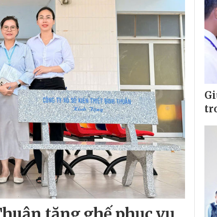
Gi
tr
 Thuận tặng ghế phục vụ