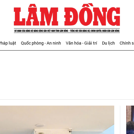
háp luật
Quốc phòng - An ninh
Văn hóa - Giải trí
Du lịch
Chính 