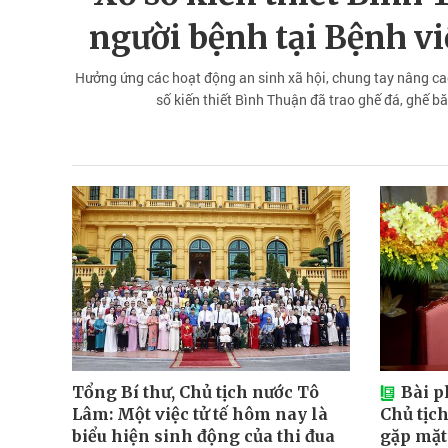
người bệnh tại Bệnh v
Hưởng ứng các hoạt động an sinh xã hội, chung tay nâng ca
số kiến thiết Bình Thuận đã trao ghế đá, ghế 
Tổng Bí thư, Chủ tịch nước Tô
Bài p
Lâm: Một việc tử tế hôm nay là
Chủ tịch
biểu hiện sinh động của thi đua
gặp mặt