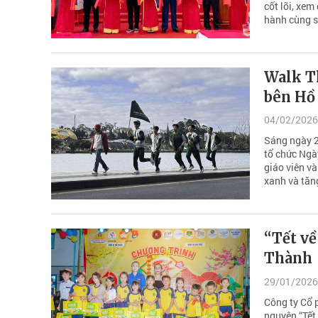
cốt lõi, xem
hành cùng sự
Walk Th
bên Hồ
04/02/2026
Sáng ngày 2
tổ chức Ngà
giáo viên v
xanh và tăn
“Tết v
Thành
29/01/2026
Công ty Cổ 
nguyện “Tết