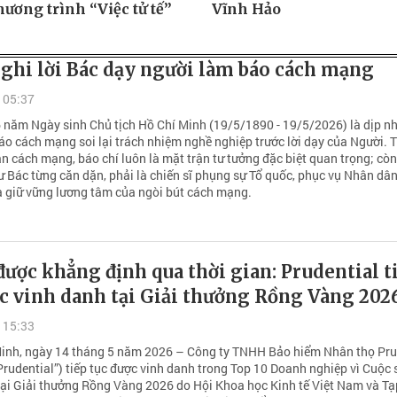
ương trình “Việc tử tế”
Vĩnh Hảo
ghi lời Bác dạy người làm báo cách mạng
 05:37
 năm Ngày sinh Chủ tịch Hồ Chí Minh (19/5/1890 - 19/5/2026) là dịp n
áo cách mạng soi lại trách nhiệm nghề nghiệp trước lời dạy của Người. 
n cách mạng, báo chí luôn là mặt trận tư tưởng đặc biệt quan trọng; cò
ư Bác từng căn dặn, phải là chiến sĩ phụng sự Tổ quốc, phục vụ Nhân dân
và giữ vững lương tâm của ngòi bút cách mạng.
được khẳng định qua thời gian: Prudential t
c vinh danh tại Giải thưởng Rồng Vàng 202
 15:33
Minh, ngày 14 tháng 5 năm 2026 – Công ty TNHH Bảo hiểm Nhân thọ Pru
Prudential”) tiếp tục được vinh danh trong Top 10 Doanh nghiệp vì Cuộc
ại Giải thưởng Rồng Vàng 2026 do Hội Khoa học Kinh tế Việt Nam và Tạ