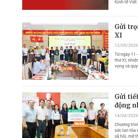
Kinh tế Việ
Gửi tr
XI
12/05/2026
Từ ngày 11 -
thứ XI, nhiệ
vọng và quy
Gửi tiế
động n
14/04/2026
Chương trìn
sức lan tỏa
xã hội, mở 