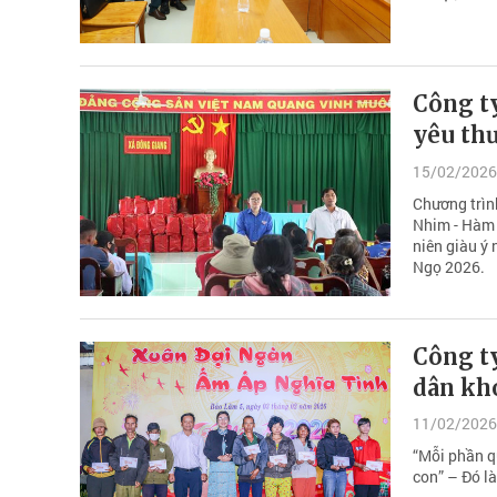
Công t
yêu th
15/02/2026
Chương trìn
Nhim - Hàm 
niên giàu ý
Ngọ 2026.
Công ty
dân kh
11/02/2026
“Mỗi phần q
con” – Đó l