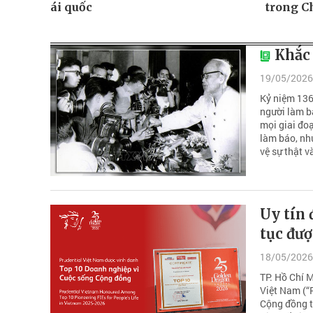
ái quốc
trong Ch
Khắc 
19/05/2026
Kỷ niệm 136
người làm b
mọi giai đoạ
làm báo, nh
vệ sự thật 
Uy tín 
tục đượ
18/05/2026
TP. Hồ Chí 
Việt Nam (“
Cộng đồng t