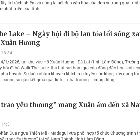
 đây là trách nhiệm và cũng là nét đẹp văn hóa của đơn vị trong quá trìn
 phát triển của tỉnh.
e Lake – Ngày hội đi bộ lan tỏa lối sống x
 Xuân Hương
 16:34
4/1/2026, tại khu vực Hồ Xuân Hương - Đà Lạt (tỉnh Lâm Đồng), Trường
y hội đi bộ Walk The Lake, thu hút sự tham gia của đông đảo học sinh, c
à phụ huynh. Sự kiện nhằm khuyến khích rèn luyện sức khỏe, xây dựng lối
g cường sự gắn kết giữa gia đình – nhà trường – cộng đồng.
ề trao yêu thương” mang Xuân ấm đến xã N
 14:31
phần Đua ngựa Thiên Mã - Mađagui vừa phối hợp tổ chức Chương trình t
 về trao yêu thương” tại xã Nam Thành, tỉnh Lâm Đồng.