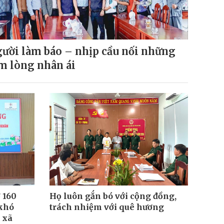
ười làm báo – nhịp cầu nối những
m lòng nhân ái
 160
Họ luôn gắn bó với cộng đồng,
 khó
trách nhiệm với quê hương
 xã