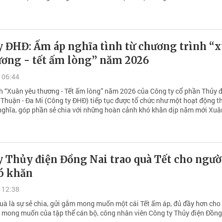
y ĐHĐ: Ấm áp nghĩa tình từ chương trình “
ương - tết ấm lòng” năm 2026
 06:44
h “Xuân yêu thương - Tết ấm lòng” năm 2026 của Công ty cổ phần Thủy 
Thuận - Đa Mi (Công ty ĐHĐ) tiếp tục được tổ chức như một hoạt động 
 nghĩa, góp phần sẻ chia với những hoàn cảnh khó khăn dịp năm mới Xuâ
 Thủy điện Đồng Nai trao quà Tết cho ngườ
ó khăn
 12:38
uà là sự sẻ chia, gửi gắm mong muốn một cái Tết ấm áp, đủ đầy hơn cho
à mong muốn của tập thể cán bộ, công nhân viên Công ty Thủy điện Đồng