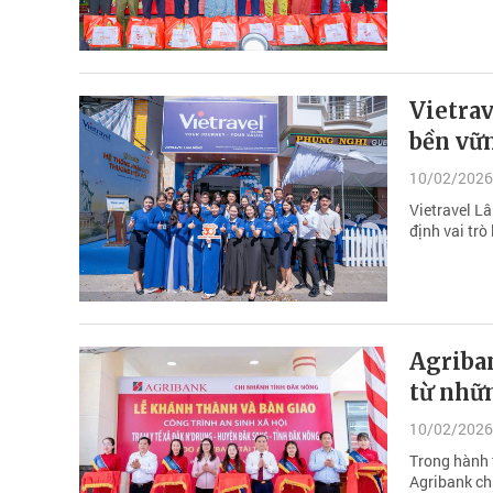
Vietra
bền vữ
10/02/2026
Vietravel L
định vai trò
Agriban
từ nhữ
10/02/2026
Trong hành t
Agribank ch