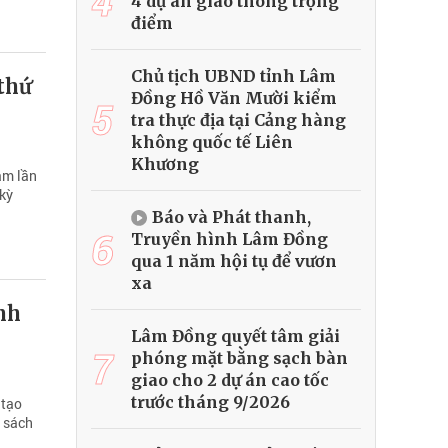
4
4 dự án giao thông trọng
điểm
Chủ tịch UBND tỉnh Lâm
thứ
Đồng Hồ Văn Mười kiểm
5
tra thực địa tại Cảng hàng
không quốc tế Liên
Khương
am lần
 kỳ
Báo và Phát thanh,
6
Truyền hình Lâm Đồng
qua 1 năm hội tụ để vươn
xa
nh
Lâm Đồng quyết tâm giải
7
phóng mặt bằng sạch bàn
giao cho 2 dự án cao tốc
trước tháng 9/2026
 tạo
h sách