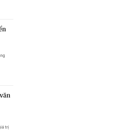
ển
ẳng
 văn
á trị