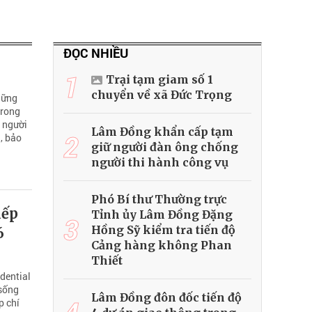
ĐỌC NHIỀU
1
Trại tạm giam số 1
chuyển về xã Đức Trọng
hững
Trong
n người
Lâm Đồng khẩn cấp tạm
2
, bảo
giữ người đàn ông chống
người thi hành công vụ
Phó Bí thư Thường trực
iếp
Tỉnh ủy Lâm Đồng Đặng
3
Hồng Sỹ kiểm tra tiến độ
6
Cảng hàng không Phan
Thiết
dential
 sống
Lâm Đồng đôn đốc tiến độ
p chí