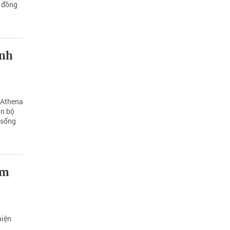
h đồng
anh
 Athena
án bộ
 sống
am
hiện