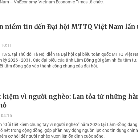
t Nam – VnEconomy, Vietnam Economic Times tổ chức.
ọn niềm tin đến Đại hội MTTQ Việt Nam lần 
 10:11
 13/5, tại Thủ đô Hà Nội diễn ra Đại hội đại biểu toàn quốc MTTQ Việt N
m kỳ 2026 - 2031. Các đại biểu của tỉnh Lâm Đồng gửi gắm nhiều tâm tư,
ết tâm đóng góp vào thành công chung của đại hội.
t kiệm vì người nghèo: Lan tỏa từ những hà
hỏ
 04:15
h “Gửi tiết kiệm chung tay vì người nghèo” năm 2026 tại Lâm Đồng đang
 rõ nét trong cộng đồng, góp phần huy động nguồn lực cho tín dụng chín
thêm cơ hội để người nghèo vươn lên ổn định cuộc sống.