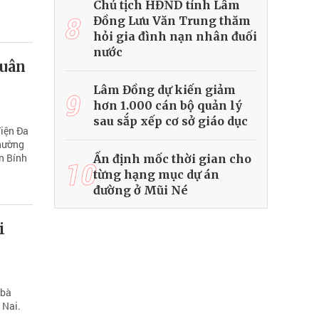
Chủ tịch HĐND tỉnh Lâm
8
Đồng Lưu Văn Trung thăm
hỏi gia đình nạn nhân đuối
nước
xuân
Lâm Đồng dự kiến giảm
9
hơn 1.000 cán bộ quản lý
sau sắp xếp cơ sở giáo dục
điện Đa
thường
n Bính
Ấn định mốc thời gian cho
10
từng hạng mục dự án
đường ở Mũi Né
i
 bà
 Nai.