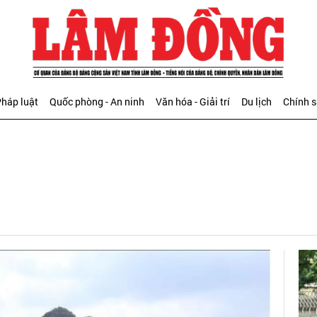
háp luật
Quốc phòng - An ninh
Văn hóa - Giải trí
Du lịch
Chính 