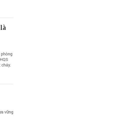
là
g phòng
 CHQS
t cháy.
tựa vững