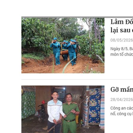
Lâm Đồ
lại sau
08/05/2026
Ngày 8/5, B
môn tổ chức
Gỡ mầm 
28/04/2026
Công an các 
nổ, công cụ