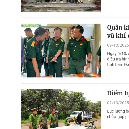
Quân kh
vũ khí 
09/10/2025
Ngày 9/10, 
điều tra hì
tỉnh Lâm Đồn
Điểm t
02/10/2025
Lực lượng bả
chắc, góp p