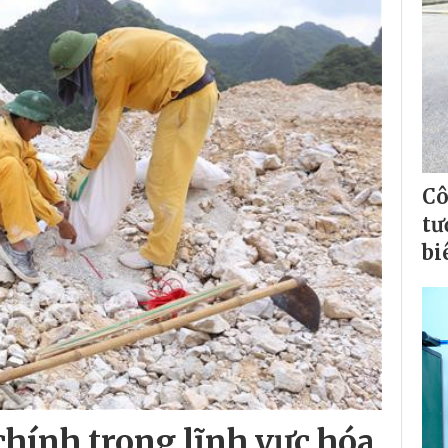
Cô
tư
bi
hính trong lĩnh vực hóa