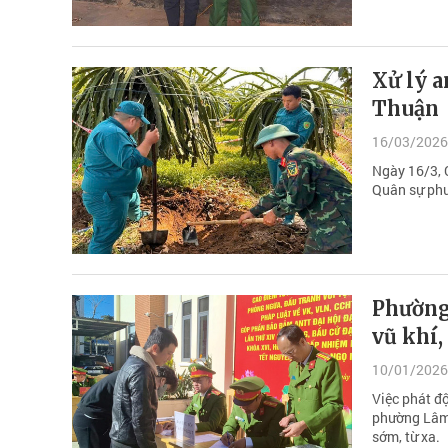
Xử lý 
Thuận
16/03/2026
Ngày 16/3, 
Quân sự phư
Phường
vũ khí,
10/01/2026
Việc phát độ
phường Lâm 
sớm, từ xa.