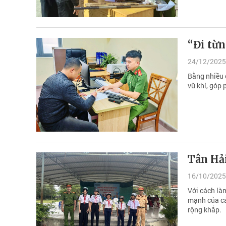
“Đi từn
24/12/2025
Bằng nhiều 
vũ khí, góp
Tân Hải
16/10/2025
Với cách là
mạnh của cả 
rộng khắp.