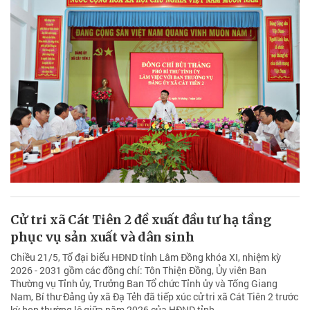
Cử tri xã Cát Tiên 2 đề xuất đầu tư hạ tầng
phục vụ sản xuất và dân sinh
Chiều 21/5, Tổ đại biểu HĐND tỉnh Lâm Đồng khóa XI, nhiệm kỳ
2026 - 2031 gồm các đồng chí: Tôn Thiện Đồng, Ủy viên Ban
Thường vụ Tỉnh ủy, Trưởng Ban Tổ chức Tỉnh ủy và Tống Giang
Nam, Bí thư Đảng ủy xã Đạ Tẻh đã tiếp xúc cử tri xã Cát Tiên 2 trước
kỳ họp thường lệ giữa năm 2026 của HĐND tỉnh.