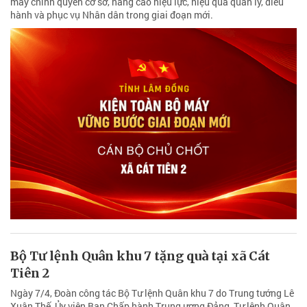
máy chính quyền cơ sở, nâng cao hiệu lực, hiệu quả quản lý, điều
hành và phục vụ Nhân dân trong giai đoạn mới.
Bộ Tư lệnh Quân khu 7 tặng quà tại xã Cát
Tiên 2
Ngày 7/4, Đoàn công tác Bộ Tư lệnh Quân khu 7 do Trung tướng Lê
Xuân Thế, Ủy viên Ban Chấp hành Trung ương Đảng, Tư lệnh Quân