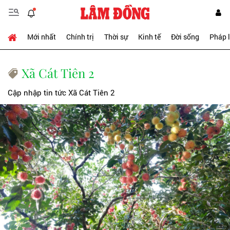
Mới nhất
Chính trị
Thời sự
Kinh tế
Đời sống
Pháp 
Xã Cát Tiên 2
Cập nhập tin tức Xã Cát Tiên 2