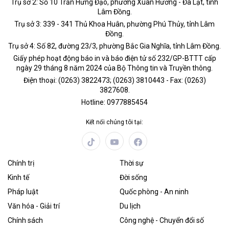
Trụ sở 2: Số 10 Trần Hưng Đạo, phường Xuân Hương - Đà Lạt, tỉnh
Lâm Đồng.
Trụ sở 3: 339 - 341 Thủ Khoa Huân, phường Phú Thủy, tỉnh Lâm
Đồng.
Trụ sở 4: Số 82, đường 23/3, phường Bắc Gia Nghĩa, tỉnh Lâm Đồng.
Giấy phép hoạt động báo in và báo điện tử số 232/GP-BTTT cấp
ngày 29 tháng 8 năm 2024 của Bộ Thông tin và Truyền thông.
Điện thoại: (0263) 3822473; (0263) 3810443 - Fax: (0263)
3827608.
Hotline: 0977885454
Kết nối chúng tôi tại:
Chính trị
Thời sự
Kinh tế
Đời sống
Pháp luật
Quốc phòng - An ninh
Văn hóa - Giải trí
Du lịch
Chính sách
Công nghệ - Chuyển đổi số