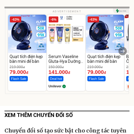
ADVERTISEMENT
-63%
-6%
-63%
Quạt tích điện kẹp
Serum Vaseline
Quạt tích điện kẹp
Bơm
bàn mini để bàn
Gluta-Hya Dưỡng
bàn mini để bàn
Ô T
Da Sáng Mịn Sau 7
MED
219.000
150.000
219.000
2.69
đ
đ
đ
Ngày
12.
79.000
141.000
79.000
1.
đ
đ
đ
Flash Sale
Deal hot
Flash Sale
Hot 
Unilever
XEM THÊM CHUYỂN ĐỔI SỐ
Chuyển đổi số tạo sức bật cho công tác tuyên