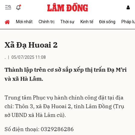
Mới nhất
Chính trị
Thời sự
Kinh tế
Đời sống
Pháp l
Gửi bình luận
Xã Đạ Huoai 2
.
05/07/2025 11:08
Thành lập trên cơ sở sắp xếp thị trấn Đạ M’ri
và xã Hà Lâm.
Hủy
Gửi
Trung tâm Phục vụ hành chính công đặt tại địa
chỉ: Thôn 3, xã Đạ Huoai 2, tỉnh Lâm Đồng (Trụ
sở UBND xã Hà Lâm cũ).
Số điện thoại: 0329286286