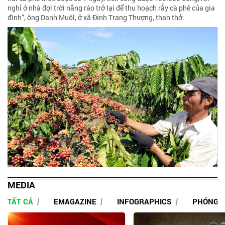
nghỉ ở nhà đợi trời nắng ráo trở lại để thu hoạch rẫy cà phê của gia
đình”, ông Danh Muôl, ở xã Đinh Trang Thượng, than thở.
MEDIA
TẤT CẢ
EMAGAZINE
INFOGRAPHICS
PHÓNG 