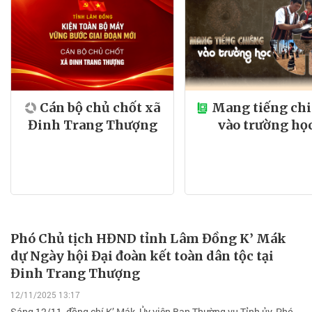
Cán bộ chủ chốt xã
Mang tiếng ch
Đinh Trang Thượng
vào trường họ
Phó Chủ tịch HĐND tỉnh Lâm Đồng K’ Mák
dự Ngày hội Đại đoàn kết toàn dân tộc tại
Đinh Trang Thượng
12/11/2025 13:17
Sáng 12/11, đồng chí K’ Mák, Ủy viên Ban Thường vụ Tỉnh ủy, Phó