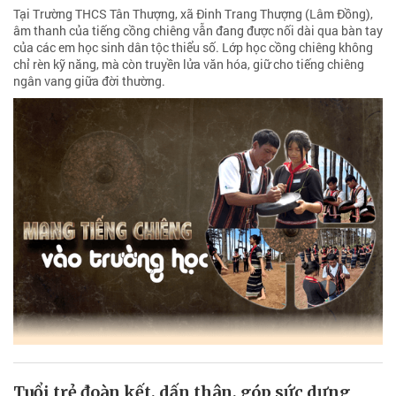
Tại Trường THCS Tân Thượng, xã Đinh Trang Thượng (Lâm Đồng),
âm thanh của tiếng cồng chiêng vẫn đang được nối dài qua bàn tay
của các em học sinh dân tộc thiểu số. Lớp học cồng chiêng không
chỉ rèn kỹ năng, mà còn truyền lửa văn hóa, giữ cho tiếng chiêng
ngân vang giữa đời thường.
Tuổi trẻ đoàn kết, dấn thân, góp sức dựng