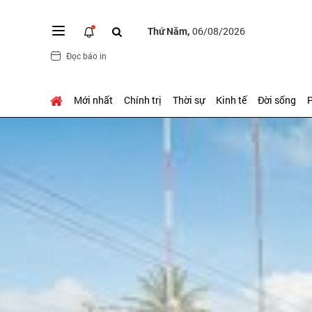
Thứ Năm,
06/08/2026
Đọc báo in
Mới nhất
Chính trị
Thời sự
Kinh tế
Đời sống
P