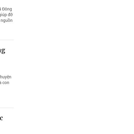
xã Đông
giúp đỡ
a nguồn
ng
chuyện
à con
c