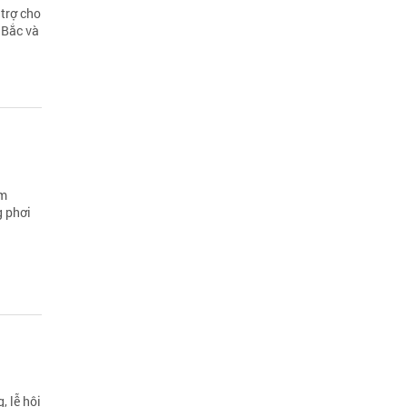
trợ cho
 Bắc và
âm
g phơi
, lễ hội