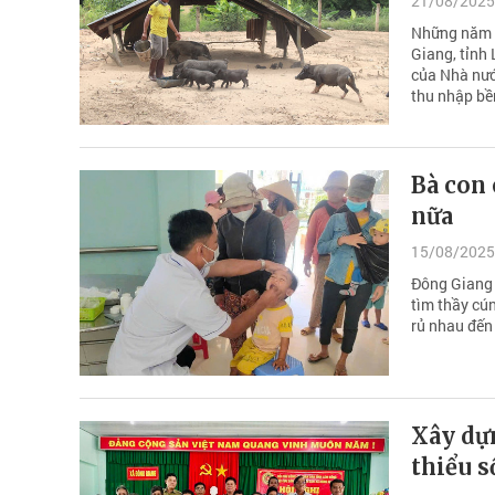
21/08/2025
Những năm q
Giang, tỉnh 
của Nhà nướ
thu nhập bề
Bà con 
nữa
15/08/2025
Đông Giang 
tìm thầy cú
rủ nhau đến 
Xây dự
thiểu s