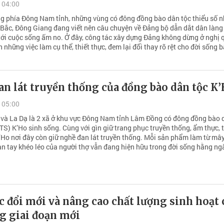
 04:00
ng phía Đông Nam tỉnh, những vùng có đông đồng bào dân tộc thiểu số n
ắc, Đông Giang đang viết nên câu chuyện về Đảng bộ dẫn dắt dân làng
tới cuộc sống ấm no. Ở đây, công tác xây dựng Đảng không dừng ở nghị 
 những việc làm cụ thể, thiết thực, đem lại đổi thay rõ rệt cho đời sống b
n lát truyền thống của đồng bào dân tộc K
 05:00
và La Dạ là 2 xã ở khu vực Đông Nam tỉnh Lâm Đồng có đông đồng bào 
TS) K’Ho sinh sống. Cùng với gìn giữ trang phục truyền thống, ẩm thực, 
’Ho nơi đây còn giữ nghề đan lát truyền thống. Mỗi sản phẩm làm từ mây,
n tay khéo léo của người thợ vẫn đang hiện hữu trong đời sống hằng ng
c đổi mới và nâng cao chất lượng sinh hoạt 
g giai đoạn mới