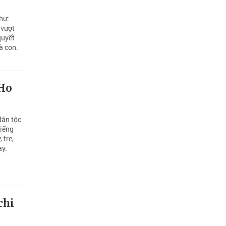
hư:
 vượt
quyết
à con.
’Ho
dân tộc
tiếng
 tre,
ày.
chi