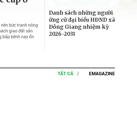
Danh sách những người
ứng cử đại biểu HĐND xã
 nên bức tranh nông
Đông Giang nhiệm kỳ
 sách giao đất sản
2026-2031
ng bấp bênh nay ổn
TẤT CẢ
EMAGAZINE