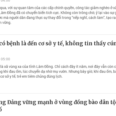
 04:00
ua, với sự quan tâm của các cấp chính quyền, công tác giảm nghèo ở 
Lâm Đồng đã có chuyển biến tích cực. Không còn trông chờ, ỷ lại vào sự 
c mà người dân đang thực sự thay đổi trong “nếp nghĩ, cách làm”, tạo r
n vững.
có bệnh là đến cơ sở y tế, không tin thầy cú
 05:00
là xã vùng xa của tỉnh Lâm Đồng. Chỉ cách đây ít năm, nơi đây vẫn còn 
ng khi đau ốm, lúc chuyển dạ nhờ mụ vườn. Nhưng bây giờ, khi đau ốm, b
cơ sở y tế, trẻ em tiêm chủng đúng lịch.
ng Đảng vững mạnh ở vùng đồng bào dân tộ
ố