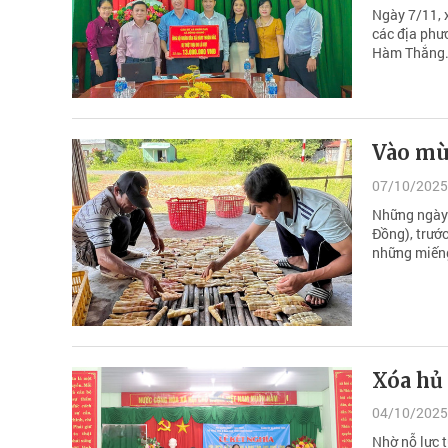
Ngày 7/11, 
các địa phư
Hàm Thắng
Vào mù
07/10/2025
Những ngày 
Đồng), trướ
những miến
Xóa hủ
04/10/2025
Nhờ nỗ lực t