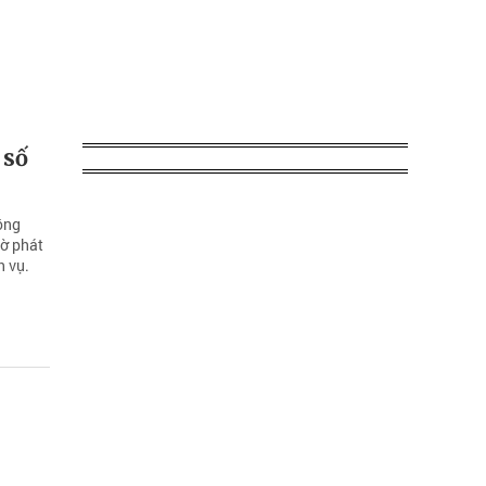
 số
ông
hờ phát
h vụ.