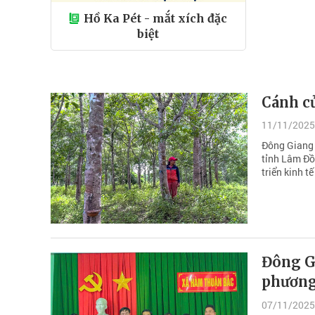
Hồ Ka Pét - mắt xích đặc
biệt
Cánh cử
11/11/2025
Đông Giang 
tỉnh Lâm Đồ
triển kinh t
Đông Gi
phương 
07/11/2025