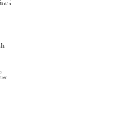
đã dần
nh
a
 trên