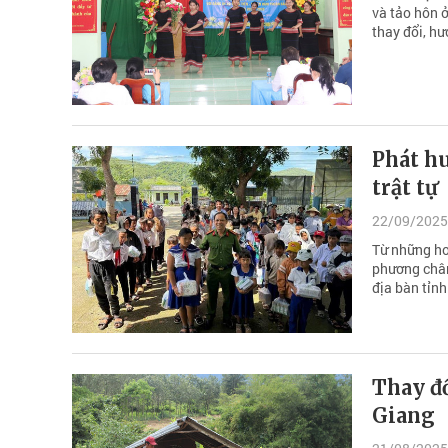
và tảo hôn 
thay đổi, h
Phát h
trật tự
22/09/2025
Từ những hoạ
phương châm
địa bàn tỉn
Thay đổ
Giang