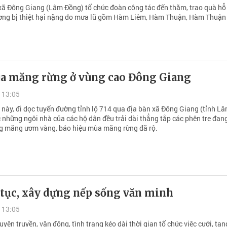
xã Đông Giang (Lâm Đồng) tổ chức đoàn công tác đến thăm, trao quà hỗ 
ơng bị thiệt hại nặng do mưa lũ gồm Hàm Liêm, Hàm Thuận, Hàm Thuận
.
a măng rừng ở vùng cao Đông Giang
 13:05
này, đi dọc tuyến đường tỉnh lộ 714 qua địa bàn xã Đông Giang (tỉnh L
c những ngôi nhà của các hộ dân đều trải dài thẳng tắp các phên tre đan
g măng ươm vàng, báo hiệu mùa măng rừng đã rộ.
 tục, xây dựng nếp sống văn minh
 13:05
uyên truyền, vận động, tình trạng kéo dài thời gian tổ chức việc cưới, tang