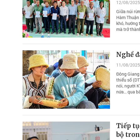
12/08/2025
Giữa núi rừ
Hàm Thuận B
khó, hướng 
mà trở thành
Nghề đa
11/08/2025
Đông Giang 
thiểu số (DT
nói, người K
nứa… qua bà
Tiếp tụ
bộ tron