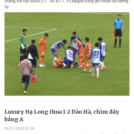
thắng Hà Nội Bulls 2-1. Tối 4/11, V-League cũng ghi nhận ca tương
tự.
Luxury Hạ Long thua 1-2 Đào Hà, chìm đáy
bảng A
05/11/2025 05:38