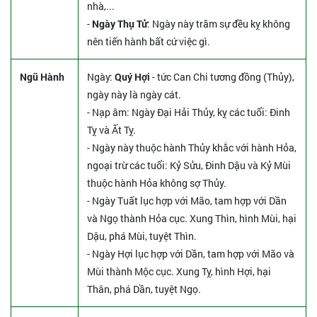
nhà,...
-
Ngày Thụ Tử
: Ngày này trăm sự đều kỵ không
nên tiến hành bất cứ việc gì.
Ngũ Hành
Ngày:
Quý Hợi
- tức Can Chi tương đồng (Thủy),
ngày này là ngày cát.
- Nạp âm: Ngày Đại Hải Thủy, kỵ các tuổi: Đinh
Tỵ và Ất Tỵ.
- Ngày này thuộc hành Thủy khắc với hành Hỏa,
ngoại trừ các tuổi: Kỷ Sửu, Đinh Dậu và Kỷ Mùi
thuộc hành Hỏa không sợ Thủy.
- Ngày Tuất lục hợp với Mão, tam hợp với Dần
và Ngọ thành Hỏa cục. Xung Thìn, hình Mùi, hại
Dậu, phá Mùi, tuyệt Thìn.
- Ngày Hợi lục hợp với Dần, tam hợp với Mão và
Mùi thành Mộc cục. Xung Tỵ, hình Hợi, hại
Thân, phá Dần, tuyệt Ngọ.