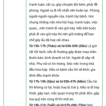
tranh luận, cãi cọ, gây chuyện đói kém, phải đề
phòng. Người ra đi tốt nhất nên hoãn lại. Phòng
người người nguyền rủa, tránh lây bệnh. Nói
chung những việc như hội họp, tranh luận, việc
quan,…nên tránh đi vào giờ này. Nếu bắt buộc
phải đi vào giờ này thì nên giữ miệng để hạn
chế gây ẩu đả hay cãi nhau.
Từ 15h-17h (Thân) và từ 03h-05h (Dần)
Là giờ
rất tốt lành, nếu đi thường gặp được may mắn.
Buôn bán, kinh doanh có lời. Người đi sắp về
nhà. Phụ nữ có tin mừng. Mọi việc trong nhà
đều hòa hợp. Nếu có bệnh cầu thì sẽ khỏi, gia
đình đều mạnh khỏe.
Từ 17h-19h (Dậu) và từ 05h-07h (Mão)
Cầu tài
thì không có lợi, hoặc hay bị trái ý. Nếu ra đi hay
thiệt, gặp nạn, việc quan trọng thì phải đòn, gặp
ma quỷ nên cúng tế thì mới an.
Từ 19h-21h (Tuất) và từ 07h-09h (Thìn)
Mọi