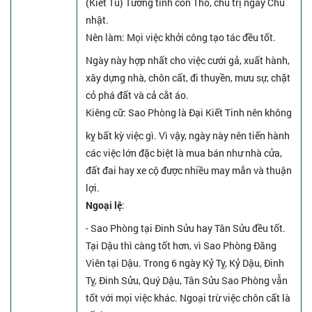
(Kiết Tú) Tướng tinh con Thỏ, chủ trị ngày Chủ
nhật.
Nên làm
: Mọi việc khởi công tạo tác đều tốt.
Ngày này hợp nhất cho việc cưới gả, xuất hành,
xây dựng nhà, chôn cất, đi thuyền, mưu sự, chặt
cỏ phá đất và cả cắt áo.
Kiêng cữ
: Sao Phòng là Đại Kiết Tinh nên không
kỵ bất kỳ việc gì. Vì vậy, ngày này nên tiến hành
các việc lớn đặc biệt là mua bán như nhà cửa,
đất đai hay xe cộ được nhiều may mắn và thuận
lợi.
Ngoại lệ
:
- Sao Phòng tại Đinh Sửu hay Tân Sửu đều tốt.
Tại Dậu thì càng tốt hơn, vì Sao Phòng Đăng
Viên tại Dậu. Trong 6 ngày Kỷ Tỵ, Kỷ Dậu, Đinh
Tỵ, Đinh Sửu, Quý Dậu, Tân Sửu Sao Phòng vẫn
tốt với mọi việc khác. Ngoại trừ việc chôn cất là