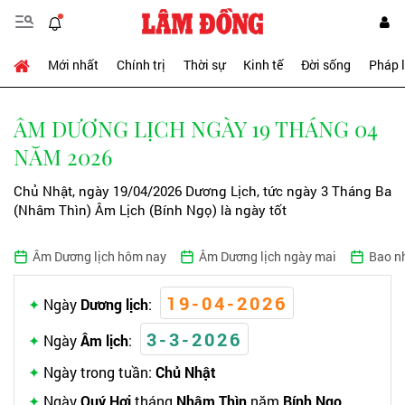
Mới nhất
Chính trị
Thời sự
Kinh tế
Đời sống
Pháp 
ÂM DƯƠNG LỊCH NGÀY 19 THÁNG 04
NĂM 2026
Chủ Nhật, ngày 19/04/2026 Dương Lịch, tức ngày 3 Tháng Ba
(Nhâm Thìn) Âm Lịch (Bính Ngọ) là ngày tốt
Âm Dương lịch hôm nay
Âm Dương lịch ngày mai
Bao n
19-04-2026
Ngày
Dương lịch
:
3-3-2026
Ngày
Âm lịch
:
Ngày trong tuần:
Chủ Nhật
Ngày
Quý Hợi
tháng
Nhâm Thìn
năm
Bính Ngọ