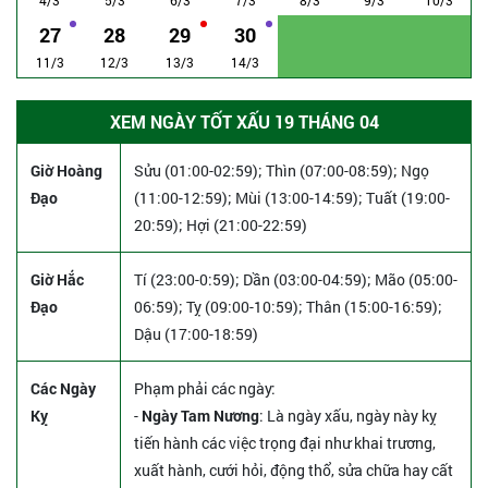
27
28
29
30
11/3
12/3
13/3
14/3
XEM NGÀY TỐT XẤU 19 THÁNG 04
Giờ Hoàng
Sửu (01:00-02:59); Thìn (07:00-08:59); Ngọ
Đạo
(11:00-12:59); Mùi (13:00-14:59); Tuất (19:00-
20:59); Hợi (21:00-22:59)
Giờ Hắc
Tí (23:00-0:59); Dần (03:00-04:59); Mão (05:00-
Đạo
06:59); Tỵ (09:00-10:59); Thân (15:00-16:59);
Dậu (17:00-18:59)
Các Ngày
Phạm phải các ngày:
Kỵ
-
Ngày Tam Nương
: Là ngày xấu, ngày này kỵ
tiến hành các việc trọng đại như khai trương,
xuất hành, cưới hỏi, động thổ, sửa chữa hay cất