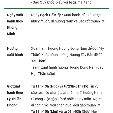
- Sao Quỷ khốc: Xấu với tế tự, mai táng
Ngày xuất
Ngày
Bạch Hổ Kiếp :
Xuất hành, cầu tài được
hành theo
như ý muốn, đi hướng Nam và Bắc rất thuận lợi.
Khổng
Minh
Hướng
Xuất hành hướng Hướng Đông Nam để đón 'Hỷ
xuất hành
Thần'. Xuất hành hướng Hướng Tây Bắc để đón
'Tài Thần'.
Tránh xuất hành hướng Hướng Đông Nam gặp
Hạc Thần (xấu)
Giờ xuất
Từ 11h-13h (Ngọ) và từ 23h-01h (Tý)
Tin vui
hành theo
sắp tới, nếu cầu lộc, cầu tài thì đi hướng Nam.
Lý Thuần
Đi công việc gặp gỡ có nhiều may mắn. Người
Phong
đi có tin về. Nếu chăn nuôi đều gặp thuận lợi.
Từ 13h-15h (Mùi) và từ 01h-03h (Sửu)
Hay