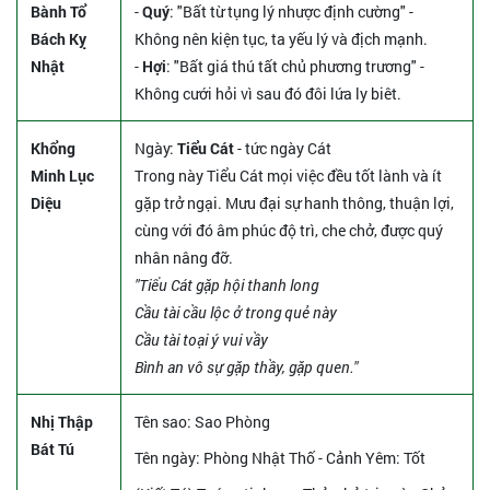
Bành Tổ
-
Quý
: "Bất từ tụng lý nhược định cường" -
Bách Kỵ
Không nên kiện tục, ta yếu lý và địch mạnh.
Nhật
-
Hợi
: "Bất giá thú tất chủ phương trương" -
Không cưới hỏi vì sau đó đôi lứa ly biêt.
Khổng
Ngày:
Tiểu Cát
- tức ngày Cát
Minh Lục
Trong này Tiểu Cát mọi việc đều tốt lành và ít
Diệu
gặp trở ngại. Mưu đại sự hanh thông, thuận lợi,
cùng với đó âm phúc độ trì, che chở, được quý
nhân nâng đỡ.
"Tiểu Cát gặp hội thanh long
Cầu tài cầu lộc ở trong quẻ này
Cầu tài toại ý vui vầy
Bình an vô sự gặp thầy, gặp quen."
Nhị Thập
Tên sao
: Sao Phòng
Bát Tú
Tên ngày
: Phòng Nhật Thố - Cảnh Yêm: Tốt