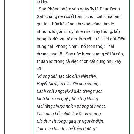
rất kỵ.
- Sao Phòng nhằm vào ngày Tỵ là Phục Đoạn
Sát: chẳng nên xuất hành, chôn cất, chia lãnh
gia tài, thừa kế cũng như khởi công làm lò
nhuộm, lò gốm. Tuy nhiên nên xây tường, lấp
hang lỗ, dứt vú trẻ em, làm cầu tiêu, kết dứt điều
hung hại. Phòng Nhật Thố (con thỏ): Thái
dương, sao tốt. Sao này hưng vượng về tài sản,
thuận lợi trong cả việc chôn cất cũng như xây
cất.
"Phòng tinh tạo tác điền viên tiến,
Huyết tài ngưu mã biến sơn cương,
Cánh chiêu ngoại xứ điền trang trạch,
Vinh hoa cao quý, phúc thọ khang.
Mai táng nhược nhiên phùng thử nhật,
Cao quan tiến chức bái Quân vương.
Giá thú: Thường nga quy Nguyệt điện,
Tam niên bào tử chế triều đường."