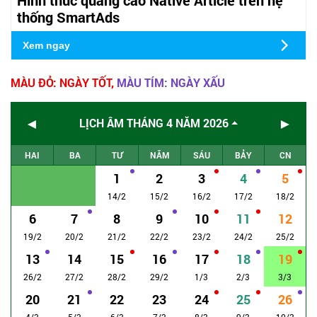
thống SmartAds
Xem ngay
MÀU ĐỎ: NGÀY TỐT,
MÀU TÍM: NGÀY XẤU
◄
►
LỊCH ÂM THÁNG 4 NĂM 2026
HAI
BA
TƯ
NĂM
SÁU
BẢY
CN
1
2
3
4
5
14/2
15/2
16/2
17/2
18/2
6
7
8
9
10
11
12
19/2
20/2
21/2
22/2
23/2
24/2
25/2
13
14
15
16
17
18
19
26/2
27/2
28/2
29/2
1/3
2/3
3/3
20
21
22
23
24
25
26
4/3
5/3
6/3
7/3
8/3
9/3
10/3