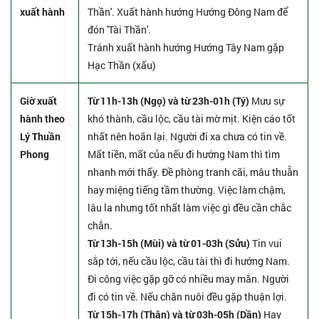
xuất hành
Thần'. Xuất hành hướng Hướng Đông Nam để
đón 'Tài Thần'.
Tránh xuất hành hướng Hướng Tây Nam gặp
Hạc Thần (xấu)
Giờ xuất
Từ 11h-13h (Ngọ) và từ 23h-01h (Tý)
Mưu sự
hành theo
khó thành, cầu lộc, cầu tài mờ mịt. Kiện cáo tốt
Lý Thuần
nhất nên hoãn lại. Người đi xa chưa có tin về.
Phong
Mất tiền, mất của nếu đi hướng Nam thì tìm
nhanh mới thấy. Đề phòng tranh cãi, mâu thuẫn
hay miệng tiếng tầm thường. Việc làm chậm,
lâu la nhưng tốt nhất làm việc gì đều cần chắc
chắn.
Từ 13h-15h (Mùi) và từ 01-03h (Sửu)
Tin vui
sắp tới, nếu cầu lộc, cầu tài thì đi hướng Nam.
Đi công việc gặp gỡ có nhiều may mắn. Người
đi có tin về. Nếu chăn nuôi đều gặp thuận lợi.
Từ 15h-17h (Thân) và từ 03h-05h (Dần)
Hay