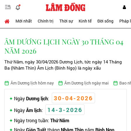
Mới nhất
Chính trị
Thời sự
Kinh tế
Đời sống
Pháp 
ÂM DƯƠNG LỊCH NGÀY 30 THÁNG 04
NĂM 2026
Thứ Năm, ngày 30/04/2026 Dương Lịch, tức ngày 14 Tháng
Ba (Nhâm Thìn) Âm Lịch (Bính Ngọ) là ngày xấu
Âm Dương lịch hôm nay
Âm Dương lịch ngày mai
Bao n
30-04-2026
Ngày
Dương lịch
:
14-3-2026
Ngày
Âm lịch
:
Ngày trong tuần:
Thứ Năm
Ngày
Giáp Tuất
tháng
Nhâm Thìn
năm
Bính Ngọ