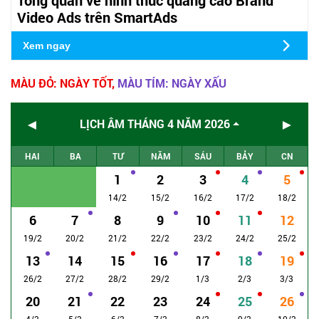
Video Ads trên SmartAds
Xem ngay
MÀU ĐỎ: NGÀY TỐT,
MÀU TÍM: NGÀY XẤU
◄
►
LỊCH ÂM THÁNG 4 NĂM 2026
HAI
BA
TƯ
NĂM
SÁU
BẢY
CN
1
2
3
4
5
14/2
15/2
16/2
17/2
18/2
6
7
8
9
10
11
12
19/2
20/2
21/2
22/2
23/2
24/2
25/2
13
14
15
16
17
18
19
26/2
27/2
28/2
29/2
1/3
2/3
3/3
20
21
22
23
24
25
26
4/3
5/3
6/3
7/3
8/3
9/3
10/3