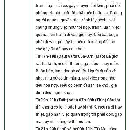
tranh luận, cãi cọ, gây chuyện đói kém, phải đề
phòng. Người ra đi tốt nhất nên hoãn lại. Phòng
người người nguyền rủa, tránh lây bệnh. Nói
chung những việc như hội họp, tranh luận, việc
quan,…nên tránh đi vào giờ này. Nếu bắt buộc
phải đi vào giờ này thì nên giữ miệng để hạn
chế gây ẩu đả hay cãi nhau.
Từ 17h-19h (Dậu) và từ 05h-07h (Mão)
Là giờ
rất tốt lành, nếu đi thường gặp được may mắn.
Buôn bán, kinh doanh có lời. Người đi sắp về
nhà. Phụ nữ có tin mừng. Mọi việc trong nhà
đều hòa hợp. Nếu có bệnh cầu thì sẽ khỏi, gia
đình đều mạnh khỏe.
Từ 19h-21h (Tuất) và từ 07h-09h (Thìn)
Cầu tài
thì không có lợi, hoặc hay bị trái ý. Nếu ra đi hay
thiệt, gặp nạn, việc quan trọng thì phải đòn, gặp
ma quỷ nên cúng tế thì mới an.
Từ 21h-23h (Hợi) và từ 09h-11h (Tị)
Mọi công