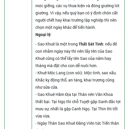
móc giếng, các vụ thưa kiện và đóng giường lót
giường. Vì vậy, nếu quý bạn có ý định chôn cất
người chết hay khai trường lập nghiệp thì nên
chọn một ngày khác để tiến hành.
Ngoại lệ
:
- Sao Khuê là một trong
Thất Sát Tinh
: nếu đẻ
con nhằm ngày này thì nên lấy tên của Sao
Khuê cũng có thể lấy tên Sao của năm hay
tháng mà đặt cho con dễ nuôi hơn.
- Khuê Mộc Lang (con sói): Mộc tinh, sao xấu.
Khắc kỵ động thổ, an táng, khai trương cũng
như sửa cửa.
- Sao Khuê Hãm Địa tại Thân nên Văn Khoa
thất bại. Tại Ngọ thì chỗ Tuyệt gặp Sanh đắc lợi
mưu sự, nhất là gặp Canh Ngọ. Tại Thìn thì tốt
vừa vừa.
- Ngày Thân Sao Khuê Đăng Viên tức Tiến thân