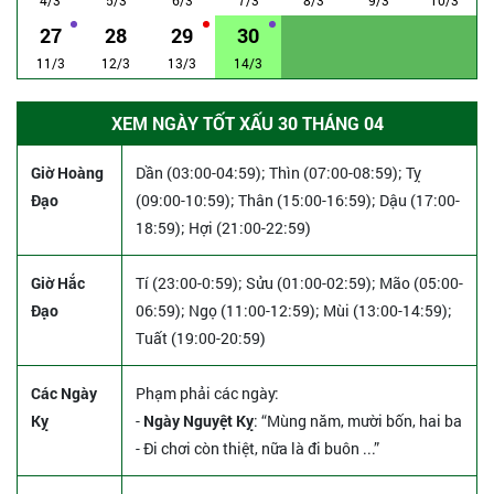
27
28
29
30
11/3
12/3
13/3
14/3
XEM NGÀY TỐT XẤU 30 THÁNG 04
Giờ Hoàng
Dần (03:00-04:59); Thìn (07:00-08:59); Tỵ
Đạo
(09:00-10:59); Thân (15:00-16:59); Dậu (17:00-
18:59); Hợi (21:00-22:59)
Giờ Hắc
Tí (23:00-0:59); Sửu (01:00-02:59); Mão (05:00-
Đạo
06:59); Ngọ (11:00-12:59); Mùi (13:00-14:59);
Tuất (19:00-20:59)
Các Ngày
Phạm phải các ngày:
Kỵ
-
Ngày Nguyệt Kỵ
: “Mùng năm, mười bốn, hai ba
- Đi chơi còn thiệt, nữa là đi buôn ...”