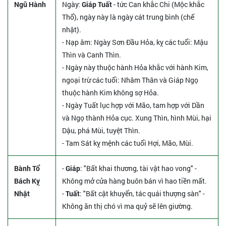
Ngũ Hành
Ngày:
Giáp Tuất
- tức Can khắc Chi (Mộc khắc
Thổ), ngày này là ngày cát trung bình (chế
nhật).
- Nạp âm: Ngày Sơn Đầu Hỏa, kỵ các tuổi: Mậu
Thìn và Canh Thìn.
- Ngày này thuộc hành Hỏa khắc với hành Kim,
ngoại trừ các tuổi: Nhâm Thân và Giáp Ngọ
thuộc hành Kim không sợ Hỏa.
- Ngày Tuất lục hợp với Mão, tam hợp với Dần
và Ngọ thành Hỏa cục. Xung Thìn, hình Mùi, hại
Dậu, phá Mùi, tuyệt Thìn.
- Tam Sát kỵ mệnh các tuổi Hợi, Mão, Mùi.
Bành Tổ
-
Giáp
: "Bất khai thương, tài vật hao vong" -
Bách Kỵ
Không mở cửa hàng buôn bán vì hao tiền mất.
Nhật
-
Tuất
: "Bất cật khuyển, tác quái thượng sàn" -
Không ăn thị chó vì ma quỷ sẽ lên giường.