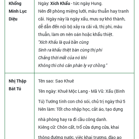
Khổng
Ngày:
Xích Khẩu
- tức ngày Hung.
Minh Lục
Nên đề phòng miệng lưỡi, mâu thuẫn hay tranh
Diệu
cãi. Ngày này là ngày xấu, mưu sự khó thành,
dễ dẫn đến nội bộ xảy ra cãi vã, thị phi, mâu
thuẫn, làm ơn nên oán hoặc khẩu thiệt.
"Xích Khẩu là quả bần cùng
Sinh ra khẩu thiệt bàn cùng thị phi
Chẳng thời mất của nó khi
Không thì chó cắn phân ly vợ chồng."
Nhị Thập
Tên sao
: Sao Khuê
Bát Tú
Tên ngày
: Khuê Mộc Lang - Mã Vũ: Xấu (Bình
Tú) Tướng tinh con chó sói, chủ trị ngày thứ 5
Nên làm
: Tốt cho nhập học, cắt áo, tạo dựng
nhà phòng hay ra đi cầu công danh.
Kiêng cữ
: Chôn cất, trổ cửa dựng cửa, khai
thông đường nước, việc khai trương, đào ao