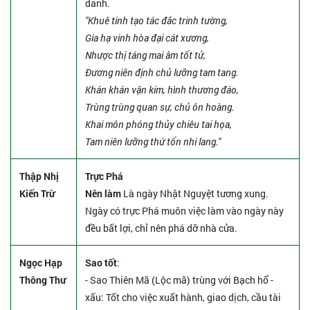
danh.
"Khuê tinh tạo tác đắc trinh tường,
Gia hạ vinh hòa đại cát xương,
Nhược thị táng mai âm tốt tử,
Đương niên định chủ lưỡng tam tang.
Khán khán vận kim, hình thương đáo,
Trùng trùng quan sự, chủ ôn hoàng.
Khai môn phóng thủy chiêu tai họa,
Tam niên lưỡng thứ tổn nhi lang."
Thập Nhị
Trực Phá
Kiến Trừ
Nên làm
Là ngày Nhật Nguyệt tương xung.
Ngày có trực Phá muôn việc làm vào ngày này
đều bất lợi, chỉ nên phá dỡ nhà cửa.
Ngọc Hạp
Sao tốt
:
Thông Thư
- Sao Thiên Mã (Lộc mã) trùng với Bạch hổ -
xấu: Tốt cho việc xuất hành, giao dịch, cầu tài