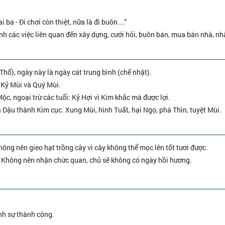
ba - Đi chơi còn thiệt, nữa là đi buôn ...”
ành các việc liên quan đến xây dựng, cưới hỏi, buôn bán, mua bán nhà, n
Thổ), ngày này là ngày cát trung bình (chế nhật).
 Kỷ Mùi và Quý Mùi.
c, ngoại trừ các tuổi: Kỷ Hợi vì Kim khắc mà được lợi.
à Dậu thành Kim cục. Xung Mùi, hình Tuất, hại Ngọ, phá Thìn, tuyệt Mùi.
Không nên gieo hạt trồng cây vì cây không thể mọc lên tốt tươi được.
 - Không nên nhận chức quan, chủ sẽ không có ngày hồi hương.
nh sự thành công.