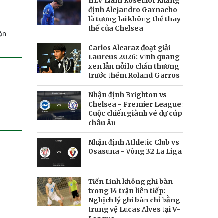
HLV Liam Rosenior khẳng
định Alejandro Garnacho
là tương lai không thể thay
thế của Chelsea
hận
Carlos Alcaraz đoạt giải
Laureus 2026: Vinh quang
xen lẫn nỗi lo chấn thương
trước thềm Roland Garros
Nhận định Brighton vs
Chelsea - Premier League:
Cuộc chiến giành vé dự cúp
châu Âu
Nhận định Athletic Club vs
Osasuna - Vòng 32 La Liga
Tiến Linh không ghi bàn
trong 14 trận liên tiếp:
Nghịch lý ghi bàn chỉ bằng
trung vệ Lucas Alves tại V-