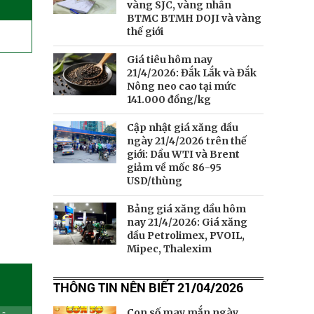
vàng SJC, vàng nhẫn
BTMC BTMH DOJI và vàng
thế giới
Giá tiêu hôm nay
21/4/2026: Đắk Lắk và Đắk
Nông neo cao tại mức
141.000 đồng/kg
Cập nhật giá xăng dầu
ngày 21/4/2026 trên thế
giới: Dầu WTI và Brent
giảm về mốc 86-95
USD/thùng
Bảng giá xăng dầu hôm
nay 21/4/2026: Giá xăng
dầu Petrolimex, PVOIL,
Mipec, Thalexim
►
THÔNG TIN NÊN BIẾT 21/04/2026
Con số may mắn ngày