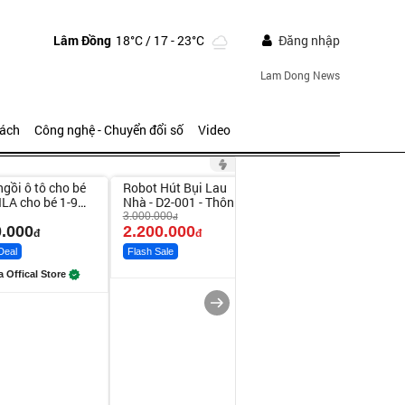
Lâm Đồng
18°C
/ 17 - 23°C
Đăng nhập
Lam Dong News
sách
Công nghệ - Chuyển đổi số
Video
ute
Unmute
Unmute
ngồi ô tô cho bé
Robot Hút Bụi Lau
Vali Bamozo Khung
-26%
LA cho bé 1-9
Nhà - D2-001 - Thông
Nhôm 9066 Size
Minh
20/24/28 Cao Cấp
3.000.000
1.000.000
đ
đ
.000
2.200.000
825.000
đ
đ
đ
Deal
Flash Sale
Flash Sale
a Offical Store