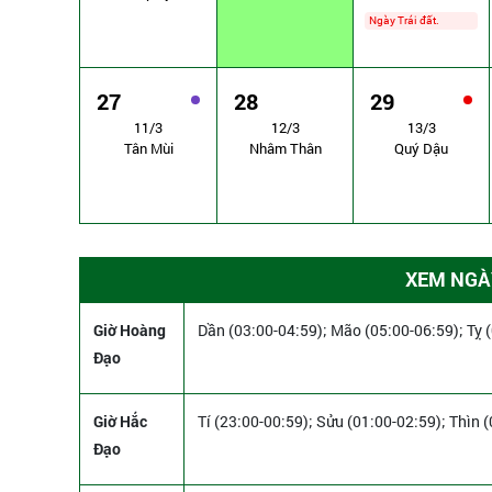
Ngày Trái đất.
27
28
29
11/3
12/3
13/3
Tân Mùi
Nhâm Thân
Quý Dậu
XEM NGÀY
Giờ Hoàng
Dần (03:00-04:59); Mão (05:00-06:59); Tỵ (
Đạo
Giờ Hắc
Tí (23:00-00:59); Sửu (01:00-02:59); Thìn 
Đạo