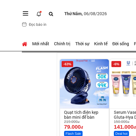
Thứ Năm,
06/08/2026
Đọc báo in
Mới nhất
Chính trị
Thời sự
Kinh tế
Đời sống
P
-63%
-6%
Quạt tích điện kẹp
Serum Vase
bàn mini để bàn
Gluta-Hya 
Sáng Mịn S
219.000
150.000
đ
đ
79.000
Ngày
141.000
đ
đ
Flash Sale
Deal hot