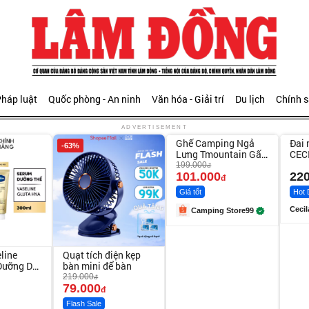
háp luật
Quốc phòng - An ninh
Văn hóa - Giải trí
Du lịch
Chính 
Unmute
Unm
ADVERTISEMENT
Ghế Camping Ngả
Đai 
-63%
-49%
Lưng Tmountain Gấp
CECI
Gọn
tuổi
199.000
đ
101.000
220
đ
Giá tốt
Hot 
Cecil
Camping Store99
line
Quạt tích điện kẹp
Dưỡng Da
bàn mini để bàn
au 7
219.000
đ
79.000
đ
Flash Sale