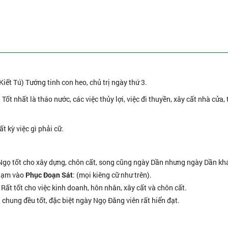
Kiết Tú) Tướng tinh con heo, chủ trị ngày thứ 3.
Tốt nhất là tháo nước, các việc thủy lợi, việc đi thuyền, xây cất nhà cửa, 
t kỳ việc gì phải cữ.
Ngọ tốt cho xây dựng, chôn cất, song cũng ngày Dần nhưng ngày Dần khá
phạm vào
Phục Đoạn Sát
: (mọi kiêng cữ như trên).
. Rất tốt cho việc kinh doanh, hôn nhân, xây cất và chôn cất.
i chung đều tốt, đặc biệt ngày Ngọ Đăng viên rất hiển đạt.