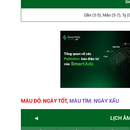
Gi
Dần (3-5), Mão (5-7), Tỵ (
MÀU ĐỎ: NGÀY TỐT,
MÀU TÍM: NGÀY XẤU
◄
LỊCH Â