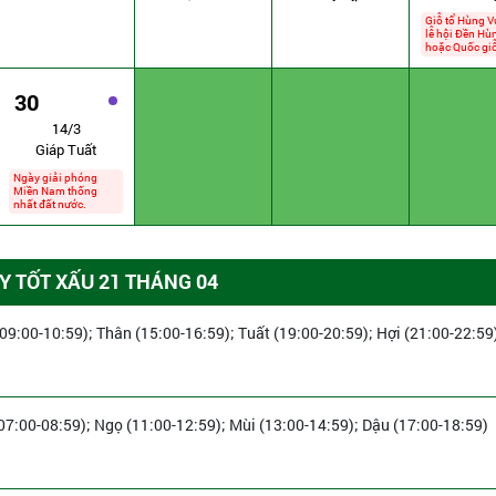
Giỗ tổ Hùng V
lễ hội Đền Hù
hoặc Quốc giỗ
30
14/3
Giáp Tuất
Ngày giải phóng
Miền Nam thống
nhất đất nước.
 TỐT XẤU 21 THÁNG 04
09:00-10:59); Thân (15:00-16:59); Tuất (19:00-20:59); Hợi (21:00-22:59
(07:00-08:59); Ngọ (11:00-12:59); Mùi (13:00-14:59); Dậu (17:00-18:59)