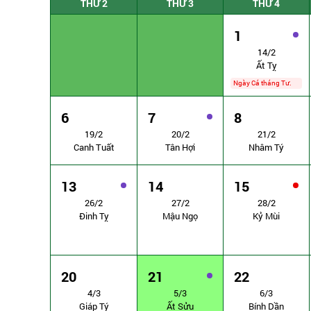
THỨ 2
THỨ 3
THỨ 4
1
14/2
Ất Tỵ
Ngày Cá tháng Tư.
6
7
8
19/2
20/2
21/2
Canh Tuất
Tân Hợi
Nhâm Tý
13
14
15
26/2
27/2
28/2
Đinh Tỵ
Mậu Ngọ
Kỷ Mùi
20
21
22
4/3
5/3
6/3
Giáp Tý
Ất Sửu
Bính Dần