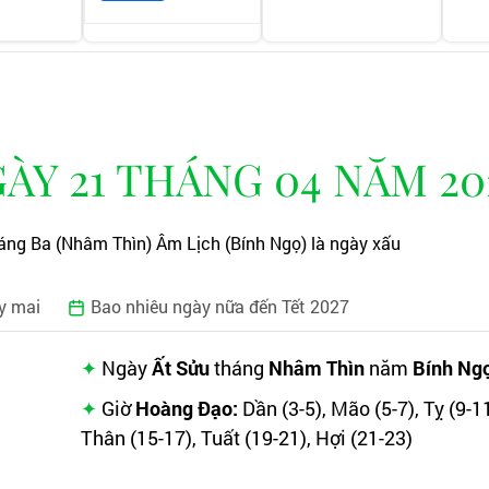
Y 21 THÁNG 04 NĂM 20
áng Ba (Nhâm Thìn) Âm Lịch (Bính Ngọ) là ngày xấu
y mai
Bao nhiêu ngày nữa đến Tết 2027
Ngày
Ất Sửu
tháng
Nhâm Thìn
năm
Bính Ng
Giờ
Hoàng Đạo:
Dần (3-5), Mão (5-7), Tỵ (9-11
Thân (15-17), Tuất (19-21), Hợi (21-23)