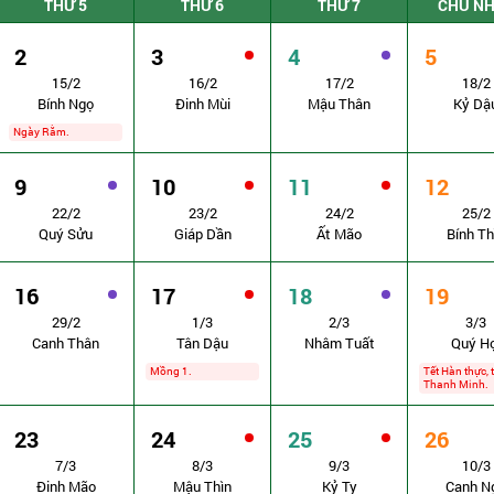
THỨ 5
THỨ 6
THỨ 7
CHỦ N
2
3
4
5
15/2
16/2
17/2
18/2
Bính Ngọ
Đinh Mùi
Mậu Thân
Kỷ Dậ
Ngày Rằm.
9
10
11
12
22/2
23/2
24/2
25/2
Quý Sửu
Giáp Dần
Ất Mão
Bính Th
16
17
18
19
29/2
1/3
2/3
3/3
Canh Thân
Tân Dậu
Nhâm Tuất
Quý Hợ
Mồng 1.
Tết Hàn thực, t
Thanh Minh.
23
24
25
26
7/3
8/3
9/3
10/3
Đinh Mão
Mậu Thìn
Kỷ Tỵ
Canh N