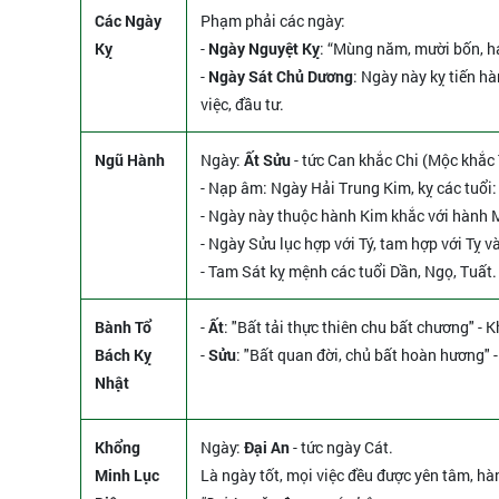
Các Ngày
Phạm phải các ngày:
Kỵ
-
Ngày Nguyệt Kỵ
: “Mùng năm, mười bốn, hai 
-
Ngày Sát Chủ Dương
: Ngày này kỵ tiến h
việc, đầu tư.
Ngũ Hành
Ngày:
Ất Sửu
- tức Can khắc Chi (Mộc khắc 
- Nạp âm: Ngày Hải Trung Kim, kỵ các tuổi:
- Ngày này thuộc hành Kim khắc với hành Mộ
- Ngày Sửu lục hợp với Tý, tam hợp với Tỵ v
- Tam Sát kỵ mệnh các tuổi Dần, Ngọ, Tuất.
Bành Tổ
-
Ất
: "Bất tải thực thiên chu bất chương" - 
Bách Kỵ
-
Sửu
: "Bất quan đời, chủ bất hoàn hương"
Nhật
Khổng
Ngày:
Đại An
- tức ngày Cát.
Minh Lục
Là ngày tốt, mọi việc đều được yên tâm, hà