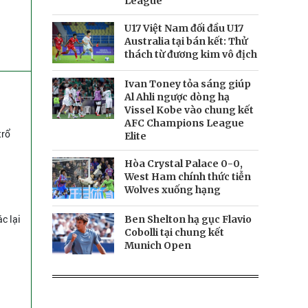
League
U17 Việt Nam đối đầu U17
Australia tại bán kết: Thử
thách từ đương kim vô địch
Ivan Toney tỏa sáng giúp
Al Ahli ngược dòng hạ
Vissel Kobe vào chung kết
AFC Champions League
trổ
Elite
Hòa Crystal Palace 0-0,
West Ham chính thức tiễn
Wolves xuống hạng
c lại
Ben Shelton hạ gục Flavio
Cobolli tại chung kết
Munich Open