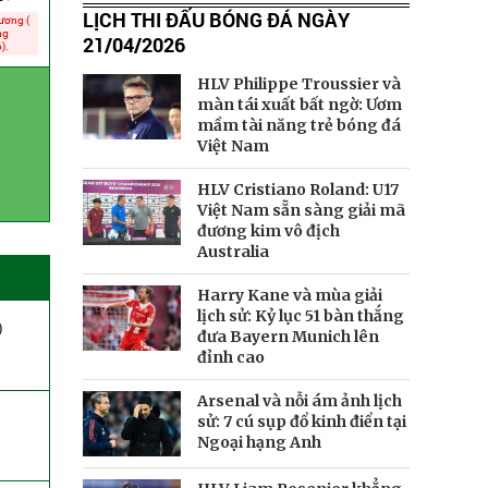
LỊCH THI ĐẤU BÓNG ĐÁ NGÀY
ương (
ng
21/04/2026
).
HLV Philippe Troussier và
màn tái xuất bất ngờ: Ươm
mầm tài năng trẻ bóng đá
Việt Nam
HLV Cristiano Roland: U17
Việt Nam sẵn sàng giải mã
đương kim vô địch
Australia
Harry Kane và mùa giải
lịch sử: Kỷ lục 51 bàn thắng
)
đưa Bayern Munich lên
đỉnh cao
Arsenal và nỗi ám ảnh lịch
sử: 7 cú sụp đổ kinh điển tại
Ngoại hạng Anh