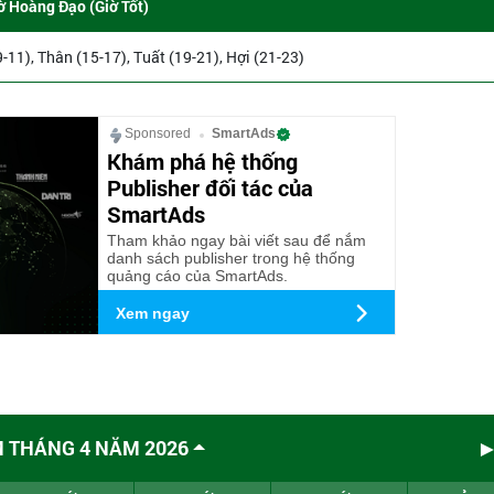
ờ Hoàng Đạo (Giờ Tốt)
9-11), Thân (15-17), Tuất (19-21), Hợi (21-23)
Sponsored
SmartAds
Khám phá hệ thống
Publisher đối tác của
SmartAds
Tham khảo ngay bài viết sau để nắm
danh sách publisher trong hệ thống
quảng cáo của SmartAds.
Xem ngay
M THÁNG 4 NĂM 2026