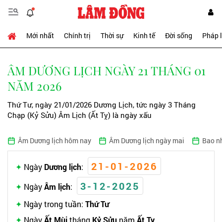
Mới nhất
Chính trị
Thời sự
Kinh tế
Đời sống
Pháp 
ÂM DƯƠNG LỊCH NGÀY 21 THÁNG 01
NĂM 2026
Thứ Tư, ngày 21/01/2026 Dương Lịch, tức ngày 3 Tháng
Chạp (Kỷ Sửu) Âm Lịch (Ất Tỵ) là ngày xấu
Âm Dương lịch hôm nay
Âm Dương lịch ngày mai
Bao n
21-01-2026
Ngày
Dương lịch
:
3-12-2025
Ngày
Âm lịch
:
Ngày trong tuần:
Thứ Tư
Ngày
Ất Mùi
tháng
Kỷ Sửu
năm
Ất Tỵ