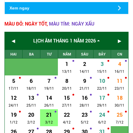
Xem ngay
MÀU ĐỎ: NGÀY TỐT,
MÀU TÍM: NGÀY XẤU
◄
►
LỊCH ÂM THÁNG 1 NĂM 2026
HAI
BA
TƯ
NĂM
SÁU
BẢY
CN
1
2
3
4
13/11
14/11
15/11
16/11
5
6
7
8
9
10
11
17/11
18/11
19/11
20/11
21/11
22/11
23/11
12
13
14
15
16
17
18
24/11
25/11
26/11
27/11
28/11
29/11
30/11
19
20
21
22
23
24
25
1/12
2/12
3/12
4/12
5/12
6/12
7/12
26
27
28
29
30
31