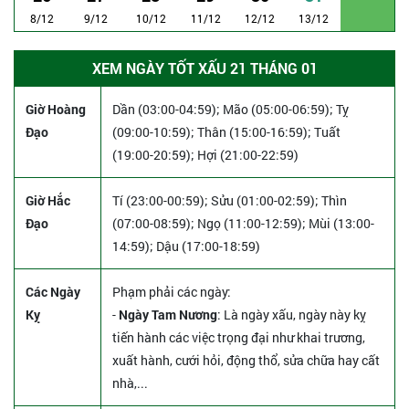
8/12
9/12
10/12
11/12
12/12
13/12
XEM NGÀY TỐT XẤU 21 THÁNG 01
Giờ Hoàng
Dần (03:00-04:59); Mão (05:00-06:59); Tỵ
Đạo
(09:00-10:59); Thân (15:00-16:59); Tuất
(19:00-20:59); Hợi (21:00-22:59)
Giờ Hắc
Tí (23:00-00:59); Sửu (01:00-02:59); Thìn
Đạo
(07:00-08:59); Ngọ (11:00-12:59); Mùi (13:00-
14:59); Dậu (17:00-18:59)
Các Ngày
Phạm phải các ngày:
Kỵ
-
Ngày Tam Nương
: Là ngày xấu, ngày này kỵ
tiến hành các việc trọng đại như khai trương,
xuất hành, cưới hỏi, động thổ, sửa chữa hay cất
nhà,...