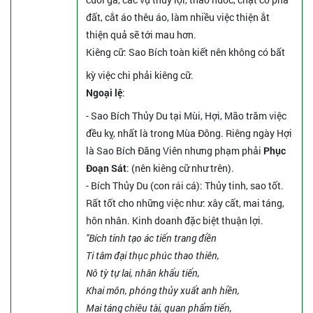
đất, cắt áo thêu áo, làm nhiều việc thiện ắt
thiện quả sẽ tới mau hơn.
Kiêng cữ
: Sao Bích toàn kiết nên không có bất
kỳ việc chi phải kiêng cữ.
Ngoại lệ
:
- Sao Bích Thủy Du tại Mùi, Hợi, Mão trăm việc
đều kỵ, nhất là trong Mùa Đông. Riêng ngày Hợi
là Sao Bích Đăng Viên nhưng phạm phải
Phục
Đoạn Sát
: (nên kiêng cữ như trên).
- Bích Thủy Du (con rái cá): Thủy tinh, sao tốt.
Rất tốt cho những việc như: xây cất, mai táng,
hôn nhân. Kinh doanh đặc biệt thuận lợi.
"Bích tinh tạo ác tiến trang điền
Ti tâm đại thục phúc thao thiên,
Nô tỳ tự lai, nhân khẩu tiến,
Khai môn, phóng thủy xuất anh hiền,
Mai táng chiêu tài, quan phẩm tiến,