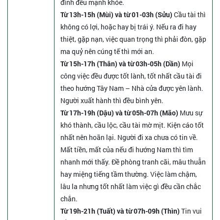
đình đều mạnh khỏe.
Từ 13h-15h (Mùi) và từ 01-03h (Sửu)
Cầu tài thì
không có lợi, hoặc hay bị trái ý. Nếu ra đi hay
thiệt, gặp nạn, việc quan trọng thì phải đòn, gặp
ma quỷ nên cúng tế thì mới an.
Từ 15h-17h (Thân) và từ 03h-05h (Dần)
Mọi
công việc đều được tốt lành, tốt nhất cầu tài đi
theo hướng Tây Nam – Nhà cửa được yên lành.
Người xuất hành thì đều bình yên.
Từ 17h-19h (Dậu) và từ 05h-07h (Mão)
Mưu sự
khó thành, cầu lộc, cầu tài mờ mịt. Kiện cáo tốt
nhất nên hoãn lại. Người đi xa chưa có tin về.
Mất tiền, mất của nếu đi hướng Nam thì tìm
nhanh mới thấy. Đề phòng tranh cãi, mâu thuẫn
hay miệng tiếng tầm thường. Việc làm chậm,
lâu la nhưng tốt nhất làm việc gì đều cần chắc
chắn.
Từ 19h-21h (Tuất) và từ 07h-09h (Thìn)
Tin vui