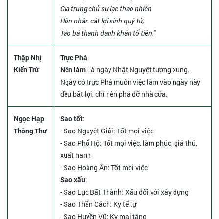
Gia trung chủ sự lạc thao nhiên
Hôn nhân cát lợi sinh quý tử,
Tảo bá thanh danh khán tổ tiên."
Thập Nhị
Trực Phá
Kiến Trừ
Nên làm
Là ngày Nhật Nguyệt tương xung.
Ngày có trực Phá muôn việc làm vào ngày này
đều bất lợi, chỉ nên phá dỡ nhà cửa.
Ngọc Hạp
Sao tốt
:
Thông Thư
- Sao Nguyệt Giải: Tốt mọi việc
- Sao Phổ Hộ: Tốt mọi việc, làm phúc, giá thú,
xuất hành
- Sao Hoàng Ân: Tốt mọi việc
Sao xấu
:
- Sao Lục Bất Thành: Xấu đối với xây dựng
- Sao Thần Cách: Kỵ tế tự
- Sao Huyền Vũ: Kỵ mai táng