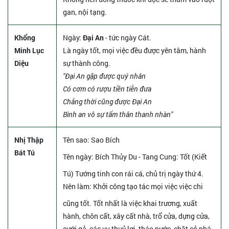
gan, nội tạng.
Khổng
Ngày:
Đại An
- tức ngày Cát.
Minh Lục
Là ngày tốt, mọi việc đều được yên tâm, hành
Diệu
sự thành công.
"Đại An gặp được quý nhân
Có cơm có rượu tiền tiễn đưa
Chẳng thời cũng được Đại An
Bình an vô sự tấm thân thanh nhàn"
Nhị Thập
Tên sao
: Sao Bích
Bát Tú
Tên ngày
: Bích Thủy Du - Tang Cung: Tốt (Kiết
Tú) Tướng tinh con rái cá, chủ trị ngày thứ 4.
Nên làm
: Khởi công tạo tác mọi việc việc chi
cũng tốt. Tốt nhất là việc khai trương, xuất
hành, chôn cất, xây cất nhà, trổ cửa, dựng cửa,
cưới gả, các vụ thuỷ lợi, tháo nước, chặt cỏ phá