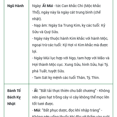
Ngũ Hành
Ngày:
Ất Mùi
- tức Can khắc Chi (Mộc khắc
Thổ), ngày này là ngày cát trung bình (chế
nhật).
- Nạp âm: Ngày Sa Trung Kim, kỵ các tuổi: Kỷ
Sửu và Quý Sửu.
- Ngày này thuộc hành Kim khắc với hành Mộc,
ngoại trừ các tuổi: Kỷ Hợi vì Kim khắc mà được
lợi.
- Ngày Mùi lục hợp với Ngọ, tam hợp với Mão và
Hợi thành Mộc cục. Xung Sửu, hình Sửu, hại Tý,
phá Tuất, tuyệt Sửu.
- Tam Sát kỵ mệnh các tuổi Thân, Tý, Thìn.
Bành Tổ
-
Ất
: "Bất tải thực thiên chu bất chương" - Không
Bách Kỵ
nên gieo hạt trồng cây vì cây không thể mọc lên
Nhật
tốt tươi được.
-
Mùi
: "Bất phục dược, đọc khí nhập tràng" -
Không nên uống thuốc khí độc sẽ thấm vào ruột