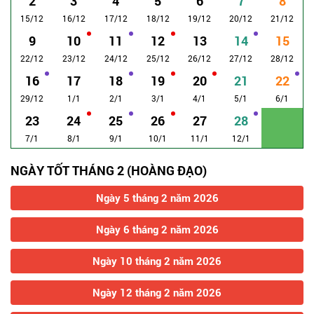
2
3
4
5
6
7
8
15/12
16/12
17/12
18/12
19/12
20/12
21/12
9
10
11
12
13
14
15
22/12
23/12
24/12
25/12
26/12
27/12
28/12
16
17
18
19
20
21
22
29/12
1/1
2/1
3/1
4/1
5/1
6/1
23
24
25
26
27
28
7/1
8/1
9/1
10/1
11/1
12/1
NGÀY TỐT THÁNG 2 (HOÀNG ĐẠO)
Ngày 5 tháng 2 năm 2026
Ngày 6 tháng 2 năm 2026
Ngày 10 tháng 2 năm 2026
Ngày 12 tháng 2 năm 2026