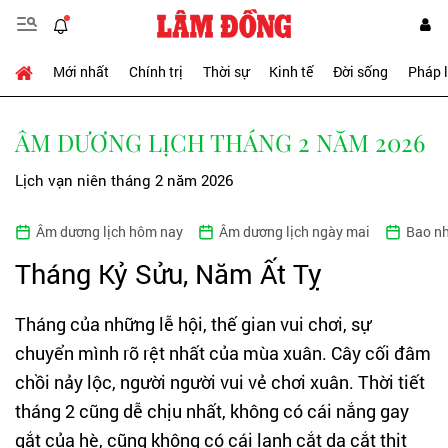
Mới nhất
Chính trị
Thời sự
Kinh tế
Đời sống
Pháp 
ÂM DƯƠNG LỊCH THÁNG 2 NĂM 2026
Lịch vạn niên tháng 2 năm 2026
Âm dương lịch hôm nay
Âm dương lịch ngày mai
Bao nh
Tháng Kỷ Sửu, Năm Ất Tỵ
Tháng của những lễ hội, thế gian vui chơi, sự
chuyển mình rõ rệt nhất của mùa xuân. Cây cối đâm
chồi nảy lộc, người người vui vẻ chơi xuân. Thời tiết
tháng 2 cũng dễ chịu nhất, không có cái nắng gay
gắt của hè, cũng không có cái lạnh cắt da cắt thịt