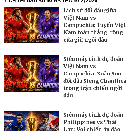
LỊCH THI ĐẤU BÓNG ĐÁ THÁNG 2/2026
Lịch sử đối đầu giữa
Việt Nam vs
Campuchia: Tuyển Việt
Nam toàn thắng, rộng
cửa giữ ngôi đầu
Siêu máy tính dự đoán
Việt Nam vs
Campuchia: Xuân Son
đối đầu Sieng Chanthea
trong trận chiến ngôi
đầu
Siêu máy tính dự đoán
Philippines vs Thái
Lan: Voi chiến áp đảo