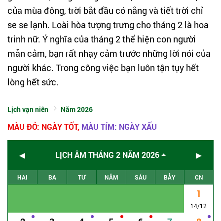
của mùa đông, trời bắt đầu có nắng và tiết trời chỉ
se se lạnh. Loài hòa tượng trưng cho tháng 2 là hoa
trinh nữ. Ý nghĩa của tháng 2 thể hiện con người
mẫn cảm, bạn rất nhạy cảm trước những lời nói của
người khác. Trong công việc bạn luôn tận tụy hết
lòng hết sức.
Lịch vạn niên
Năm 2026
MÀU ĐỎ: NGÀY TỐT,
MÀU TÍM: NGÀY XẤU
◄
►
LỊCH ÂM THÁNG 2 NĂM 2026
HAI
BA
TƯ
NĂM
SÁU
BẢY
CN
1
14/12