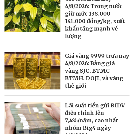
4/8/2026: Trong nước
giữ mức 138.000–
141.000 đồng/kg, xuất
khẩu tăng mạnh về
lượng
Giá vàng 9999 trưa nay
4/8/2026: Bảng giá
vàng SJC, BTMC
BTMH, DOJI, và vàng
thế giới
Lãi suất tiền gửi BIDV
điều chỉnh lên
7,4%/năm, cao nhất
nhóm Big4 ngày