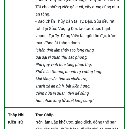
Tốt cho những việc gả cưới, xây dựng cũng như
an táng.
- Sao Chẩn Thủy Dẫn tại Tỵ, Dậu, Sửu đều rất
tốt. Tại Sửu: Vượng Địa, tạo tác được thịnh
vượng. Tại Tỵ: Đăng Viên là ngôi tôn đại, trăm
mưu động ắt thành danh.
"Chẩn tinh lâm thủy tạo long cung,
Đại đại vi quan thụ sắc phong,
Phú quý vinh hoa tăng phúc thọ,
Khố mãn thương doanh tự xương long.
Mai táng văn tinh lai chiếu trợ,
Trạch xá an ninh, bất kiến hung.
Cánh hữu vi quan, tiên đế sủng,
Hôn nhân long tử xuất long cung."
Thập Nhị
Trực Chấp
Kiến Trừ
Nên làm
Lập khế ước, giao dịch, động thổ san