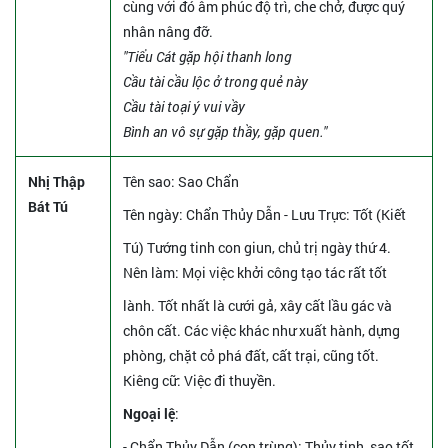
cùng với đó âm phúc độ trì, che chở, được quý
nhân nâng đỡ.
"Tiểu Cát gặp hội thanh long
Cầu tài cầu lộc ở trong quẻ này
Cầu tài toại ý vui vầy
Bình an vô sự gặp thầy, gặp quen."
Nhị Thập
Tên sao
: Sao Chẩn
Bát Tú
Tên ngày
: Chẩn Thủy Dẫn - Lưu Trực: Tốt (Kiết
Tú) Tướng tinh con giun, chủ trị ngày thứ 4.
Nên làm
: Mọi việc khởi công tạo tác rất tốt
lành. Tốt nhất là cưới gả, xây cất lầu gác và
chôn cất. Các việc khác như xuất hành, dựng
phòng, chặt cỏ phá đất, cất trại, cũng tốt.
Kiêng cữ
: Việc đi thuyền.
Ngoại lệ
:
- Chẩn Thủy Dẫn (con trùng): Thủy tinh, sao tốt.