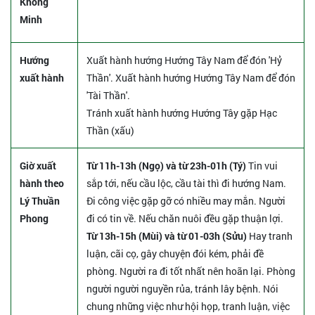
Khổng
Minh
Hướng
Xuất hành hướng Hướng Tây Nam để đón 'Hỷ
xuất hành
Thần'. Xuất hành hướng Hướng Tây Nam để đón
'Tài Thần'.
Tránh xuất hành hướng Hướng Tây gặp Hạc
Thần (xấu)
Giờ xuất
Từ 11h-13h (Ngọ) và từ 23h-01h (Tý)
Tin vui
hành theo
sắp tới, nếu cầu lộc, cầu tài thì đi hướng Nam.
Lý Thuần
Đi công việc gặp gỡ có nhiều may mắn. Người
Phong
đi có tin về. Nếu chăn nuôi đều gặp thuận lợi.
Từ 13h-15h (Mùi) và từ 01-03h (Sửu)
Hay tranh
luận, cãi cọ, gây chuyện đói kém, phải đề
phòng. Người ra đi tốt nhất nên hoãn lại. Phòng
người người nguyền rủa, tránh lây bệnh. Nói
chung những việc như hội họp, tranh luận, việc