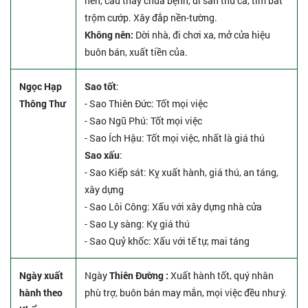
nền, cầu thầy chữa bệnh, đi săn thú cá, tìm bắt
trộm cướp. Xây đắp nền-tường.
Không nên:
Dời nhà, đi chơi xa, mở cửa hiệu
buôn bán, xuất tiền của.
Ngọc Hạp
Sao tốt
:
Thông Thư
- Sao Thiên Đức: Tốt mọi việc
- Sao Ngũ Phú: Tốt mọi việc
- Sao Ích Hậu: Tốt mọi việc, nhất là giá thú
Sao xấu
:
- Sao Kiếp sát: Kỵ xuất hành, giá thú, an táng,
xây dựng
- Sao Lôi Công: Xấu với xây dựng nhà cửa
- Sao Ly sàng: Kỵ giá thú
- Sao Quỷ khốc: Xấu với tế tự, mai táng
Ngày xuất
Ngày
Thiên Đường :
Xuất hành tốt, quý nhân
hành theo
phù trợ, buôn bán may mắn, mọi việc đều như ý.