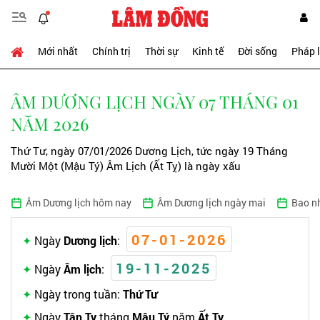
Mới nhất
Chính trị
Thời sự
Kinh tế
Đời sống
Pháp 
ÂM DƯƠNG LỊCH NGÀY 07 THÁNG 01
NĂM 2026
Thứ Tư, ngày 07/01/2026 Dương Lịch, tức ngày 19 Tháng
Mười Một (Mậu Tý) Âm Lịch (Ất Tỵ) là ngày xấu
Âm Dương lịch hôm nay
Âm Dương lịch ngày mai
Bao n
07-01-2026
Ngày
Dương lịch
:
19-11-2025
Ngày
Âm lịch
:
Ngày trong tuần:
Thứ Tư
Ngày
Tân Tỵ
tháng
Mậu Tý
năm
Ất Tỵ