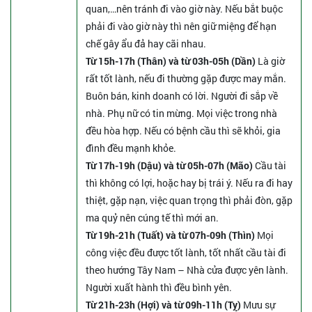
quan,…nên tránh đi vào giờ này. Nếu bắt buộc
phải đi vào giờ này thì nên giữ miệng để hạn
chế gây ẩu đả hay cãi nhau.
Từ 15h-17h (Thân) và từ 03h-05h (Dần)
Là giờ
rất tốt lành, nếu đi thường gặp được may mắn.
Buôn bán, kinh doanh có lời. Người đi sắp về
nhà. Phụ nữ có tin mừng. Mọi việc trong nhà
đều hòa hợp. Nếu có bệnh cầu thì sẽ khỏi, gia
đình đều mạnh khỏe.
Từ 17h-19h (Dậu) và từ 05h-07h (Mão)
Cầu tài
thì không có lợi, hoặc hay bị trái ý. Nếu ra đi hay
thiệt, gặp nạn, việc quan trọng thì phải đòn, gặp
ma quỷ nên cúng tế thì mới an.
Từ 19h-21h (Tuất) và từ 07h-09h (Thìn)
Mọi
công việc đều được tốt lành, tốt nhất cầu tài đi
theo hướng Tây Nam – Nhà cửa được yên lành.
Người xuất hành thì đều bình yên.
Từ 21h-23h (Hợi) và từ 09h-11h (Tỵ)
Mưu sự