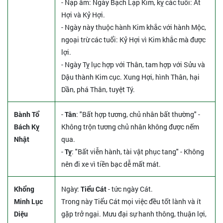
- Nạp âm: Ngày Bạch Lạp Kim, kỵ các tuổi: Ất
Hợi và Kỷ Hợi.
- Ngày này thuộc hành Kim khắc với hành Mộc,
ngoại trừ các tuổi: Kỷ Hợi vì Kim khắc mà được
lợi.
- Ngày Tỵ lục hợp với Thân, tam hợp với Sửu và
Dậu thành Kim cục. Xung Hợi, hình Thân, hại
Dần, phá Thân, tuyệt Tý.
Bành Tổ
-
Tân
: "Bất hợp tương, chủ nhân bất thường" -
Bách Kỵ
Không trộn tương chủ nhân không được nếm
Nhật
qua.
-
Tỵ
: "Bất viễn hành, tài vật phục tang" - Không
nên đi xe vì tiền bạc dễ mất mát.
Khổng
Ngày:
Tiểu Cát
- tức ngày Cát.
Minh Lục
Trong này Tiểu Cát mọi việc đều tốt lành và ít
Diệu
gặp trở ngại. Mưu đại sự hanh thông, thuận lợi,