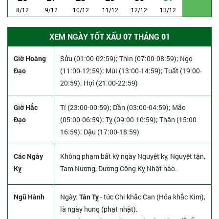
8/12
9/12
10/12
11/12
12/12
13/12
XEM NGÀY TỐT XẤU 07 THÁNG 01
Giờ Hoàng
Sửu (01:00-02:59); Thìn (07:00-08:59); Ngọ
Đạo
(11:00-12:59); Mùi (13:00-14:59); Tuất (19:00-
20:59); Hợi (21:00-22:59)
Giờ Hắc
Tí (23:00-00:59); Dần (03:00-04:59); Mão
Đạo
(05:00-06:59); Tỵ (09:00-10:59); Thân (15:00-
16:59); Dậu (17:00-18:59)
Các Ngày
Không phạm bất kỳ ngày Nguyệt kỵ, Nguyệt tận,
Kỵ
Tam Nương, Dương Công Kỵ Nhật nào.
Ngũ Hành
Ngày:
Tân Tỵ
- tức Chi khắc Can (Hỏa khắc Kim),
là ngày hung (phạt nhật).