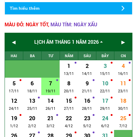
Tìm hiểu thêm
MÀU ĐỎ: NGÀY TỐT,
MÀU TÍM: NGÀY XẤU
◄
►
LỊCH ÂM THÁNG 1 NĂM 2026
HAI
BA
TƯ
NĂM
SÁU
BẢY
CN
1
2
3
4
13/11
14/11
15/11
16/11
5
6
7
8
9
10
11
17/11
18/11
19/11
20/11
21/11
22/11
23/11
12
13
14
15
16
17
18
24/11
25/11
26/11
27/11
28/11
29/11
30/11
19
20
21
22
23
24
25
1/12
2/12
3/12
4/12
5/12
6/12
7/12
26
27
28
29
30
31