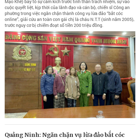
Mạo Khê) bày tỏ sự cảm kích trước tinh thần trách nhiệm, sự vào
cuộc quyết liệt, kịp thời của lãnh đạo và cán bộ, chiến sĩ Công an
phường trong việc ngăn chặn thành công vụ lừa đảo “bắt cóc
online”, giải cứu an toàn con gái chị là cháu N.T.T (sinh năm 2005),
trước nguy cơ bị chiếm đoạt số tiền 200 triệu đồng.
Quảng Ninh: Ngăn chặn vụ lừa đảo bắt cóc