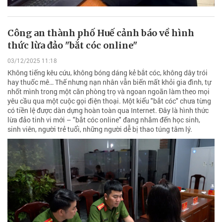
Công an thành phố Huế cảnh báo về hình
thức lừa đảo "bắt cóc online"
03/12/2025 11:18
Không tiếng kêu cứu, không bóng dáng kẻ bắt cóc, không dây trói
hay thuốc mê… Thế nhưng nạn nhân vẫn biến mất khỏi gia đình, tự
nhốt mình trong một căn phòng trọ và ngoan ngoãn làm theo mọi
yêu cầu qua một cuộc gọi điện thoại. Một kiểu "bắt cóc" chưa từng
có tiền lệ được dàn dựng hoàn toàn qua Internet. Đây là hình thức
lừa đảo tinh vi mới – "bắt cóc online" đang nhắm đến học sinh,
sinh viên, người trẻ tuổi, những người dễ bị thao túng tâm lý.