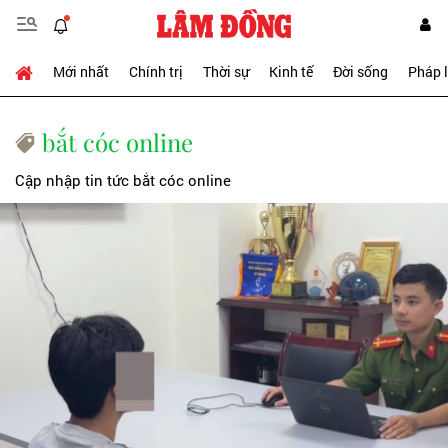
Mới nhất
Chính trị
Thời sự
Kinh tế
Đời sống
Pháp 
bắt cóc online
Cập nhập tin tức bắt cóc online