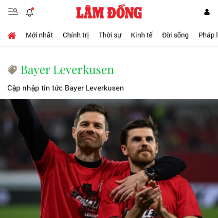
Mới nhất
Chính trị
Thời sự
Kinh tế
Đời sống
Pháp 
Bayer Leverkusen
Cập nhập tin tức Bayer Leverkusen