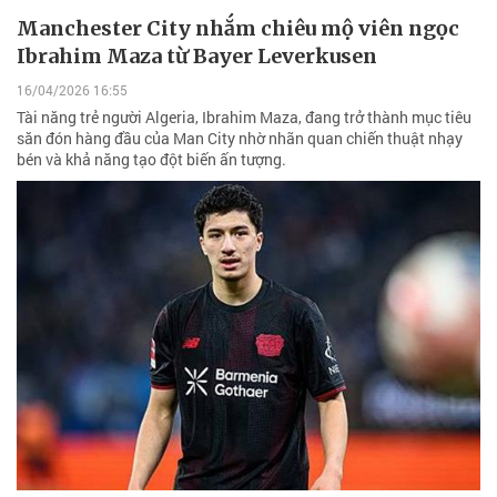
Manchester City nhắm chiêu mộ viên ngọc
Ibrahim Maza từ Bayer Leverkusen
16/04/2026 16:55
Tài năng trẻ người Algeria, Ibrahim Maza, đang trở thành mục tiêu
săn đón hàng đầu của Man City nhờ nhãn quan chiến thuật nhạy
bén và khả năng tạo đột biến ấn tượng.