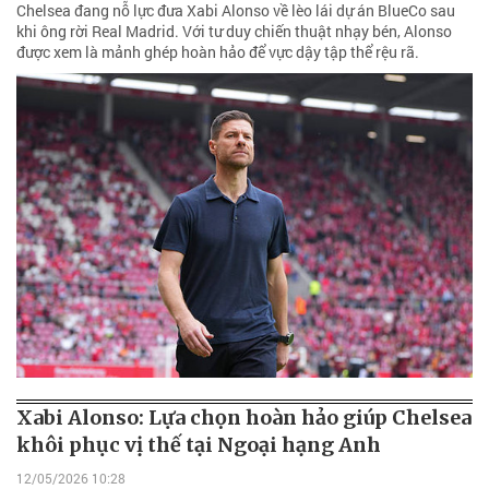
Chelsea đang nỗ lực đưa Xabi Alonso về lèo lái dự án BlueCo sau
khi ông rời Real Madrid. Với tư duy chiến thuật nhạy bén, Alonso
được xem là mảnh ghép hoàn hảo để vực dậy tập thể rệu rã.
Xabi Alonso: Lựa chọn hoàn hảo giúp Chelsea
khôi phục vị thế tại Ngoại hạng Anh
12/05/2026 10:28