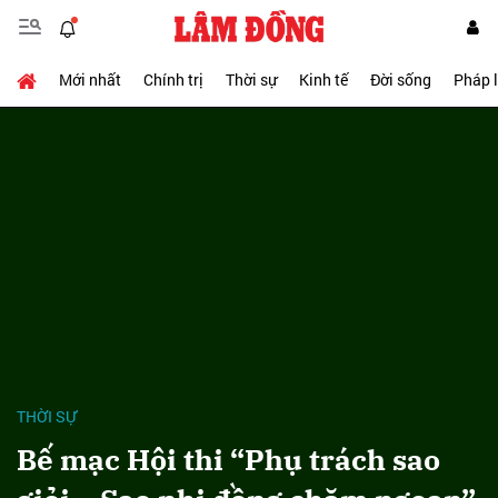
Mới nhất
Chính trị
Thời sự
Kinh tế
Đời sống
Pháp 
THỜI SỰ
Bế mạc Hội thi “Phụ trách sao