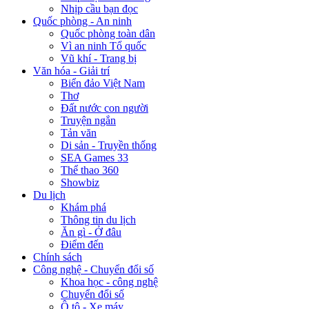
Nhịp cầu bạn đọc
Quốc phòng - An ninh
Quốc phòng toàn dân
Vì an ninh Tổ quốc
Vũ khí - Trang bị
Văn hóa - Giải trí
Biển đảo Việt Nam
Thơ
Đất nước con người
Truyện ngắn
Tản văn
Di sản - Truyền thống
SEA Games 33
Thể thao 360
Showbiz
Du lịch
Khám phá
Thông tin du lịch
Ăn gì - Ở đâu
Điểm đến
Chính sách
Công nghệ - Chuyển đổi số
Khoa học - công nghệ
Chuyển đổi số
Ô tô - Xe máy