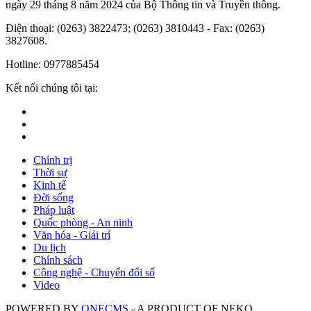
ngày 29 tháng 8 năm 2024 của Bộ Thông tin và Truyền thông.
Điện thoại: (0263) 3822473; (0263) 3810443 - Fax: (0263)
3827608.
Hotline: 0977885454
Kết nối chúng tôi tại:
Chính trị
Thời sự
Kinh tế
Đời sống
Pháp luật
Quốc phòng - An ninh
Văn hóa - Giải trí
Du lịch
Chính sách
Công nghệ - Chuyển đổi số
Video
POWERED BY
ONE
CMS
- A PRODUCT OF
NEKO