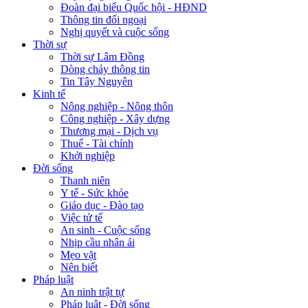
Đoàn đại biểu Quốc hội - HĐND
Thông tin đối ngoại
Nghị quyết và cuộc sống
Thời sự
Thời sự Lâm Đồng
Dòng chảy thông tin
Tin Tây Nguyên
Kinh tế
Nông nghiệp - Nông thôn
Công nghiệp - Xây dựng
Thương mại - Dịch vụ
Thuế - Tài chính
Khởi nghiệp
Đời sống
Thanh niên
Y tế - Sức khỏe
Giáo dục - Đào tạo
Việc tử tế
An sinh - Cuộc sống
Nhịp cầu nhân ái
Mẹo vặt
Nên biết
Pháp luật
An ninh trật tự
Pháp luật - Đời sống