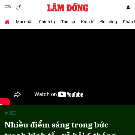
Mới nhất
Chính trị
Thời sự
Kinh tế
Đời sống
Pháp 
VIDEO
Nhiều điểm sáng trong bức