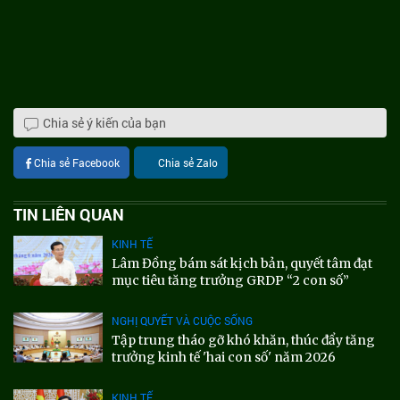
Chia sẻ ý kiến của bạn
Chia sẻ Facebook
Chia sẻ Zalo
TIN LIÊN QUAN
KINH TẾ
Lâm Đồng bám sát kịch bản, quyết tâm đạt
mục tiêu tăng trưởng GRDP “2 con số”
NGHỊ QUYẾT VÀ CUỘC SỐNG
Tập trung tháo gỡ khó khăn, thúc đẩy tăng
trưởng kinh tế 'hai con số' năm 2026
KINH TẾ