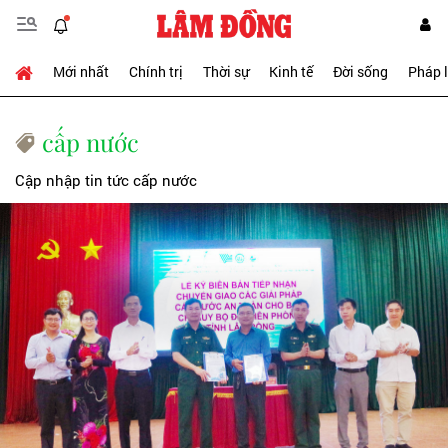
Mới nhất
Chính trị
Thời sự
Kinh tế
Đời sống
Pháp 
cấp nước
Cập nhập tin tức cấp nước