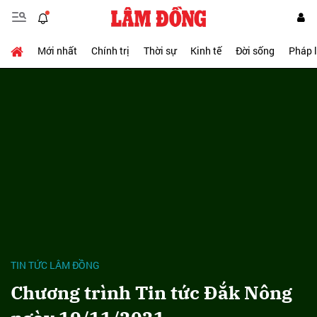
Mới nhất
Chính trị
Thời sự
Kinh tế
Đời sống
Pháp 
TIN TỨC LÂM ĐỒNG
Chương trình Tin tức Đắk Nông