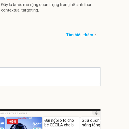
Đây là bước mở rộng quan trọng trong hệ sinh thái
contextual targeting.
Bạt p
cấp, 
lớp
392.0
325
Tìm hiểu thêm
Đã bá
Unmute
Unmute
Unm
ADVERTISEMENT
Đai ngồi ô tô cho
Sữa dưỡng thể
Robot
-63%
-27%
bé CECILA cho bé
nâng tông tức thì
Nhà -