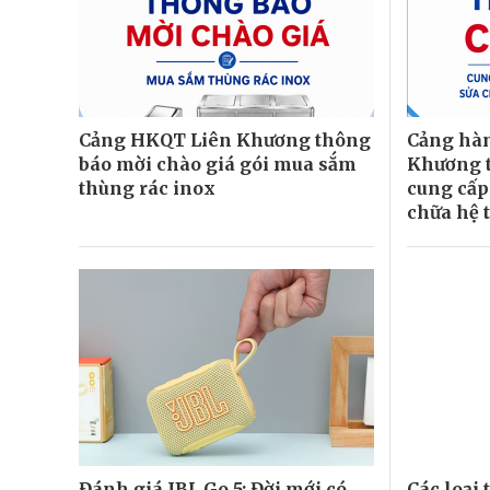
Cảng HKQT Liên Khương thông
Cảng hàn
báo mời chào giá gói mua sắm
Khương t
thùng rác inox
cung cấp 
chữa hệ 
Đánh giá JBL Go 5: Đời mới có
Các loại 