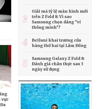
Giải mã tỷ lệ màn hình mới
3
trên Z Fold 8: Vì sao
Samsung chọn dáng "ví
thông minh"?
4
Belluni khai trương cửa
hàng thứ hai tại Lâm Đồng
Samsung Galaxy Z Fold 8:
5
Đánh giá chân thực sau 3
ngày sử dụng
năng
 vực
 Đa