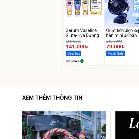
Serum Vaseline
Quạt tích điện kẹ
Gluta-Hya Dưỡng
bàn mini để bàn
Da Sáng Mịn Sau 7
150.000
219.000
đ
đ
Ngày
141.000
79.000
đ
đ
Deal hot
Flash Sale
Unilever
XEM THÊM THÔNG TIN