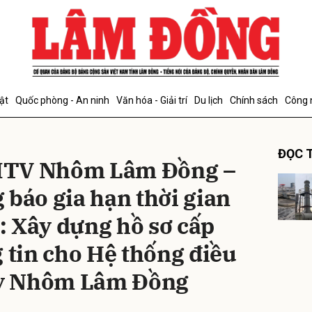
bình luận
ật
Quốc phòng - An ninh
Văn hóa - Giải trí
Du lịch
Chính sách
Công 
ĐỌC T
MTV Nhôm Lâm Đồng –
 báo gia hạn thời gian
 Xây dựng hồ sơ cấp
Hủy
G
g tin cho Hệ thống điều
 ty Nhôm Lâm Đồng