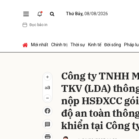
Thứ Bảy,
08/08/2026
Đọc báo in
Gửi 
Mới nhất
Chính trị
Thời sự
Kinh tế
Đời sống
Pháp lu
Công ty TNHH 
TKV (LDA) thông
nộp HSĐXCC gói:
độ an toàn thôn
khiển tại Công