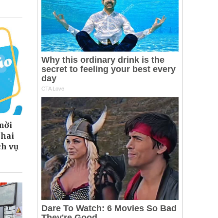
mời
khai
ch vụ