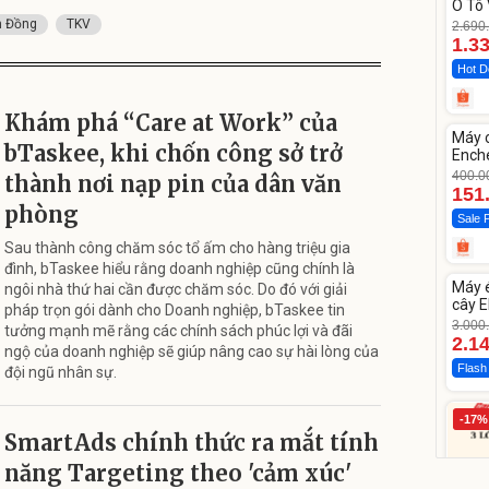
Ô Tô 
MEDI
m Đồng
TKV
2.690
12.0
1.3
Hot D
Unm
Khám phá “Care at Work” của
Máy 
-62%
bTaskee, khi chốn công sở trở
Enche
dao 
400.0
thành nơi nạp pin của dân văn
151
phòng
Sale 
Sau thành công chăm sóc tổ ấm cho hàng triệu gia
Unm
đình, bTaskee hiểu rằng doanh nghiệp cũng chính là
Máy 
ngôi nhà thứ hai cần được chăm sóc. Do đó với giải
-28%
cây E
pháp trọn gói dành cho Doanh nghiệp, bTaskee tin
1855
3.000
tưởng mạnh mẽ rằng các chính sách phúc lợi và đãi
2.1
ngộ của doanh nghiệp sẽ giúp nâng cao sự hài lòng của
Flash
đội ngũ nhân sự.
-17%
SmartAds chính thức ra mắt tính
năng Targeting theo 'cảm xúc'