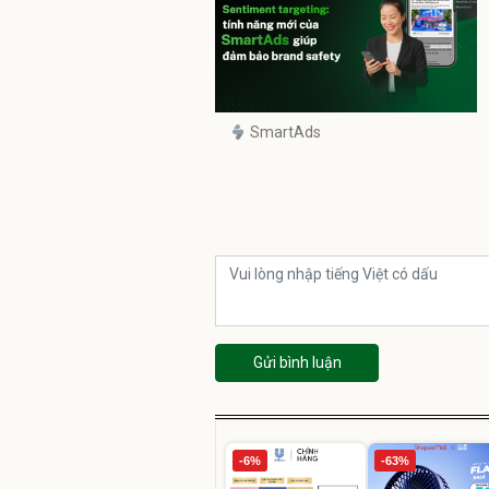
SmartAds
Gửi bình luận
-6%
-63%