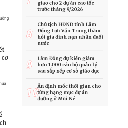
giao cho 2 dự án cao tốc
trước tháng 9/2026
dưỡng
Chủ tịch HĐND tỉnh Lâm
8
Đồng Lưu Văn Trung thăm
hỏi gia đình nạn nhân đuối
nước
ết
 cơ
Lâm Đồng dự kiến giảm
9
hơn 1.000 cán bộ quản lý
sau sắp xếp cơ sở giáo dục
chữa
Ấn định mốc thời gian cho
10
từng hạng mục dự án
đường ở Mũi Né
ề
ạch