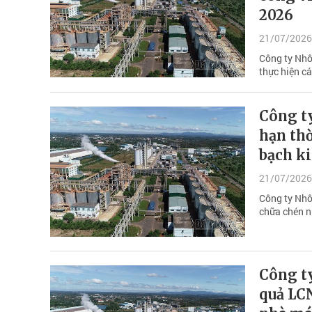
2026
21/07/2026
Công ty Nhô
thực hiện c
Công t
hạn th
bạch k
21/07/2026
Công ty Nhô
chữa chén n
Công t
quả LC