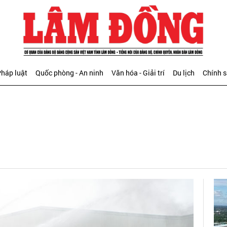
háp luật
Quốc phòng - An ninh
Văn hóa - Giải trí
Du lịch
Chính 