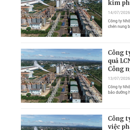
kim ph
14/07/2026
Công ty Nhô
chén nung b
Công t
quả LC
Công n
13/07/2026
Công ty Nhô
bảo dưỡng h
Công t
việc p