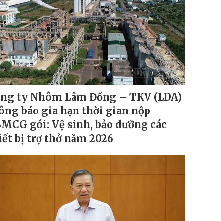
ng ty Nhôm Lâm Đồng – TKV (LDA)
ông báo gia hạn thời gian nộp
MCG gói: Vệ sinh, bảo dưỡng các
iết bị trợ thở năm 2026