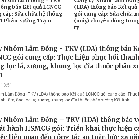
 Nhôm Lâm Đồng - TKV
Công ty Nhôm Lâm Đồng
hông báo Kết quả LCNCC
(LDA) thông báo Kết qu
g cấp: Sửa chữa hệ thống
gói cung cấp: Sửa chữa xe
D1 Phân xưởng Trạm
(máy) chuyên dùng tron
ty
y Nhôm Lâm Đồng - TKV (LDA) thông báo K
CC gói cung cấp: Thực hiện phục hồi than
ng lọc lá; xương, khung lọc đĩa thuộc phân 
h
 13:51
m Lâm Đồng - TKV (LDA) thông báo Kết quả LCNCC gói cung cấp: Thực 
anh tấm, ống lọc lá; xương, khung lọc đĩa thuộc phân xưởng Kết tinh.
y Nhôm Lâm Đồng – TKV (LDA) thông báo v
át hành HSMCG gói: Triển khai thực hiện c
ệc liên quan đến công tác an toàn bức xạ n