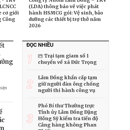
 - TKV
Công ty Nhôm Lâm Đồng – TKV
ả LCNCC
(LDA) thông báo về việc phát
 cơ giới
hành HSMCG gói: Vệ sinh, bảo
g Công
dưỡng các thiết bị trợ thở năm
2026
ĐỌC NHIỀU
ết
h
1
Trại tạm giam số 1
xưởng
chuyển về xã Đức Trọng
Lâm Đồng khẩn cấp tạm
2
giữ người đàn ông chống
hiện
người thi hành công vụ
Phó Bí thư Thường trực
ề
Tỉnh ủy Lâm Đồng Đặng
3
Hồng Sỹ kiểm tra tiến độ
ác
Cảng hàng không Phan
ăm