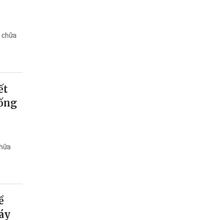
 chữa
ết
hống
chữa
ề
áy