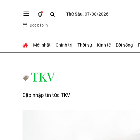
Thứ Sáu,
07/08/2026
Đọc báo in
Mới nhất
Chính trị
Thời sự
Kinh tế
Đời sống
P
TKV
Cập nhập tin tức TKV