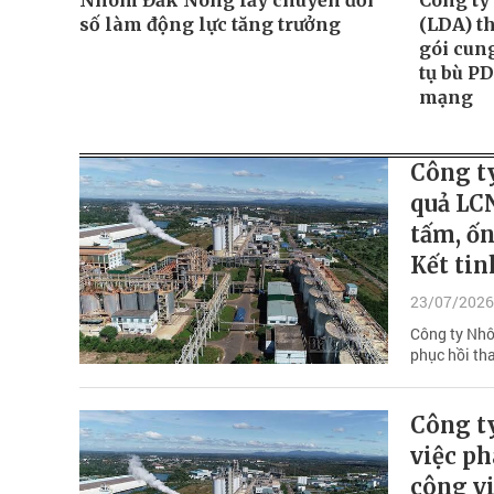
Nhôm Đắk Nông lấy chuyển đổi
Công ty
số làm động lực tăng trưởng
(LDA) t
gói cun
tụ bù P
mạng
Công t
quả LCN
tấm, ố
Kết tin
23/07/2026
Công ty Nhô
phục hồi th
Công t
việc ph
công vi