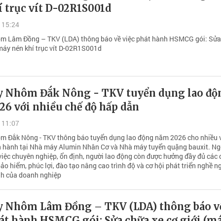
 trục vít D-02R1S001d
 15:24
m Lâm Đồng – TKV (LDA) thông báo về việc phát hành HSMCG gói: Sửa
áy nén khí trục vít D-02R1S001d
y Nhôm Đắk Nông - TKV tuyển dụng lao độ
6 với nhiều chế độ hấp dẫn
 11:07
m Đắk Nông - TKV thông báo tuyển dụng lao động năm 2026 cho nhiều vị
n hành tại Nhà máy Alumin Nhân Cơ và Nhà máy tuyển quặng bauxit. Ng
việc chuyên nghiệp, ổn định, người lao động còn được hưởng đầy đủ các 
bảo hiểm, phúc lợi, đào tạo nâng cao trình độ và cơ hội phát triển nghề n
nh của doanh nghiệp
y Nhôm Lâm Đồng – TKV (LDA) thông báo v
át hành HSMCG gói: Sửa chữa xe cơ giới (m