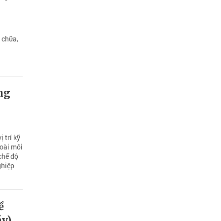
 chữa,
ng
 trí kỹ
oài môi
chế độ
ghiệp
ề
áy)