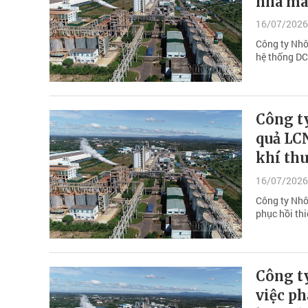
nhà má
16/07/2026
Công ty Nhô
hệ thống D
Công t
quả LCN
khí th
16/07/2026
Công ty Nhô
phục hồi thi
Công t
việc p