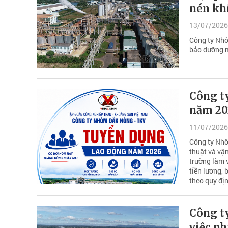
nén khí
13/07/2026
Công ty Nhô
bảo dưỡng m
Công t
năm 202
11/07/2026
Công ty Nhô
thuật và vậ
trường làm 
tiền lương, 
theo quy đị
Công t
việc ph