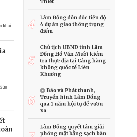
Thiết
Lâm Đồng đôn đốc tiến độ
4
4 dự án giao thông trọng
n khai
điểm
Chủ tịch UBND tỉnh Lâm
ia
Đồng Hồ Văn Mười kiểm
5
g
tra thực địa tại Cảng hàng
không quốc tế Liên
Khương
 Sửa
Báo và Phát thanh,
6
Truyền hình Lâm Đồng
qua 1 năm hội tụ để vươn
xa
ết
Lâm Đồng quyết tâm giải
toàn
7
phóng mặt bằng sạch bàn