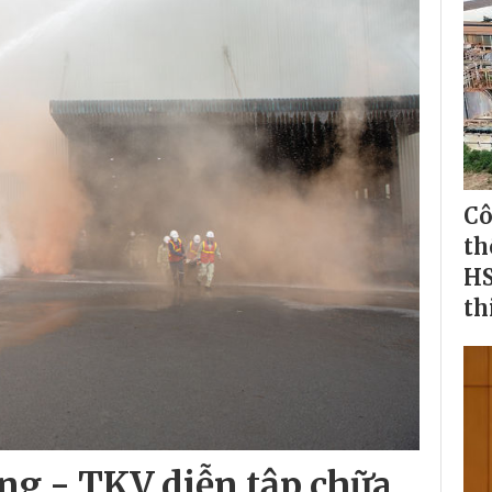
Cô
th
HS
th
g - TKV diễn tập chữa