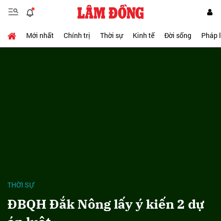
Mới nhất
Chính trị
Thời sự
Kinh tế
Đời sống
Pháp 
THỜI SỰ
ĐBQH Đắk Nông lấy ý kiến 2 dự