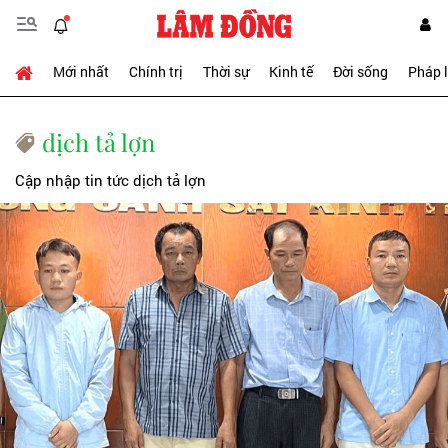
Mới nhất
Chính trị
Thời sự
Kinh tế
Đời sống
Pháp 
dịch tả lợn
Cập nhập tin tức dịch tả lợn