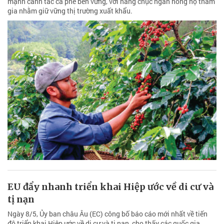
mạnh canh tác cà phê bền vững, với hàng chục ngàn nông hộ tham
gia nhằm giữ vững thị trường xuất khẩu.
EU đẩy nhanh triển khai Hiệp ước về di cư và
tị nạn
Ngày 8/5, Ủy ban châu Âu (EC) công bố báo cáo mới nhất về tiến
độ triển khai Hiệp ước về di cư và tị nạn, cho thấy các quốc gia