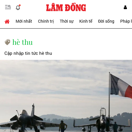
Mới nhất
Chính trị
Thời sự
Kinh tế
Đời sống
Pháp 
hè thu
Cập nhập tin tức hè thu