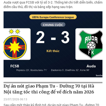
Auda vượt qua FCSB với tỷ số 3-2. Thống kê chi tiết diễn biến, chấm
điểm cầu thủ, đồ thị và bảng xếp hạng sau trận.
Dự án nút giao Phạm Tu - Đường 70 tại Hà
Nội tăng tốc thi công để về đích năm 2026
23/07/2026 06:13
Sau gần một thập kỷ đình trệ, dự án nút giao Phạm Tu - đường 70