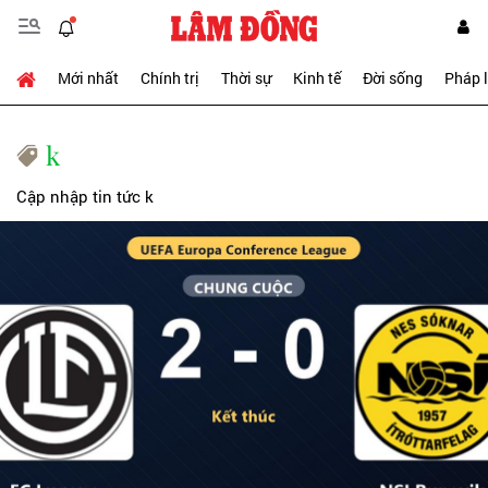
Mới nhất
Chính trị
Thời sự
Kinh tế
Đời sống
Pháp 
k
Cập nhập tin tức k