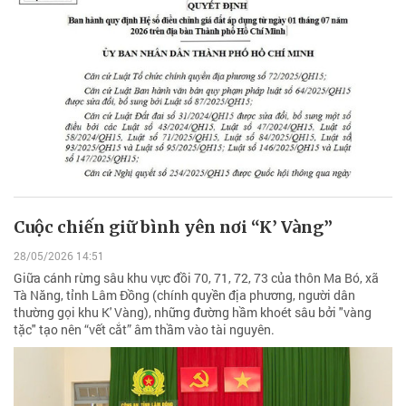
Cuộc chiến giữ bình yên nơi “K’ Vàng”
28/05/2026 14:51
Giữa cánh rừng sâu khu vực đồi 70, 71, 72, 73 của thôn Ma Bó, xã
Tà Năng, tỉnh Lâm Đồng (chính quyền địa phương, người dân
thường gọi khu K' Vàng), những đường hầm khoét sâu bởi "vàng
tặc" tạo nên “vết cắt” âm thầm vào tài nguyên.