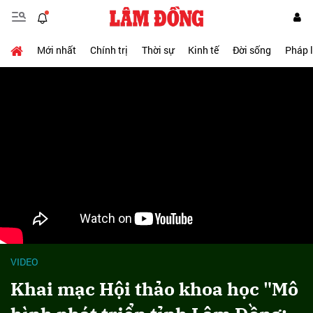
Mới nhất
Chính trị
Thời sự
Kinh tế
Đời sống
Pháp 
VIDEO
Khai mạc Hội thảo khoa học "Mô