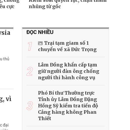
g, chống
Kiểm soát quyền lực, chặn tham
êu cực
nhũng từ gốc
ĐỌC NHIỀU
ysia
1
Trại tạm giam số 1
chuyển về xã Đức Trọng
ầu thủ
Lâm Đồng khẩn cấp tạm
2
giữ người đàn ông chống
người thi hành công vụ
Phó Bí thư Thường trực
, vì
Tỉnh ủy Lâm Đồng Đặng
3
Hồng Sỹ kiểm tra tiến độ
Cảng hàng không Phan
Thiết
c đại