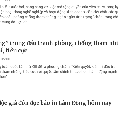
i biểu Quốc hội, song song với việc mở rộng quyền của viên chức trong k
iện hoạt động nghề nghiệp và hoạt động kinh doanh, cần siết chặt các q
iểm soát, phòng chống tham nhũng, ngăn ngừa tình trạng “chân trong ch
h xung đột lợi ích.
ng” trong đấu tranh phòng, chống tham nh
í, tiêu cực
 05:00
 toàn quốc lần thứ XIII đề ra phương châm: “Kiên quyết, kiên trì đấu tra
ùi tham nhũng, tiêu cực với quyết tâm chính trị cao hơn, hành động mạn
 hơn”.
độc giả đón đọc báo in Lâm Đồng hôm nay