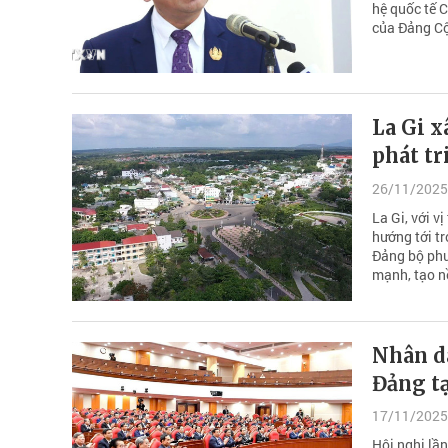
hệ quốc tế 
của Đảng C
La Gi x
phát tr
26/11/2025
La Gi, với v
hướng tới tr
Đảng bộ phư
mạnh, tạo n
Nhân d
Đảng t
17/11/2025
Hội nghị lầ