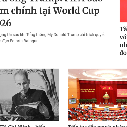
iêm chính tại World Cup
026
Tă
rọng tài sau khi Tổng thống Mỹ Donald Trump chỉ trích quyết
vớ
ền đạo Folarin Balogun.
nh
đo