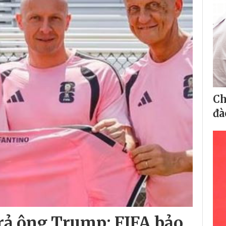
Ch
đà
trả ông Trump: FIFA bảo