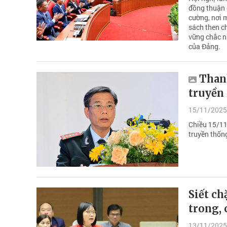
đồng thuận 
cường, nơi 
sách then ch
vững chắc n
của Đảng.
Than
truyền
15/11/2025
Chiều 15/11
truyền thốn
Siết ch
trong, 
13/11/2025