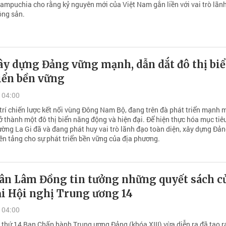
Campuchia cho rằng kỷ nguyên mới của Việt Nam gắn liền với vai trò lãn
ộng sản.
ây dựng Đảng vững mạnh, dẫn dắt đô thị bi
iển bền vững
 04:00
ị trí chiến lược kết nối vùng Đông Nam Bộ, đang trên đà phát triển mạnh 
ở thành một đô thị biển năng động và hiện đại. Để hiện thực hóa mục tiêu
ờng La Gi đã và đang phát huy vai trò lãnh đạo toàn diện, xây dựng Đả
ền tảng cho sự phát triển bền vững của địa phương.
ân Lâm Đồng tin tưởng những quyết sách c
ại Hội nghị Trung ương 14
 04:00
n thứ 14 Ban Chấp hành Trung ương Đảng (khóa XIII) vừa diễn ra đã tạo r