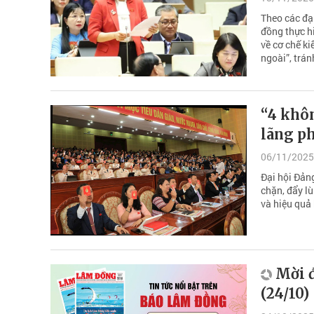
Theo các đạ
đồng thực h
về cơ chế k
ngoài”, trán
“4 khô
lãng ph
06/11/2025
Đại hội Đảng
chặn, đẩy l
và hiệu quả
Mời 
(24/10)