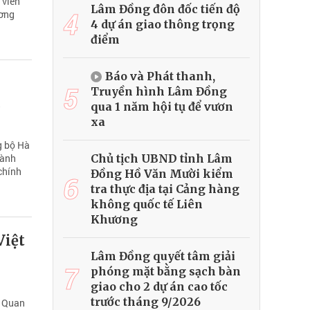
 viên
Lâm Đồng đôn đốc tiến độ
4
ương
4 dự án giao thông trọng
điểm
Báo và Phát thanh,
5
Truyền hình Lâm Đồng
c
qua 1 năm hội tụ để vươn
xa
g bộ Hà
Chủ tịch UBND tỉnh Lâm
hành
chính
Đồng Hồ Văn Mười kiểm
6
tra thực địa tại Cảng hàng
không quốc tế Liên
Khương
Việt
Lâm Đồng quyết tâm giải
7
phóng mặt bằng sạch bàn
giao cho 2 dự án cao tốc
trước tháng 9/2026
n Quan