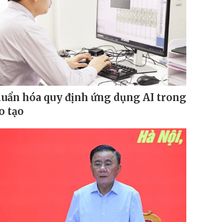
uẩn hóa quy định ứng dụng AI trong
o tạo