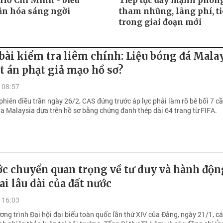
 Hồ Chí Minh - biểu
Tiếp tục đẩy mạnh phòn
ăn hóa sáng ngời
tham nhũng, lãng phí, ti
trong giai đoạn mới
bài kiểm tra liêm chính: Liệu bóng đá Mala
t án phạt giả mạo hồ sơ?
 08:57
hiên điều trần ngày 26/2, CAS đứng trước áp lực phải làm rõ bê bối 7 c
ủa Malaysia dựa trên hồ sơ bằng chứng đanh thép dài 64 trang từ FIFA.
c chuyển quan trọng về tư duy và hành động
ai lâu dài của đất nước
 16:03
ơng trình Đại hội đại biểu toàn quốc lần thứ XIV của Đảng, ngày 21/1, cá