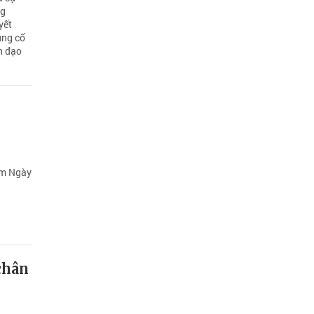
ng
yết
ủng cố
h đạo
ăm Ngày
chân