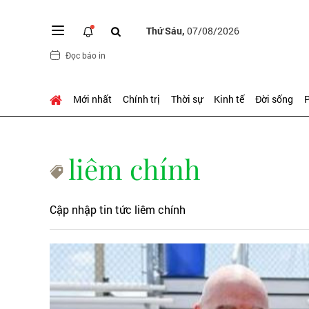
Thứ Sáu,
07/08/2026
Đọc báo in
Mới nhất
Chính trị
Thời sự
Kinh tế
Đời sống
P
liêm chính
Cập nhập tin tức liêm chính