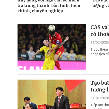
Xây dựng đội ngũ cán bộ kiểm
Đạo đức
tra trung thành, bản lĩnh, liêm
tượng v
chính, chuyên nghiệp
CAS và 
có thoá
11/02/2026
Trước thềm p
nhập tịch c
Tạo bướ
tương l
21/01/2026
Tiếp tục chư