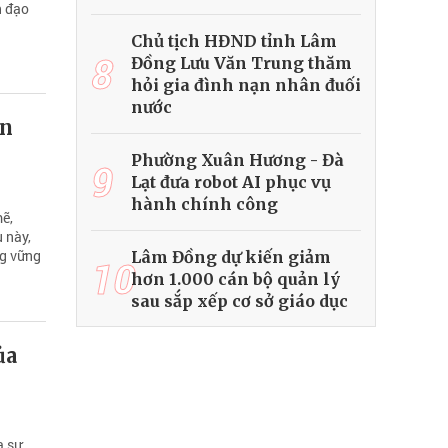
h đạo
Chủ tịch HĐND tỉnh Lâm
8
Đồng Lưu Văn Trung thăm
hỏi gia đình nạn nhân đuối
nước
ển
Phường Xuân Hương - Đà
9
Lạt đưa robot AI phục vụ
hành chính công
mẽ,
 này,
ng vững
Lâm Đồng dự kiến giảm
10
hơn 1.000 cán bộ quản lý
sau sắp xếp cơ sở giáo dục
ủa
a sự