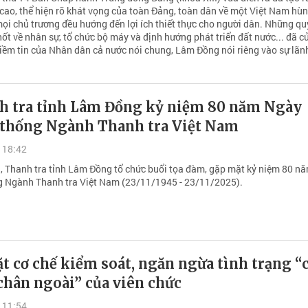
cao, thể hiện rõ khát vọng của toàn Đảng, toàn dân về một Việt Nam hù
mọi chủ trương đều hướng đến lợi ích thiết thực cho người dân. Những qu
ốt về nhân sự, tổ chức bộ máy và định hướng phát triển đất nước... đã c
iềm tin của Nhân dân cả nước nói chung, Lâm Đồng nói riêng vào sự lãn
h tra tỉnh Lâm Đồng kỷ niệm 80 năm Ngày
 thống Ngành Thanh tra Việt Nam
 18:42
, Thanh tra tỉnh Lâm Đồng tổ chức buổi tọa đàm, gặp mặt kỷ niệm 80 n
g Ngành Thanh tra Việt Nam (23/11/1945 - 23/11/2025).
ặt cơ chế kiểm soát, ngăn ngừa tình trạng “
chân ngoài” của viên chức
 11:54