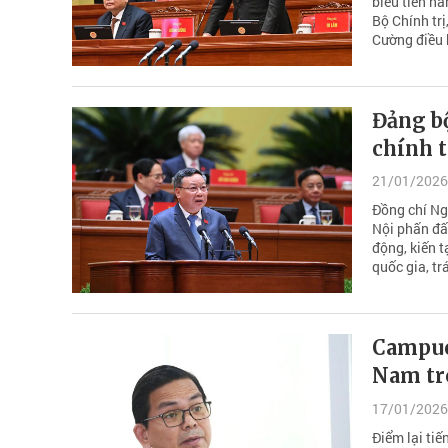
biểu tiến hà
Bộ Chính trị
Cường điều 
Đảng b
chính t
21/01/2026
Đồng chí Ng
Nội phấn đấ
động, kiến t
quốc gia, tr
Campuc
Nam tr
17/01/2026
Điểm lại tiế