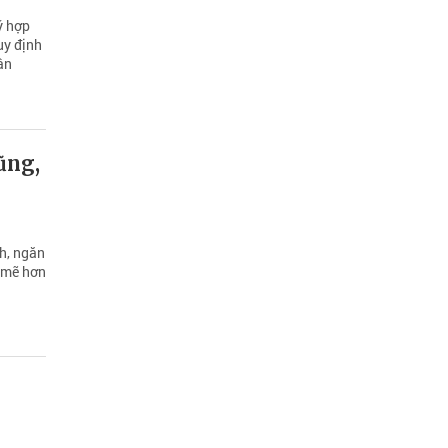
ý hợp
uy định
ân
ũng,
nh, ngăn
h mẽ hơn