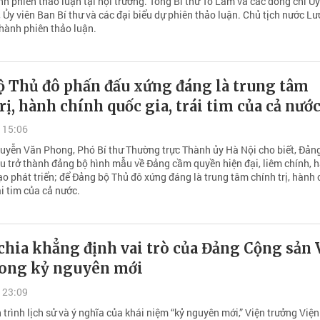
nh phiên thảo luận tại hội trường. Tổng Bí thư Tô Lâm và các đồng chí Ủy
, Ủy viên Ban Bí thư và các đại biểu dự phiên thảo luận. Chủ tịch nước L
hành phiên thảo luận.
ộ Thủ đô phấn đấu xứng đáng là trung tâm
rị, hành chính quốc gia, trái tim của cả nướ
 15:06
uyễn Văn Phong, Phó Bí thư Thường trực Thành ủy Hà Nội cho biết, Đản
u trở thành đảng bộ hình mẫu về Đảng cầm quyền hiện đại, liêm chính, 
ạo phát triển; để Đảng bộ Thủ đô xứng đáng là trung tâm chính trị, hành 
ái tim của cả nước.
hia khẳng định vai trò của Đảng Cộng sản 
ong kỷ nguyên mới
 23:09
n trình lịch sử và ý nghĩa của khái niệm “kỷ nguyên mới,” Viện trưởng Việ