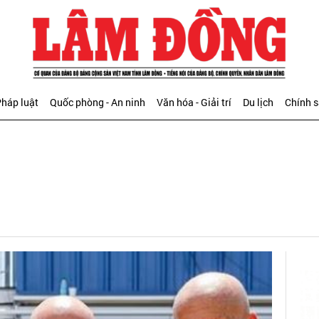
háp luật
Quốc phòng - An ninh
Văn hóa - Giải trí
Du lịch
Chính 