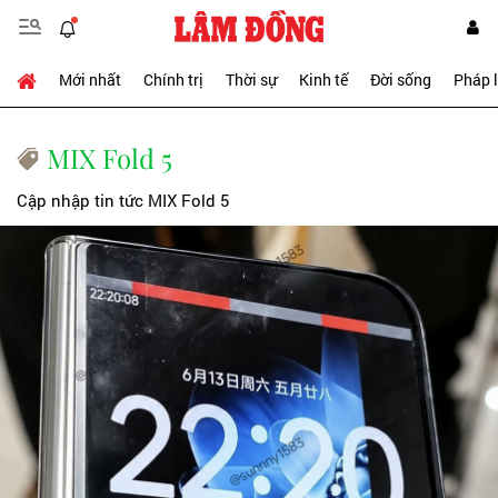
Mới nhất
Chính trị
Thời sự
Kinh tế
Đời sống
Pháp 
MIX Fold 5
Cập nhập tin tức MIX Fold 5