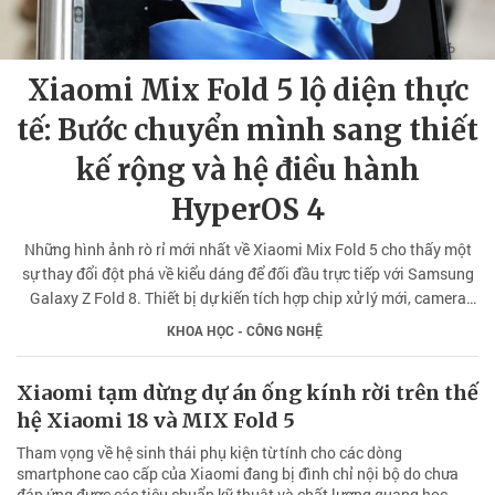
Xiaomi Mix Fold 5 lộ diện thực
tế: Bước chuyển mình sang thiết
kế rộng và hệ điều hành
HyperOS 4
Những hình ảnh rò rỉ mới nhất về Xiaomi Mix Fold 5 cho thấy một
sự thay đổi đột phá về kiểu dáng để đối đầu trực tiếp với Samsung
Galaxy Z Fold 8. Thiết bị dự kiến tích hợp chip xử lý mới, camera
Leica 200MP và pin dung lượng lớn 6.000 mAh.
KHOA HỌC - CÔNG NGHỆ
Xiaomi tạm dừng dự án ống kính rời trên thế
hệ Xiaomi 18 và MIX Fold 5
Tham vọng về hệ sinh thái phụ kiện từ tính cho các dòng
smartphone cao cấp của Xiaomi đang bị đình chỉ nội bộ do chưa
đáp ứng được các tiêu chuẩn kỹ thuật và chất lượng quang học