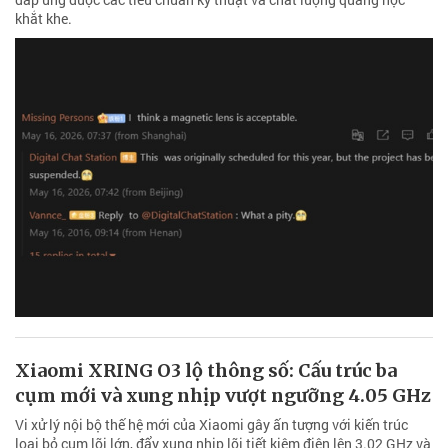
khắt khe.
Xiaomi XRING O3 lộ thông số: Cấu trúc ba
cụm mới và xung nhịp vượt ngưỡng 4.05 GHz
Vi xử lý nội bộ thế hệ mới của Xiaomi gây ấn tượng với kiến trúc
loại bỏ cụm lõi lớn, đẩy xung nhịp lõi tiết kiệm điện lên 3.02 GHz và