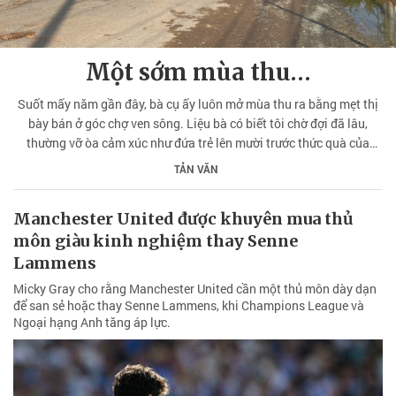
Một sớm mùa thu…
Suốt mấy năm gần đây, bà cụ ấy luôn mở mùa thu ra bằng mẹt thị
bày bán ở góc chợ ven sông. Liệu bà có biết tôi chờ đợi đã lâu,
thường vỡ òa cảm xúc như đứa trẻ lên mười trước thức quà của
mùa thu.
TẢN VĂN
Manchester United được khuyên mua thủ
môn giàu kinh nghiệm thay Senne
Lammens
Micky Gray cho rằng Manchester United cần một thủ môn dày dạn
để san sẻ hoặc thay Senne Lammens, khi Champions League và
Ngoại hạng Anh tăng áp lực.