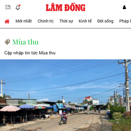
Mới nhất
Chính trị
Thời sự
Kinh tế
Đời sống
Pháp 
Mùa thu
Cập nhập tin tức Mùa thu