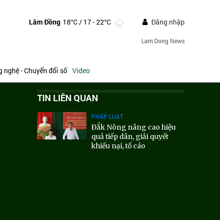
Lâm Đồng
18°C
/ 17 - 22°C
Đăng nhập
Lam Dong News
 nghệ - Chuyển đổi số
Video
TIN LIÊN QUAN
PHÁP LUẬT
Đắk Nông nâng cao hiệu
quả tiếp dân, giải quyết
khiếu nại, tố cáo