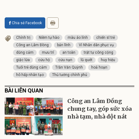
Chia sẻ Facebook
Chính trị
Niềm tự hào
màu áo lính
chiến sĩ trẻ
Công an Lâm Đồng
bản lĩnh
Vì Nhân dân phục vụ
dũng cảm
mưu trí
an toàn
trật tự công cộng
giặc lửa
cứu hộ
cứu nạn
lũ quét
huy hiệu
Tuổi trẻ dũng cảm
Trần Văn Quỳnh
hoả hoạn
hô hấp nhân tạo
Thủ tướng chính phủ
BÀI LIÊN QUAN
Công an Lâm Đồng
chung tay, góp sức xóa
nhà tạm, nhà dột nát