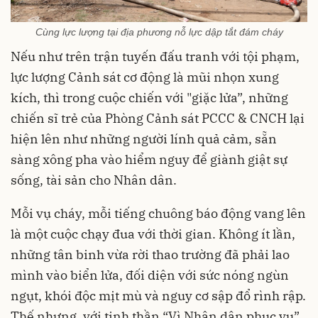
Cùng lực lượng tại địa phương nỗ lực dập tắt đám cháy
Nếu như trên trận tuyến đấu tranh với tội phạm,
lực lượng Cảnh sát cơ động là mũi nhọn xung
kích, thì trong cuộc chiến với "giặc lửa”, những
chiến sĩ trẻ của Phòng Cảnh sát PCCC & CNCH lại
hiện lên như những người lính quả cảm, sẵn
sàng xông pha vào hiểm nguy để giành giật sự
sống, tài sản cho Nhân dân.
Mỗi vụ cháy, mỗi tiếng chuông báo động vang lên
là một cuộc chạy đua với thời gian. Không ít lần,
những tân binh vừa rời thao trường đã phải lao
mình vào biển lửa, đối diện với sức nóng ngùn
ngụt, khói độc mịt mù và nguy cơ sập đổ rình rập.
Thế nhưng, với tinh thần “Vì Nhân dân phục vụ”,