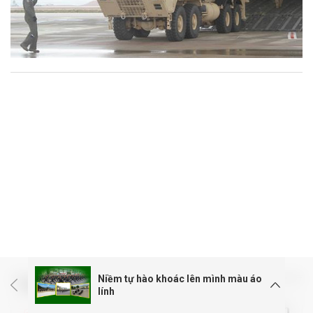
Niềm tự hào khoác lên mình màu áo
ĐỌC NHIỀU
lính
Quân khu 7 đối thoại với cán bộ, chiến