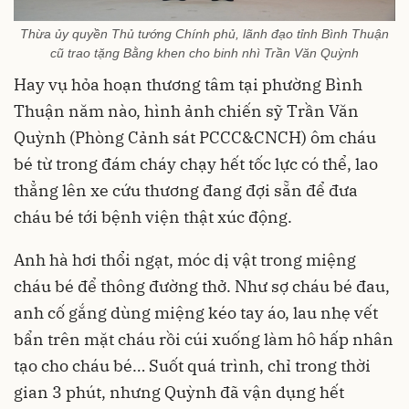
Thừa ủy quyền Thủ tướng Chính phủ, lãnh đạo tỉnh Bình Thuận
cũ trao tặng Bằng khen cho binh nhì Trần Văn Quỳnh
Hay vụ hỏa hoạn thương tâm tại phường Bình
Thuận năm nào, hình ảnh chiến sỹ Trần Văn
Quỳnh (Phòng Cảnh sát PCCC&CNCH) ôm cháu
bé từ trong đám cháy chạy hết tốc lực có thể, lao
thẳng lên xe cứu thương đang đợi sẵn để đưa
cháu bé tới bệnh viện thật xúc động.
Anh hà hơi thổi ngạt, móc dị vật trong miệng
cháu bé để thông đường thở. Như sợ cháu bé đau,
anh cố gắng dùng miệng kéo tay áo, lau nhẹ vết
bẩn trên mặt cháu rồi cúi xuống làm hô hấp nhân
tạo cho cháu bé… Suốt quá trình, chỉ trong thời
gian 3 phút, nhưng Quỳnh đã vận dụng hết