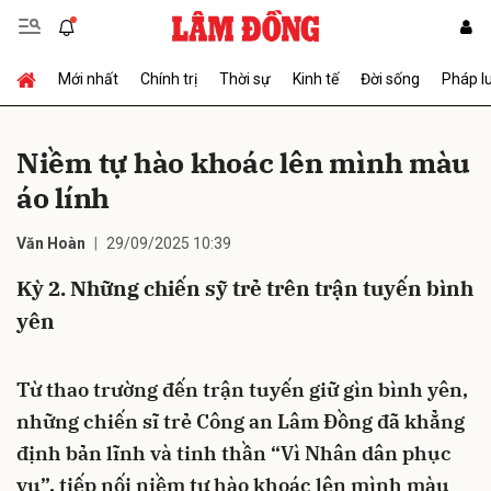
Mới nhất
Chính trị
Thời sự
Kinh tế
Đời sống
Pháp l
Gửi bình luận
Niềm tự hào khoác lên mình màu
áo lính
Văn Hoàn
29/09/2025 10:39
Kỳ 2. Những chiến sỹ trẻ trên trận tuyến bình
yên
Hủy
Gửi
Từ thao trường đến trận tuyến giữ gìn bình yên,
những chiến sĩ trẻ Công an Lâm Đồng đã khẳng
định bản lĩnh và tinh thần “Vì Nhân dân phục
vụ”, tiếp nối niềm tự hào khoác lên mình màu