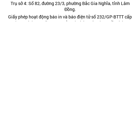
Trụ sở 4: Số 82, đường 23/3, phường Bắc Gia Nghĩa, tỉnh Lâm
Đồng.
Giấy phép hoạt động báo in và báo điện tử số 232/GP-BTTT cấp
ngày 29 tháng 8 năm 2024 của Bộ Thông tin và Truyền thông.
Điện thoại: (0263) 3822473; (0263) 3810443 - Fax: (0263)
3827608.
Hotline: 0977885454
Kết nối chúng tôi tại:
Chính trị
Thời sự
Kinh tế
Đời sống
Pháp luật
Quốc phòng - An ninh
Văn hóa - Giải trí
Du lịch
Chính sách
Công nghệ - Chuyển đổi số
Video