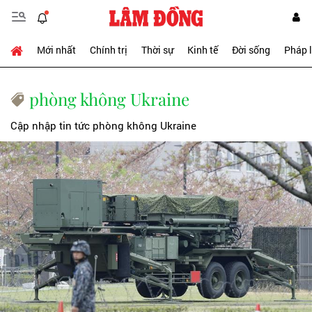
Mới nhất
Chính trị
Thời sự
Kinh tế
Đời sống
Pháp 
phòng không Ukraine
Cập nhập tin tức phòng không Ukraine