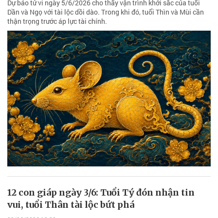
Dự báo tử vi ngày 5/6/2026 cho thấy vận trình khởi sắc của tuổi
Dần và Ngọ với tài lộc dồi dào. Trong khi đó, tuổi Thìn và Mùi cần
thận trọng trước áp lực tài chính.
12 con giáp ngày 3/6: Tuổi Tý đón nhận tin
vui, tuổi Thân tài lộc bứt phá