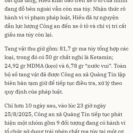
bắt quả tang, Hiếu khai báo trên xe ô tô của mình
đang đỗ bên ngoài vẫn còn ma túy. Nhận thức rõ
hành vi vi phạm pháp luật, Hiếu đã tự nguyện
dẫn lực lượng Công an đến xe ô tô và chỉ vị trí cất
giấu ma túy còn lại.
Tang vật thu giữ gồm: 81,7 gr ma túy tổng hợp các
loại, trong đó có 50 gr chất nghi là Ketamin;
24,92 gr MDMA (kẹo) và 6,78 gr “nước vui”. Toàn
bộ số tang vật đã được Công an xã Quảng Tín lập
biên bản tạm giữ để tiếp tục điều tra, xử lý theo
quy định của pháp luật.
Chỉ hơn 10 ngày sau, vào lúc 23 giờ ngày
25/8/2025, Công an xã Quảng Tín tiếp tục phát
hiện một nhóm gồm 9 đối tượng đang có hành vi
tổ chức sử dụng trái phép chất ma túy tại một cơ