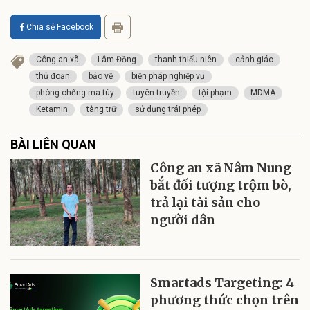
Chia sẻ Facebook
Công an xã
Lâm Đồng
thanh thiếu niên
cảnh giác
thủ đoạn
bảo vệ
biện pháp nghiệp vụ
phòng chống ma túy
tuyên truyền
tội phạm
MDMA
Ketamin
tàng trữ
sử dụng trái phép
BÀI LIÊN QUAN
Công an xã Nâm Nung
bắt đối tượng trộm bò,
trả lại tài sản cho
người dân
Smartads Targeting: 4
phương thức chọn trên