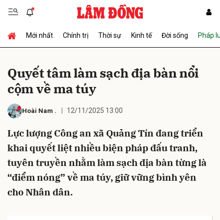
Mới nhất
Chính trị
Thời sự
Kinh tế
Đời sống
Pháp l
Gửi bình luận
Quyết tâm làm sạch địa bàn nổi
cộm về ma túy
12/11/2025 13:00
Hoài Nam
.
Lực lượng Công an xã Quảng Tín đang triển
khai quyết liệt nhiều biện pháp đấu tranh,
Hủy
Gửi
tuyên truyền nhằm làm sạch địa bàn từng là
“điểm nóng” về ma túy, giữ vững bình yên
cho Nhân dân.