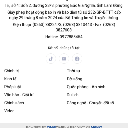
Trụ sở 4: Số 82, đường 23/3, phường Bắc Gia Nghĩa, tỉnh Lâm Đồng.
Giấy phép hoạt động báo in và báo điện tử số 232/GP-BTTT cấp
ngày 29 tháng 8 năm 2024 của Bộ Thông tin và Truyền thông.
Điện thoại: (0263) 3822473; (0263) 3810443 - Fax: (0263)
3827608.
Hotline: 0977885454
Kết nối chúng tôi tại:
Chính trị
Thời sự
Kinh tế
Đời sống
Pháp luật
Quốc phòng - An ninh
Văn hóa - Giải trí
Du lịch
Chính sách
Công nghệ - Chuyển đổi số
Video
POWERED BY
ONE
CMS
- A PRODUCT OF
NEKO