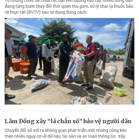
Từ những chiếc bể chứa rác đặt ven đường vào rẫy, nhiều nông dân
đang từng bước thay đổi thói quen thu gom, xử lý chai lọ thuốc bảo
vệ thực vật (BVTV) sau sử dụng đúng cách.
Lâm Đồng xây “lá chắn số” bảo vệ người dân
Chuyển đổi số mở ra không gian phát triển mới nhưng cũng kéo
theo nhiều nguy cơ về dữ liệu, tài sản và an toàn thông tin. Xây