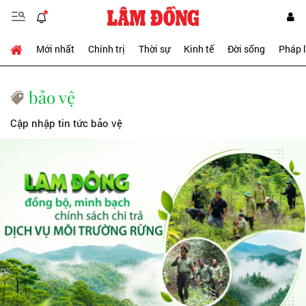
Mới nhất
Chính trị
Thời sự
Kinh tế
Đời sống
Pháp 
bảo vệ
Cập nhập tin tức bảo vệ