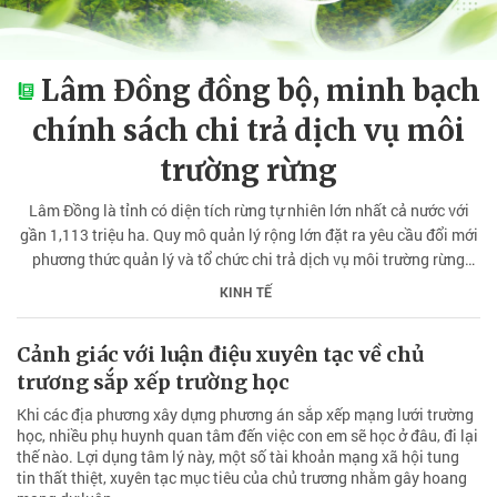
Lâm Đồng đồng bộ, minh bạch
chính sách chi trả dịch vụ môi
trường rừng
Lâm Đồng là tỉnh có diện tích rừng tự nhiên lớn nhất cả nước với
gần 1,113 triệu ha. Quy mô quản lý rộng lớn đặt ra yêu cầu đổi mới
phương thức quản lý và tổ chức chi trả dịch vụ môi trường rừng
(DVMTR) theo hướng thống nhất, công khai, minh bạch.
KINH TẾ
Cảnh giác với luận điệu xuyên tạc về chủ
trương sắp xếp trường học
Khi các địa phương xây dựng phương án sắp xếp mạng lưới trường
học, nhiều phụ huynh quan tâm đến việc con em sẽ học ở đâu, đi lại
thế nào. Lợi dụng tâm lý này, một số tài khoản mạng xã hội tung
tin thất thiệt, xuyên tạc mục tiêu của chủ trương nhằm gây hoang