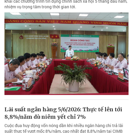
khai các chương trình tín dụng chính sách xã hội 5 tháng đầu năm,
nhiệm vụ trọng tâm trong thời gian tới.
Lãi suất ngân hàng 5/6/2026: Thực tế lên tới
8,8%/năm dù niêm yết chỉ 7%
Cuộc đua huy động vốn nóng dần khi nhiều ngân hàng chi trả lãi
suất thực tế vượt mốc 8%/năm, cao nhất đạt 8,8%/năm tại CIMB