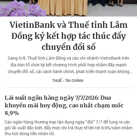
VietinBank và Thuế tỉnh Lâm
Đồng ký kết hợp tác thúc đẩy
chuyển đổi số
Sáng 6/8, Thuế tỉnh Lâm Đồng và các chi nhánh VietinBank trên
địa bàn tổ chức ký kết chương trình phối hợp nhằm đẩy mạnh
chuyển đổi số, cải cách hành chính, phát triển thanh toán không
dùng tiền mặt và nâng cao chất lượng phục vụ người dân, doanh
THUẾ - TÀI CHÍNH
nghiệp.
Lãi suất ngân hàng ngày 7/7/2026: Đua
khuyến mãi huy động, cao nhất chạm mốc
8,9%
Các ngân hàng thương mại tận dụng ngày "đôi" 7/7 để tung ra các
gói lãi suất đặc biệt, đẩy mức chi trả thực tế lên tới 8,9%/năm nhằm
thu hút dòng tiền nhàn rỗi.