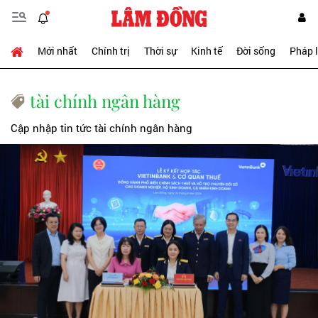
Mới nhất
Chính trị
Thời sự
Kinh tế
Đời sống
Pháp 
tài chính ngân hàng
Cập nhập tin tức tài chính ngân hàng