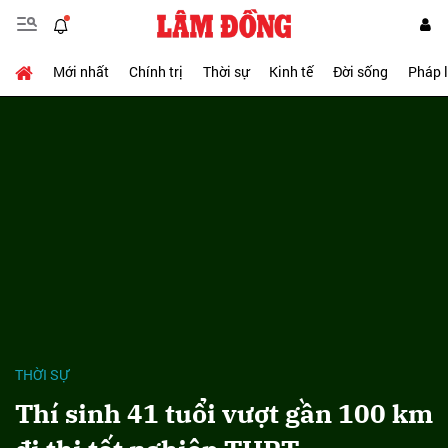
Mới nhất
Chính trị
Thời sự
Kinh tế
Đời sống
Pháp 
THỜI SỰ
Thí sinh 41 tuổi vượt gần 100 km