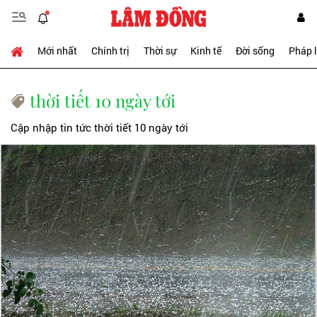
Mới nhất
Chính trị
Thời sự
Kinh tế
Đời sống
Pháp 
thời tiết 10 ngày tới
Cập nhập tin tức thời tiết 10 ngày tới