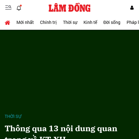
Mới nhất
Chính trị
Thời sự
Kinh tế
Đời sống
Pháp 
THỜI SỰ
Thông qua 13 nội dung quan