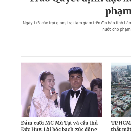
phạm
Ngày 1/6, các trại giam, trại tạm giam trên địa bàn tỉnh L
nước cho phạm
Đám cưới MC Mù Tạt và cầu thủ
TP.HCM 
Đức Huy: Lời bộc bạch xúc động
thắt mặt