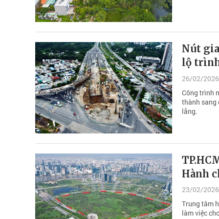
Nút gia
lộ trìn
26/02/2026
Công trình 
thành sang 
lắng.
TP.HCM
Hành c
23/02/2026
Trung tâm h
làm việc ch