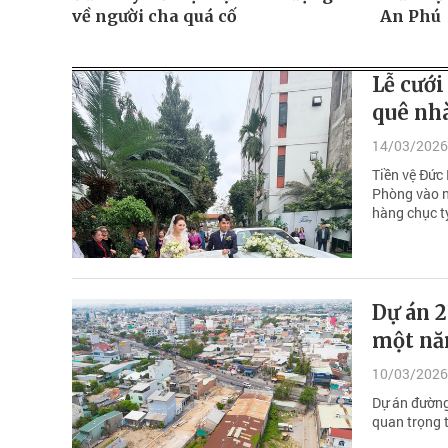
về người cha quá cố
An Phú
Lễ cướ
quê nh
14/03/2026
Tiền vệ Đức
Phòng vào ng
hàng chục t
Dự án 2
một nă
10/03/2026
Dự án đường
quan trọng t