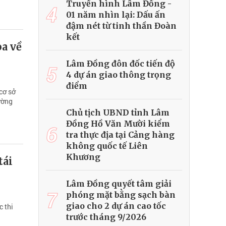
Truyền hình Lâm Đồng -
4
01 năm nhìn lại: Dấu ấn
đậm nét từ tinh thần Đoàn
kết
oa về
Lâm Đồng đôn đốc tiến độ
5
4 dự án giao thông trọng
điểm
cơ sở
ường
Chủ tịch UBND tỉnh Lâm
Đồng Hồ Văn Mười kiểm
6
tra thực địa tại Cảng hàng
không quốc tế Liên
Khương
tái
Lâm Đồng quyết tâm giải
7
phóng mặt bằng sạch bàn
giao cho 2 dự án cao tốc
c thi
trước tháng 9/2026