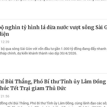
bộ nghìn tỷ hình lá dừa nước vượt sông Sài 
diện
 12:39
i bộ qua sông Sài Gòn với vốn đầu tư gần 1.000 tỷ đồng đang đẩy nhanh 
 tháp chính, dự kiến khánh thành vào dịp 30/4/2026.
hí Bùi Thắng, Phó Bí thư Tỉnh ủy Lâm Đồng
chúc Tết Trại giam Thủ Đức
 21:56
 đồng chí Bùi Thắng, Phó Bí thư Tỉnh ủy Lâm Đồng, cùng lãnh đạo các sở,