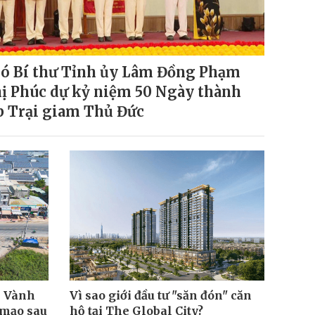
ó Bí thư Tỉnh ủy Lâm Đồng Phạm
ị Phúc dự kỷ niệm 50 Ngày thành
p Trại giam Thủ Đức
i Vành
Vì sao giới đầu tư "săn đón" căn
n mạo sau
hộ tại The Global City?