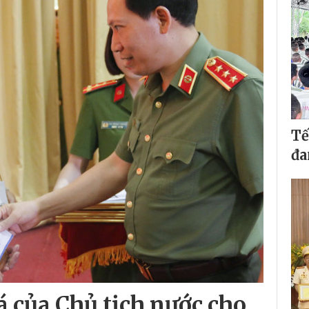
Tế
đa
á của Chủ tịch nước cho