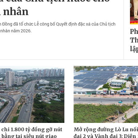
 nhân
âm Đồng đã tổ chức Lễ công bố Quyết định đặc xá của Chủ tịch
 nhân năm 2026.
Ph
Th
lậ
chi 1.800 tỷ đồng gỡ nút
Mở rộng đường Lò Lu nố
 bằng tại siêu nút giao
đai 2 và Vành đai 3: Diệ