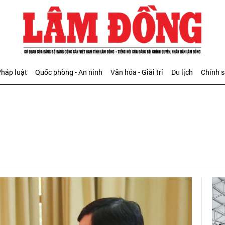
háp luật
Quốc phòng - An ninh
Văn hóa - Giải trí
Du lịch
Chính 