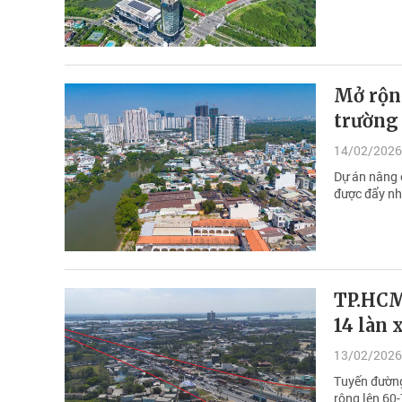
Mở rộn
trường 
14/02/2026
Dự án nâng 
được đẩy nha
TP.HCM
14 làn 
13/02/2026
Tuyến đường
rộng lên 60-