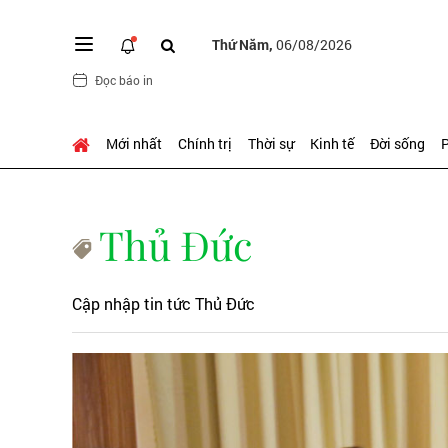
Thứ Năm,
06/08/2026
Đọc báo in
Mới nhất
Chính trị
Thời sự
Kinh tế
Đời sống
P
Thủ Đức
Cập nhập tin tức Thủ Đức