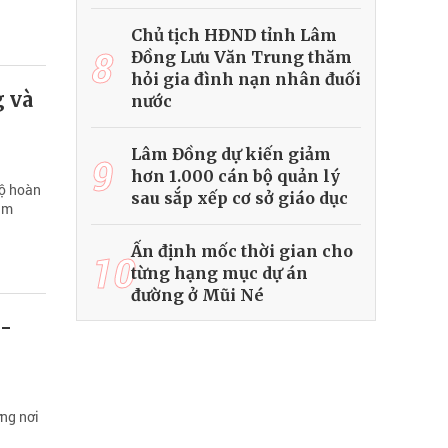
Chủ tịch HĐND tỉnh Lâm
8
Đồng Lưu Văn Trung thăm
hỏi gia đình nạn nhân đuối
g và
nước
Lâm Đồng dự kiến giảm
9
hơn 1.000 cán bộ quản lý
độ hoàn
sau sắp xếp cơ sở giáo dục
rầm
Ấn định mốc thời gian cho
10
từng hạng mục dự án
đường ở Mũi Né
 -
ng nơi