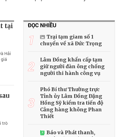
ĐỌC NHIỀU
 tại
1
Trại tạm giam số 1
chuyển về xã Đức Trọng
và Hải
 giá
Lâm Đồng khẩn cấp tạm
2
giữ người đàn ông chống
người thi hành công vụ
Phó Bí thư Thường trực
 sau
Tỉnh ủy Lâm Đồng Đặng
3
Hồng Sỹ kiểm tra tiến độ
Cảng hàng không Phan
Thiết
 trò
Báo và Phát thanh,