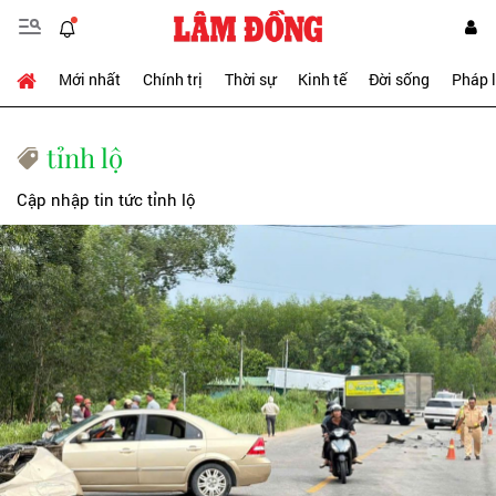
Mới nhất
Chính trị
Thời sự
Kinh tế
Đời sống
Pháp 
tỉnh lộ
Cập nhập tin tức tỉnh lộ