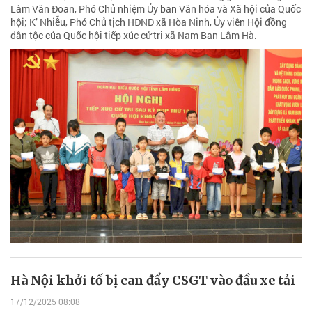
Lâm Văn Đoan, Phó Chủ nhiệm Ủy ban Văn hóa và Xã hội của Quốc
hội; K’ Nhiễu, Phó Chủ tịch HĐND xã Hòa Ninh, Ủy viên Hội đồng
dân tộc của Quốc hội tiếp xúc cử tri xã Nam Ban Lâm Hà.
Hà Nội khởi tố bị can đẩy CSGT vào đầu xe tải
17/12/2025 08:08