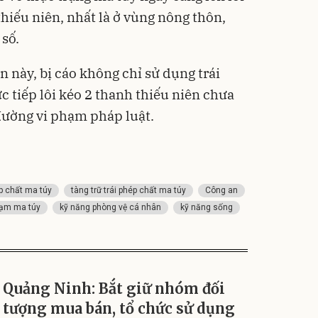
255
hiếu niên, nhất là ở vùng nông thôn,
Deal 
 số.
Olay
Unm
Vali
Nhôm
n này, bị cáo không chỉ sử dụng trái
20/2
1.000
 tiếp lôi kéo 2 thanh thiếu niên chưa
825
Flash
đường vi phạm pháp luật.
p chất ma túy
tàng trữ trái phép chất ma túy
Công an
hạm ma túy
kỹ năng phòng vệ cá nhân
kỹ năng sống
Quảng Ninh: Bắt giữ nhóm đối
tượng mua bán, tổ chức sử dụng