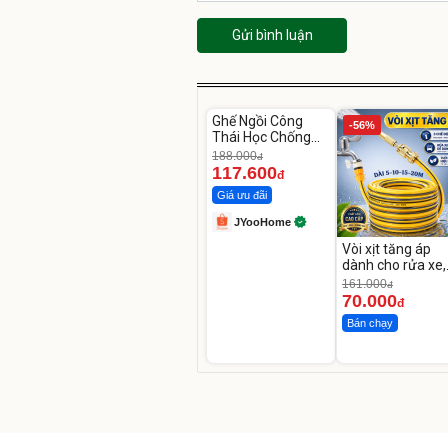
Gửi bình luận
Unmute
Ghế Ngồi Công
-37%
-56%
Thái Học Chống
Mỏi Lưng
188.000
đ
117.600
đ
Giá ưu đãi
JYooHome
Vòi xịt tăng áp
dành cho rửa xe,
tưới cây
161.000
đ
70.000
đ
Bán chạy