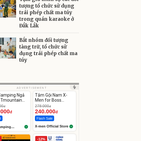
tượng tổ chức sử dụng
trái phép chất ma túy
trong quán karaoke ở
Đắk Lắk
Bắt nhóm đối tượng
tàng trữ, tổ chức sử
dụng trái phép chất ma
túy
ute
Unmute
ADVERTISEMENT
Camping Ngả
Tắm Gội Nam X-
-13%
 Tmountain
Men for Boss
Gọn
Intense 850g/
00
278.000
đ
đ
Legend 830g
.000
240.000
đ
đ
t
Flash Sale
X-men Official Store
amping
ore99
-12%