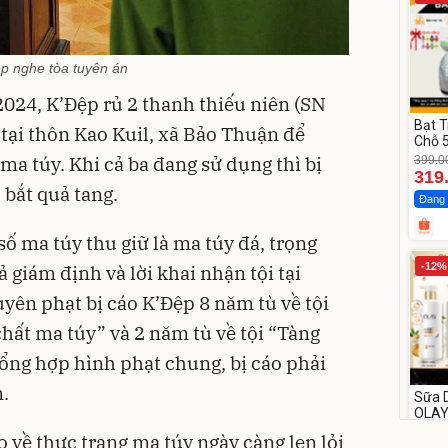
p nghe tòa tuyên án
2024, K’Đệp rủ 2 thanh thiếu niên (SN
Bạt 
 tại thôn Kao Kuil, xã Bảo Thuận để
Chỗ 5
Bán 
ma túy. Khi cả ba đang sử dụng thì bị
399.0
319
 bắt quả tang.
Đang 
số ma túy thu giữ là ma túy đá, trọng
-12%
 giám định và lời khai nhận tội tại
uyên phạt bị cáo K’Đệp 8 năm tù về tội
hất ma túy” và 2 năm tù về tội “Tàng
Tổng hợp hình phạt chung, bị cáo phải
.
Sữa 
OLAY
Hoa 
290.0
 về thực trạng ma túy ngày càng len lỏi
Chuy