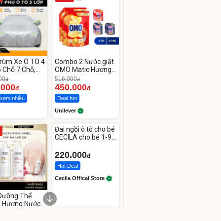
Trùm Xe Ô TÔ 4
Combo 2 Nước giặt
 Chỗ 7 Chỗ,
OMO Matic Hương
Tải
Nước Hoa Comfort
00
516.000
đ
đ
4.1KG
.000
450.000
đ
đ
xem nhiều
Deal hot
Unilever
Unmute
Đai ngồi ô tô cho bé
CECILA cho bé 1-9
tuổi
220.000
đ
Hot Deal
Cecila Offical Store
Dưỡng Thể
 Hương Nước
Dưỡng Ẩm
00
đ
ên Sâu