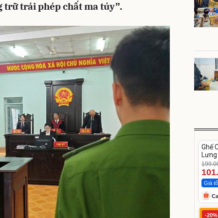
trữ trái phép chất ma túy”.
Unm
Ghế 
-49%
Lưng
Gấp 
199.0
101
Giá tố
C
St
-20%