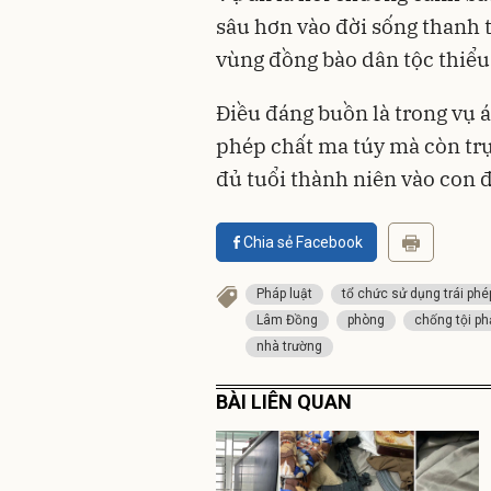
sâu hơn vào đời sống thanh t
vùng đồng bào dân tộc thiểu
Điều đáng buồn là trong vụ á
phép chất ma túy mà còn trực
đủ tuổi thành niên vào con 
Chia sẻ Facebook
Pháp luật
tổ chức sử dụng trái phé
Lâm Đồng
phòng
chống tội p
nhà trường
BÀI LIÊN QUAN