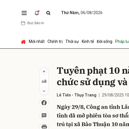
Thứ Năm,
06/08/2026
Đọc báo in
Gửi 
Mới nhất
Chính trị
Thời sự
Kinh tế
Đời sống
Pháp lu
Tuyên phạt 10 n
chức sử dụng và
Lê Tiến - Thụy Trang
29/08/2025 10
Ngày 29/8, Công an tỉnh L
tỉnh đã mở phiên tòa sơ thẩ
trú tại xã Bảo Thuận 10 năm