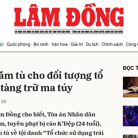
bình luận
ật
Quốc phòng - An ninh
Văn hóa - Giải trí
Du lịch
Chính sách
Công 
ĐỌC T
ăm tù cho đối tượng tổ
 tàng trữ ma túy
:50
Hủy
G
âm Đồng cho biết, Tòa án Nhân dân
m, tuyên phạt bị cáo K’Đệp (24 tuổi),
 tù về tội danh “Tổ chức sử dụng trái