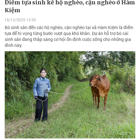
Điểm tựa sinh kế hộ nghèo, cận nghèo ở Hàm
Kiệm
16/12/2025 13:30
Bò sinh sản đến các hộ nghèo, cận nghèo tại xã Hàm Kiệm là điểm
tựa để hi vọng từng bước vượt qua khó khăn. Dự án hỗ trợ bò cái
sinh sản đang thắp sáng cơ hội ổn định cuộc sống cho những gia
đình này.