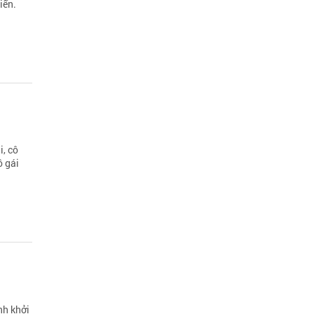
iển.
, cô
ô gái
nh khởi