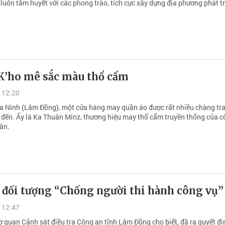
luôn tâm huyết với các phong trào, tích cực xây dựng địa phương phát tr
 K’ho mê sắc màu thổ cẩm
 12:20
a Ninh (Lâm Đồng), một cửa hàng may quần áo được rất nhiều chàng trai
m đến. Ấy là Ka Thuân Minz, thương hiệu may thổ cẩm truyền thống của c
ân.
 đối tượng “Chống người thi hành công vụ”
 12:47
ơ quan Cảnh sát điều tra Công an tỉnh Lâm Đồng cho biết, đã ra quyết đị