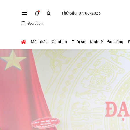
Thứ Sáu,
07/08/2026
Đọc báo in
Mới nhất
Chính trị
Thời sự
Kinh tế
Đời sống
P