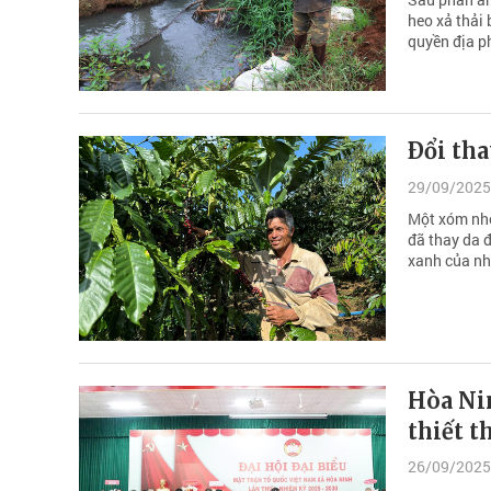
heo xả thải 
quyền địa p
Ðổi th
29/09/2025
Một xóm nhỏ
đã thay da 
xanh của nh
Hòa Nin
thiết t
26/09/2025