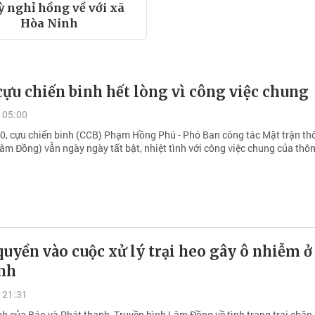
ỳ nghỉ hồng về với xã
Hòa Ninh
ựu chiến binh hết lòng vì công việc chung
 05:00
80, cựu chiến binh (CCB) Phạm Hồng Phú - Phó Ban công tác Mặt trận thô
âm Đồng) vẫn ngày ngày tất bật, nhiệt tình với công việc chung của thô
uyền vào cuộc xử lý trại heo gây ô nhiễm ở
nh
 21:31
h của Báo và Phát thanh, Truyền hình Lâm Đồng về tình trạng trại chăn