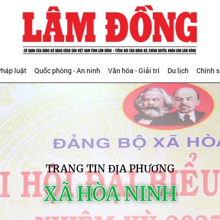
háp luật
Quốc phòng - An ninh
Văn hóa - Giải trí
Du lịch
Chính 
TRANG TIN ĐỊA PHƯƠNG
XÃ HÒA NINH