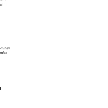
 chính
hôm nay
, màu
h