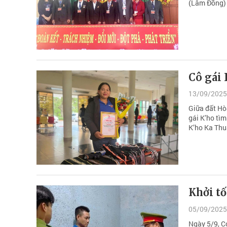
(Lâm Đồng) 
Cô gái
13/09/2025
Giữa đất Hò
gái K’ho tì
K’ho Ka Thu
Khởi tố
05/09/2025
Ngày 5/9, C