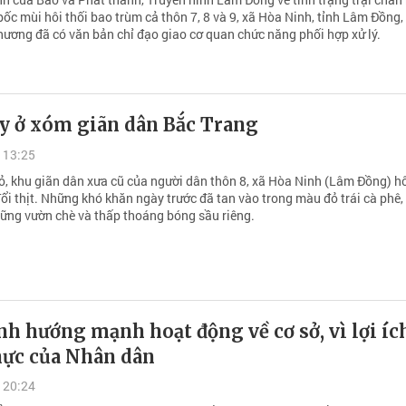
bốc mùi hôi thối bao trùm cả thôn 7, 8 và 9, xã Hòa Ninh, tỉnh Lâm Đồng,
hương đã có văn bản chỉ đạo giao cơ quan chức năng phối hợp xử lý.
ay ở xóm giãn dân Bắc Trang
 13:25
, khu giãn dân xưa cũ của người dân thôn 8, xã Hòa Ninh (Lâm Đồng) 
đổi thịt. Những khó khăn ngày trước đã tan vào trong màu đỏ trái cà phê
ững vườn chè và thấp thoáng bóng sầu riêng.
h hướng mạnh hoạt động về cơ sở, vì lợi íc
hực của Nhân dân
 20:24