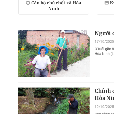
Cán bộ chủ chốt xã Hòa
K
Ninh
Người c
17/10/2025
Ở tuổi gần 
Hòa Ninh (L
Chính q
Hòa Ni
12/10/2025
Sau phản án