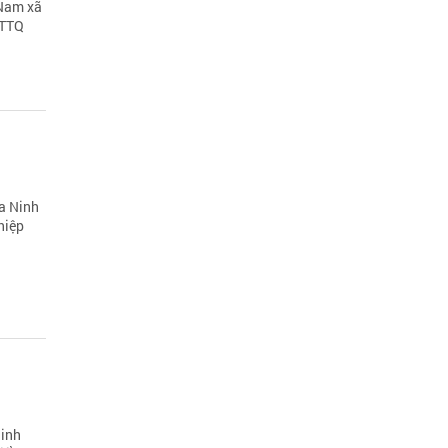
 Nam xã
MTTQ
òa Ninh
hiệp
Ninh