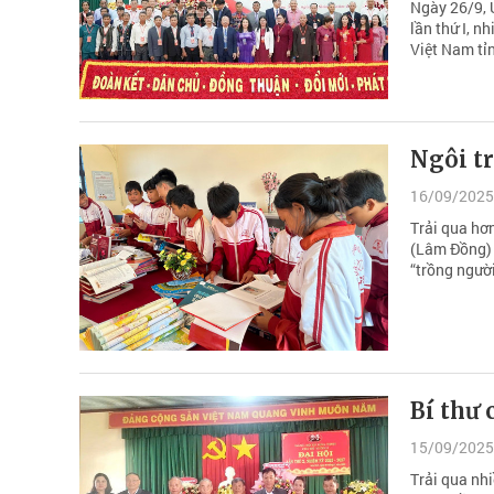
Ngày 26/9, 
lần thứ I, 
Việt Nam tỉn
Ngôi tr
16/09/2025
Trải qua hơ
(Lâm Đồng) 
“trồng người
Bí thư 
15/09/2025
Trải qua nhi