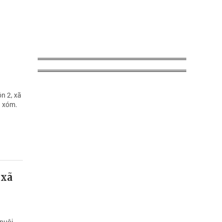
n 2, xã
n xóm.
 xã
 nuôi