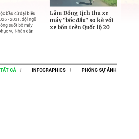
Lâm Đồng tịch thu xe
ộc bầu cử đại biểu
26 - 2031, đội ngũ
máy “bốc đầu” so kè với
hông suốt bộ máy
xe bồn trên Quốc lộ 20
 phục vụ Nhân dân
TẤT CẢ
INFOGRAPHICS
PHÓNG SỰ ẢNH