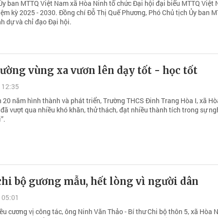
Ủy ban MTTQ Việt Nam xã Hòa Ninh tổ chức Đại hội đại biểu MTTQ Việt
nhiệm kỳ 2025 - 2030. Đồng chí Đỗ Thị Quế Phương, Phó Chủ tịch Ủy ban 
h dự và chỉ đạo Đại hội.
ường vùng xa vươn lên dạy tốt - học tốt
 12:35
n 20 năm hình thành và phát triển, Trường THCS Đinh Trang Hòa I, xã H
đã vượt qua nhiều khó khăn, thử thách, đạt nhiều thành tích trong sự ng
”.
chi bộ gương mẫu, hết lòng vì người dân
 05:01
ều cương vị công tác, ông Ninh Văn Thảo - Bí thư Chi bộ thôn 5, xã Hòa 