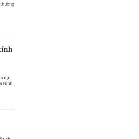
, thường
tính
đã dự
a Ninh.