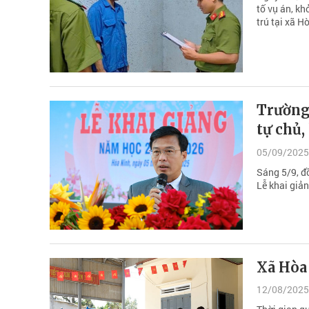
tố vụ án, k
trú tại xã H
Trường
tự chủ,
05/09/2025
Sáng 5/9, đ
Lễ khai giả
Xã Hòa 
12/08/2025