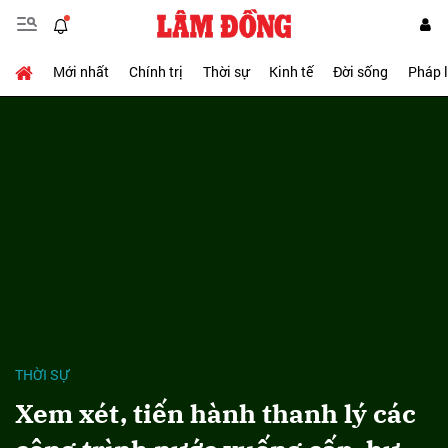
Mới nhất
Chính trị
Thời sự
Kinh tế
Đời sống
Pháp 
THỜI SỰ
Xem xét, tiến hành thanh lý các