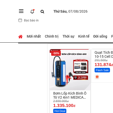
Thứ Sáu,
07/08/2026
Đọc báo in
Mới nhất
Chính trị
Thời sự
Kinh tế
Đời sống
P
Unmute
Quạt Tích Đ
-50%
-54%
10-15 Cell 
Tục 4-8H
291.500
đ
131.874
đ
Flash Sale
Bơm Lốp Kích Bình Ô
Tô V2 4in1 MEDICAR
– 12.000mAh
2.690.000
đ
1.335.100
đ
Hot Deal