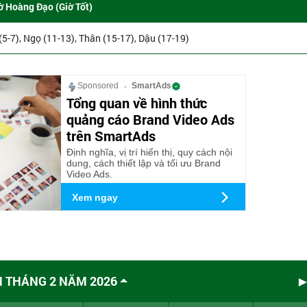
ờ Hoàng Đạo (Giờ Tốt)
 (5-7), Ngọ (11-13), Thân (15-17), Dậu (17-19)
Sponsored
SmartAds
Tổng quan về hình thức
quảng cáo Brand Video Ads
trên SmartAds
Định nghĩa, vị trí hiển thị, quy cách nội
dung, cách thiết lập và tối ưu Brand
Video Ads.
Xem ngay
M THÁNG 2 NĂM 2026