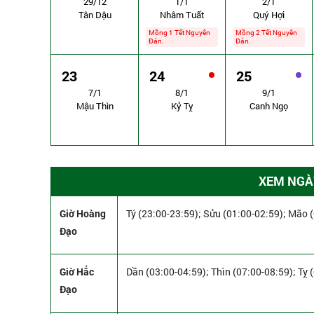
29/12
1/1
2/1
Tân Dậu
Nhâm Tuất
Quý Hợi
Mồng 1 Tết Nguyên
Mồng 2 Tết Nguyên
Đán.
Đán.
23
24
25
7/1
8/1
9/1
Mậu Thìn
Kỷ Tỵ
Canh Ngọ
XEM NGÀY
Giờ Hoàng
Tý (23:00-23:59); Sửu (01:00-02:59); Mão 
Đạo
Giờ Hắc
Dần (03:00-04:59); Thìn (07:00-08:59); Tỵ 
Đạo