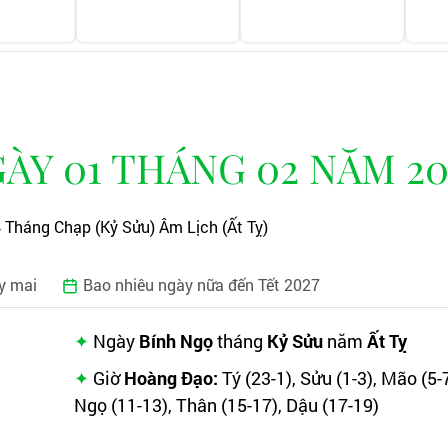
ÀY 01 THÁNG 02 NĂM 20
 Tháng Chạp (Kỷ Sửu) Âm Lịch (Ất Tỵ)
y mai
Bao nhiêu ngày nữa đến Tết 2027
Ngày
Bính Ngọ
tháng
Kỷ Sửu
năm
Ất Tỵ
Giờ
Hoàng Đạo:
Tý (23-1), Sửu (1-3), Mão (5-7
Ngọ (11-13), Thân (15-17), Dậu (17-19)