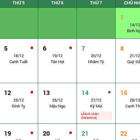
THỨ 5
THỨ 6
THỨ 7
CHỦ N
1
14/12
Bính N
5
6
7
8
18/12
19/12
20/12
21/12
Canh Tuất
Tân Hợi
Nhâm Tý
Quý S
12
13
14
15
25/12
26/12
27/12
28/12
Đinh Tỵ
Mậu Ngọ
Kỷ Mùi
Canh T
Lễ tình nhân
(Valentine).
19
20
21
22