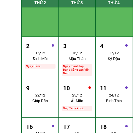
THỨ 2
THỨ 3
THỨ 4
2
3
4
15/12
16/12
17/12
Đinh Mùi
Mậu Thân
Kỷ Dậu
Ngày Rằm.
Ngày thành lập
Đảng Cộng sản Việt
Nam.
9
10
11
22/12
23/12
24/12
Giáp Dần
Ất Mão
Bính Thìn
Ông Táo về trời.
16
17
18