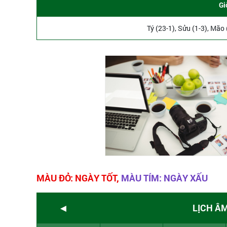
Gi
Tý (23-1), Sửu (1-3), Mão
MÀU ĐỎ: NGÀY TỐT,
MÀU TÍM: NGÀY XẤU
◄
LỊCH Â