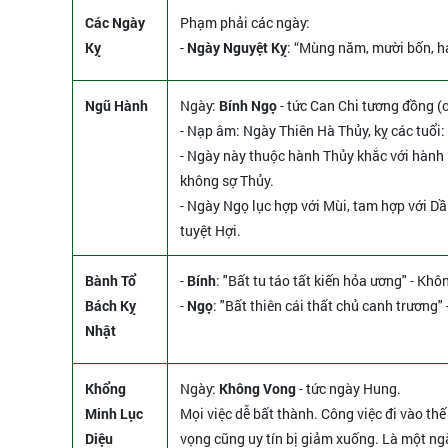
Các Ngày
Phạm phải các ngày:
Kỵ
-
Ngày Nguyệt Kỵ
: “Mùng năm, mười bốn, hai 
Ngũ Hành
Ngày:
Bính Ngọ
- tức Can Chi tương đồng (
- Nạp âm: Ngày Thiên Hà Thủy, kỵ các tuổi:
- Ngày này thuộc hành Thủy khắc với hành 
không sợ Thủy.
- Ngày Ngọ lục hợp với Mùi, tam hợp với Dầ
tuyệt Hợi.
Bành Tổ
-
Bính
: "Bất tu táo tất kiến hỏa ương" - Khô
Bách Kỵ
-
Ngọ
: "Bất thiên cái thất chủ canh trương" 
Nhật
Khổng
Ngày:
Không Vong
- tức ngày Hung.
Minh Lục
Mọi việc dễ bất thành. Công việc đi vào thế b
Diệu
vọng cũng uy tín bị giảm xuống. Là một ng