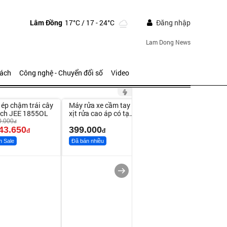
Lâm Đồng
17°C
/ 17 - 24°C
Đăng nhập
Lam Dong News
sách
Công nghệ - Chuyển đổi số
Video
ute
Unmute
ép chậm trái cây
Máy rửa xe cầm tay
ich JEE 1855OL
xịt rửa cao áp có tạo
bọt tuyết
0.000
đ
43.650
399.000
đ
đ
h Sale
Đã bán nhiều
Bạt phủ xe ô tô cao
cấp, tráng nhôm 03
lớp
392.000
đ
325.000
đ
Đã bán nhiều