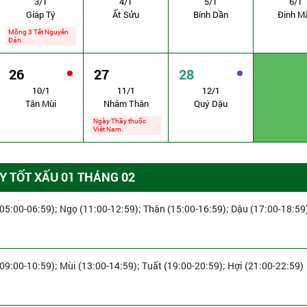
3/1
4/1
5/1
6/1
Giáp Tý
Ất Sửu
Bính Dần
Đinh M
Mồng 3 Tết Nguyên
Đán.
26
27
28
10/1
11/1
12/1
Tân Mùi
Nhâm Thân
Quý Dậu
Ngày Thầy thuốc
Việt Nam.
 TỐT XẤU 01 THÁNG 02
(05:00-06:59); Ngọ (11:00-12:59); Thân (15:00-16:59); Dậu (17:00-18:59
(09:00-10:59); Mùi (13:00-14:59); Tuất (19:00-20:59); Hợi (21:00-22:59)