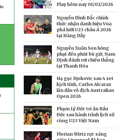
Play hôm nay 01/02/2026
ão
Nguyễn Đình Bắc chính
thức nhận danh hiệu Vua
phá lưới U23 châu Á 2026
tại Hàng Đẫy
Nguyễn Xuân Son hỏng
phạt đền phút bù giờ, Nam
Định đánh rơi chiến thắng
tại Thanh Hóa
Hạ gục Djokovic sau 4 set
kịch tính, Carlos Alcaraz
lần đầu vô địch Australian
)
Open 2026
Phạm Lý Đức tri ân Bầu
Đức sau hành trình lịch sử
cùng U23 Việt Nam
Florian Wirtz rực sáng