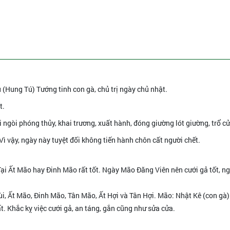
(Hung Tú) Tướng tinh con gà, chủ trị ngày chủ nhật.
t.
ai ngòi phóng thủy, khai trương, xuất hành, đóng giường lót giường, trổ c
Vì vậy, ngày này tuyệt đối không tiến hành chôn cất người chết.
 Tại Ất Mão hay Đinh Mão rất tốt. Ngày Mão Đăng Viên nên cưới gả tốt, n
Mùi, Ất Mão, Đinh Mão, Tân Mão, Ất Hợi và Tân Hợi. Mão: Nhật Kê (con gà)
ất. Khắc kỵ việc cưới gả, an táng, gắn cũng như sửa cửa.