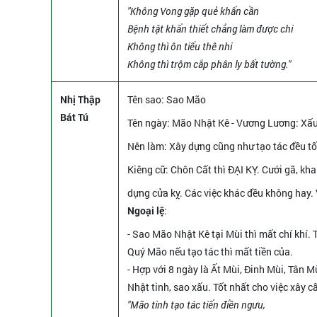
"Không Vong gặp quẻ khẩn cần
Bệnh tật khẩn thiết chẳng làm được chi
Không thì ôn tiểu thê nhi
Không thì trộm cắp phân ly bất tường."
Nhị Thập
Tên sao
: Sao Mão
Bát Tú
Tên ngày
: Mão Nhật Kê - Vương Lương: Xấu 
Nên làm
: Xây dựng cũng như tạo tác đều tố
Kiêng cữ
: Chôn Cất thì ĐẠI KỴ. Cưới gã, kh
dựng cửa kỵ. Các việc khác đều không hay. 
Ngoại lệ
:
- Sao Mão Nhật Kê tại Mùi thì mất chí khí.
Quý Mão nếu tạo tác thì mất tiền của.
- Hợp với 8 ngày là Ất Mùi, Đinh Mùi, Tân 
Nhật tinh, sao xấu. Tốt nhất cho việc xây c
"Mão tinh tạo tác tiến điền ngưu,