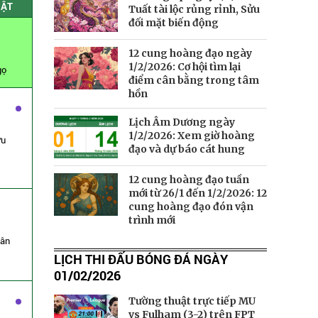
HẬT
Tuất tài lộc rủng rỉnh, Sửu
đối mặt biến động
12 cung hoàng đạo ngày
1/2/2026: Cơ hội tìm lại
gọ
điểm cân bằng trong tâm
hồn
Lịch Âm Dương ngày
1/2/2026: Xem giờ hoàng
ửu
đạo và dự báo cát hung
12 cung hoàng đạo tuần
mới từ 26/1 đến 1/2/2026: 12
cung hoàng đạo đón vận
trình mới
hân
LỊCH THI ĐẤU BÓNG ĐÁ NGÀY
01/02/2026
Tường thuật trực tiếp MU
vs Fulham (3-2) trên FPT