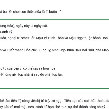
ba - Đi chơi còn thiệt, nữa là đi buôn ...”
cùng Hỏa), ngày này là ngày cát.
 Canh Tý.
Hỏa, ngoại trừ các tuổi: Mậu Tý, Bính Thân và Mậu Ngọ thuộc hành Hỏa
n và Tuất thành Hỏa cục. Xung Tý, hình Ngọ, hình Dậu, hại Sửu, phá Mão
ng tu sửa bếp vì có thể sảy ra hỏa hoạn.
- Không nên lợp nhà vì sau đó phải lợp lại.
ế tắc, tiến độ công việc bị trì trệ, trở ngại. Tiền bạc của cải thất thoát, 
ày xấu về mọi mặt, nên tránh để hạn chế mưu sự khó thành công như ý.