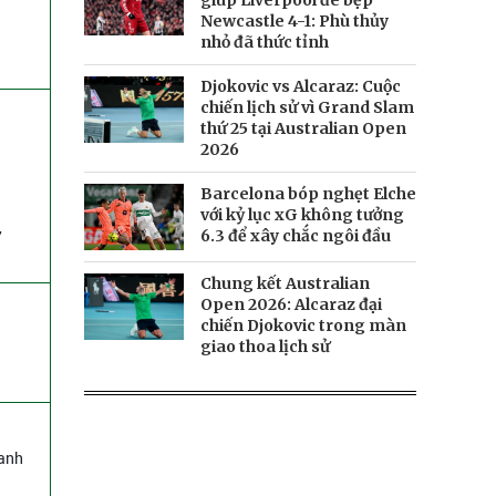
giúp Liverpool đè bẹp
Newcastle 4-1: Phù thủy
nhỏ đã thức tỉnh
Djokovic vs Alcaraz: Cuộc
chiến lịch sử vì Grand Slam
thứ 25 tại Australian Open
2026
Barcelona bóp nghẹt Elche
với kỷ lục xG không tưởng
,
6.3 để xây chắc ngôi đầu
Chung kết Australian
Open 2026: Alcaraz đại
chiến Djokovic trong màn
giao thoa lịch sử
danh