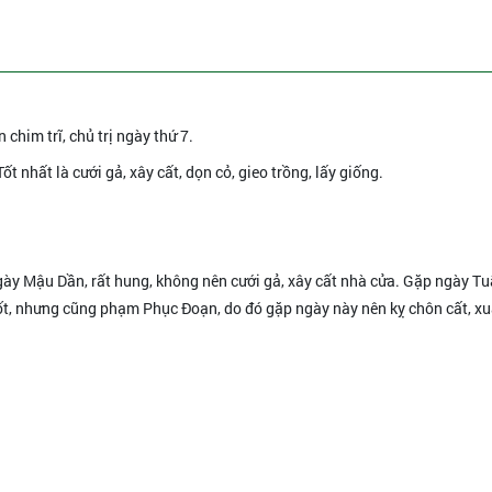
n chim trĩ, chủ trị ngày thứ 7.
Tốt nhất là cưới gả, xây cất, dọn cỏ, gieo trồng, lấy giống.
 ngày Mậu Dần, rất hung, không nên cưới gả, xây cất nhà cửa. Gặp ngày Tu
ốt, nhưng cũng phạm Phục Đoạn, do đó gặp ngày này nên kỵ chôn cất, xu