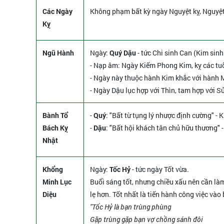
Các Ngày
Không phạm bất kỳ ngày Nguyệt kỵ, Nguyệ
Kỵ
Ngũ Hành
Ngày:
Quý Dậu
- tức Chi sinh Can (Kim sinh
- Nạp âm: Ngày Kiếm Phong Kim, kỵ các tu
- Ngày này thuộc hành Kim khắc với hành Mộ
- Ngày Dậu lục hợp với Thìn, tam hợp với S
Bành Tổ
-
Quý
: "Bất từ tụng lý nhược định cường" - 
Bách Kỵ
-
Dậu
: "Bất hội khách tân chủ hữu thương" 
Nhật
Khổng
Ngày:
Tốc Hỷ
- tức ngày Tốt vừa.
Minh Lục
Buổi sáng tốt, nhưng chiều xấu nên cần l
Diệu
lẹ hơn. Tốt nhất là tiến hành công việc vào
"Tốc Hỷ là bạn trùng phùng
Gặp trùng gặp bạn vợ chồng sánh đôi