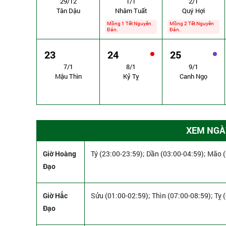
29/12
1/1
2/1
Tân Dậu
Nhâm Tuất
Quý Hợi
Mồng 1 Tết Nguyên
Mồng 2 Tết Nguyên
Đán.
Đán.
23
24
25
7/1
8/1
9/1
Mậu Thìn
Kỷ Tỵ
Canh Ngọ
XEM NGÀY
Giờ Hoàng
Tý (23:00-23:59); Dần (03:00-04:59); Mão 
Đạo
Giờ Hắc
Sửu (01:00-02:59); Thìn (07:00-08:59); Tỵ 
Đạo