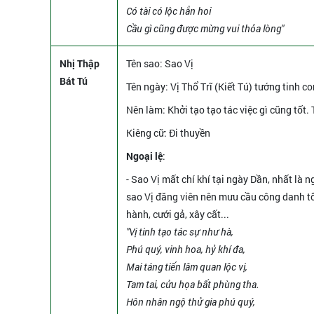
Có tài có lộc hẳn hoi
Cầu gì cũng được mừng vui thỏa lòng"
Nhị Thập
Tên sao
: Sao Vị
Bát Tú
Tên ngày
: Vị Thổ Trĩ (Kiết Tú) tướng tinh co
Nên làm
: Khởi tạo tạo tác việc gì cũng tốt. 
Kiêng cữ
: Đi thuyền
Ngoại lệ
:
- Sao Vị mất chí khí tại ngày Dần, nhất là
sao Vị đăng viên nên mưu cầu công danh t
hành, cưới gả, xây cất...
"Vị tinh tạo tác sự như hà,
Phú quý, vinh hoa, hỷ khí đa,
Mai táng tiến lâm quan lộc vị,
Tam tai, cửu họa bất phùng tha.
Hôn nhân ngộ thử gia phú quý,