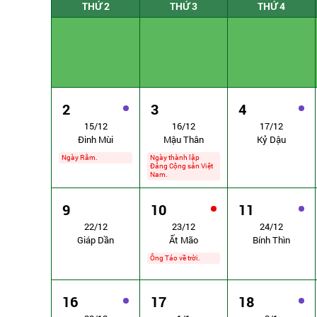
THỨ 2
THỨ 3
THỨ 4
2
3
4
15/12
16/12
17/12
Đinh Mùi
Mậu Thân
Kỷ Dậu
Ngày Rằm.
Ngày thành lập
Đảng Cộng sản Việt
Nam.
9
10
11
22/12
23/12
24/12
Giáp Dần
Ất Mão
Bính Thìn
Ông Táo về trời.
16
17
18