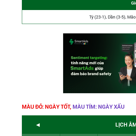
Gi
Tý (23-1), Dần (3-5), Mão
MÀU ĐỎ: NGÀY TỐT,
MÀU TÍM: NGÀY XẤU
◄
LỊCH Â