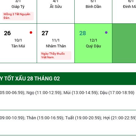
3/1
4/1
5/1
6/1
Giáp Tý
Ất Sửu
Bính Dần
Đinh M
Mồng 3 Tết Nguyên
Đán.
26
27
28
10/1
11/1
12/1
Tân Mùi
Nhâm Thân
Quý Dậu
Ngày Thầy thuốc
Việt Nam.
 TỐT XẤU 28 THÁNG 02
(05:00-06:59); Ngọ (11:00-12:59); Mùi (13:00-14:59); Dậu (17:00-18:59)
(09:00-10:59); Thân (15:00-16:59); Tuất (19:00-20:59); Hợi (21:00-22:59