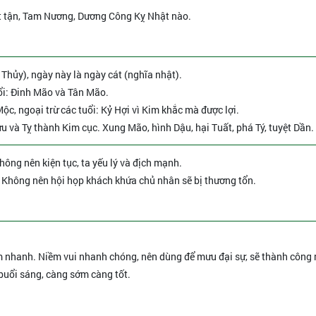
t tận, Tam Nương, Dương Công Kỵ Nhật nào.
 Thủy), ngày này là ngày cát (nghĩa nhật).
ổi: Đinh Mão và Tân Mão.
c, ngoại trừ các tuổi: Kỷ Hợi vì Kim khắc mà được lợi.
ửu và Tỵ thành Kim cục. Xung Mão, hình Dậu, hại Tuất, phá Tý, tuyệt Dần.
Không nên kiện tục, ta yếu lý và địch mạnh.
- Không nên hội họp khách khứa chủ nhân sẽ bị thương tổn.
àm nhanh. Niềm vui nhanh chóng, nên dùng để mưu đại sự, sẽ thành công
 buổi sáng, càng sớm càng tốt.