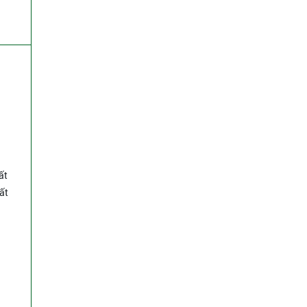
ất
ất