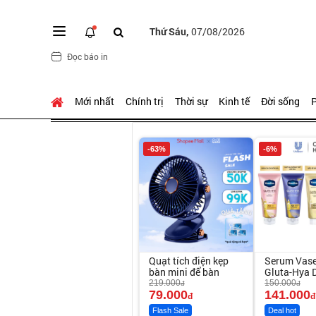
Thứ Sáu,
07/08/2026
Đọc báo in
Mới nhất
Chính trị
Thời sự
Kinh tế
Đời sống
P
-63%
-6%
Quạt tích điện kẹp
Serum Vase
bàn mini để bàn
Gluta-Hya 
Sáng Mịn S
219.000
150.000
đ
đ
79.000
Ngày
141.000
đ
đ
Flash Sale
Deal hot