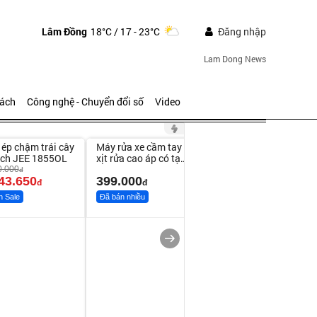
Lâm Đồng
18°C
/ 17 - 23°C
Đăng nhập
Lam Dong News
sách
Công nghệ - Chuyển đổi số
Video
ute
Unmute
ép chậm trái cây
Máy rửa xe cầm tay
ich JEE 1855OL
xịt rửa cao áp có tạo
bọt tuyết
0.000
đ
43.650
399.000
đ
đ
h Sale
Đã bán nhiều
Bạt phủ xe ô tô cao
cấp, tráng nhôm 03
lớp
392.000
đ
325.000
đ
Đã bán nhiều