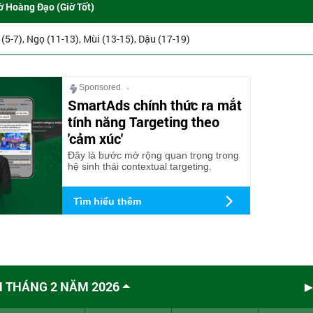
ờ Hoàng Đạo (Giờ Tốt)
 (5-7), Ngọ (11-13), Mùi (13-15), Dậu (17-19)
Sponsored
SmartAds chính thức ra mắt
tính năng Targeting theo
'cảm xúc'
Đây là bước mở rộng quan trọng trong
hệ sinh thái contextual targeting.
Tìm hiểu thêm
M THÁNG 2 NĂM 2026