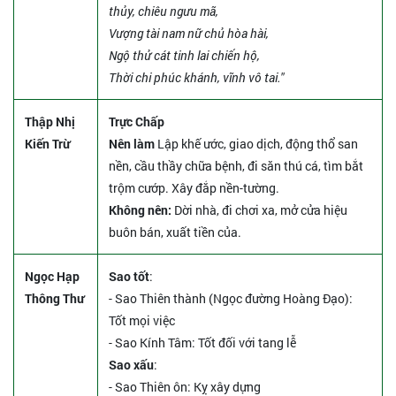
thủy, chiêu ngưu mã,
Vượng tài nam nữ chủ hòa hài,
Ngộ thử cát tinh lai chiến hộ,
Thời chi phúc khánh, vĩnh vô tai."
Thập Nhị
Trực Chấp
Kiến Trừ
Nên làm
Lập khế ước, giao dịch, động thổ san
nền, cầu thầy chữa bệnh, đi săn thú cá, tìm bắt
trộm cướp. Xây đắp nền-tường.
Không nên:
Dời nhà, đi chơi xa, mở cửa hiệu
buôn bán, xuất tiền của.
Ngọc Hạp
Sao tốt
:
Thông Thư
- Sao Thiên thành (Ngọc đường Hoàng Đạo):
Tốt mọi việc
- Sao Kính Tâm: Tốt đối với tang lễ
Sao xấu
:
- Sao Thiên ôn: Kỵ xây dựng