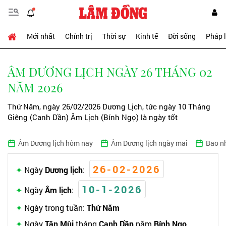
Mới nhất
Chính trị
Thời sự
Kinh tế
Đời sống
Pháp 
ÂM DƯƠNG LỊCH NGÀY 26 THÁNG 02
NĂM 2026
Thứ Năm, ngày 26/02/2026 Dương Lịch, tức ngày 10 Tháng
Giêng (Canh Dần) Âm Lịch (Bính Ngọ) là ngày tốt
Âm Dương lịch hôm nay
Âm Dương lịch ngày mai
Bao n
26-02-2026
Ngày
Dương lịch
:
10-1-2026
Ngày
Âm lịch
:
Ngày trong tuần:
Thứ Năm
Ngày
Tân Mùi
tháng
Canh Dần
năm
Bính Ngọ