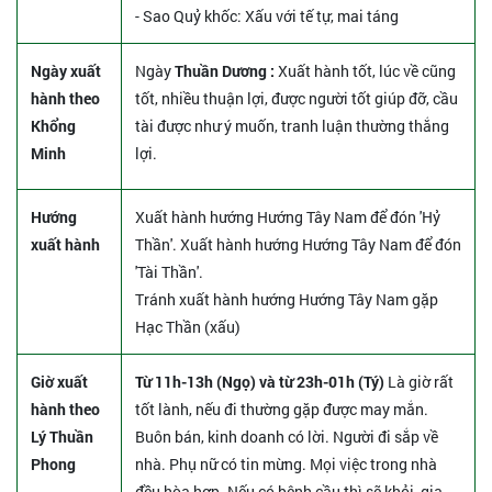
- Sao Quỷ khốc: Xấu với tế tự, mai táng
Ngày xuất
Ngày
Thuần Dương :
Xuất hành tốt, lúc về cũng
hành theo
tốt, nhiều thuận lợi, được người tốt giúp đỡ, cầu
Khổng
tài được như ý muốn, tranh luận thường thắng
Minh
lợi.
Hướng
Xuất hành hướng Hướng Tây Nam để đón 'Hỷ
xuất hành
Thần'. Xuất hành hướng Hướng Tây Nam để đón
'Tài Thần'.
Tránh xuất hành hướng Hướng Tây Nam gặp
Hạc Thần (xấu)
Giờ xuất
Từ 11h-13h (Ngọ) và từ 23h-01h (Tý)
Là giờ rất
hành theo
tốt lành, nếu đi thường gặp được may mắn.
Lý Thuần
Buôn bán, kinh doanh có lời. Người đi sắp về
Phong
nhà. Phụ nữ có tin mừng. Mọi việc trong nhà
đều hòa hợp. Nếu có bệnh cầu thì sẽ khỏi, gia