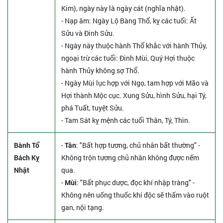
Kim), ngày này là ngày cát (nghĩa nhật).
- Nạp âm: Ngày Lộ Bàng Thổ, kỵ các tuổi: Ất
Sửu và Đinh Sửu.
- Ngày này thuộc hành Thổ khắc với hành Thủy,
ngoại trừ các tuổi: Đinh Mùi, Quý Hợi thuộc
hành Thủy không sợ Thổ.
- Ngày Mùi lục hợp với Ngọ, tam hợp với Mão và
Hợi thành Mộc cục. Xung Sửu, hình Sửu, hại Tý,
phá Tuất, tuyệt Sửu.
- Tam Sát kỵ mệnh các tuổi Thân, Tý, Thìn.
Bành Tổ
-
Tân
: "Bất hợp tương, chủ nhân bất thường" -
Bách Kỵ
Không trộn tương chủ nhân không được nếm
Nhật
qua.
-
Mùi
: "Bất phục dược, đọc khí nhập tràng" -
Không nên uống thuốc khí độc sẽ thấm vào ruột
gan, nội tạng.