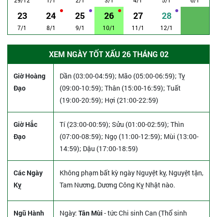
23
24
25
26
27
28
7/1
8/1
9/1
10/1
11/1
12/1
XEM NGÀY TỐT XẤU 26 THÁNG 02
Giờ Hoàng
Dần (03:00-04:59); Mão (05:00-06:59); Tỵ
Đạo
(09:00-10:59); Thân (15:00-16:59); Tuất
(19:00-20:59); Hợi (21:00-22:59)
Giờ Hắc
Tí (23:00-00:59); Sửu (01:00-02:59); Thìn
Đạo
(07:00-08:59); Ngọ (11:00-12:59); Mùi (13:00-
14:59); Dậu (17:00-18:59)
Các Ngày
Không phạm bất kỳ ngày Nguyệt kỵ, Nguyệt tận,
Kỵ
Tam Nương, Dương Công Kỵ Nhật nào.
Ngũ Hành
Ngày:
Tân Mùi
- tức Chi sinh Can (Thổ sinh