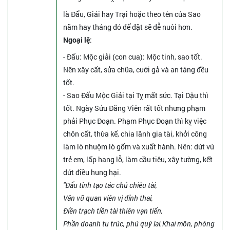
là Đẩu, Giải hay Trại hoặc theo tên của Sao
năm hay tháng đó để đặt sẽ dễ nuôi hơn.
Ngoại lệ
:
- Đẩu: Mộc giải (con cua): Mộc tinh, sao tốt.
Nên xây cất, sửa chữa, cưới gả và an táng đều
tốt.
- Sao Đẩu Mộc Giải tại Tỵ mất sức. Tại Dậu thì
tốt. Ngày Sửu Đăng Viên rất tốt nhưng phạm
phải Phục Đoạn. Phạm Phục Đoạn thì kỵ việc
chôn cất, thừa kế, chia lãnh gia tài, khởi công
làm lò nhuộm lò gốm và xuất hành. Nên: dứt vú
trẻ em, lấp hang lỗ, làm cầu tiêu, xây tường, kết
dứt điều hung hại.
"Đẩu tinh tạo tác chủ chiêu tài,
Văn vũ quan viên vị đỉnh thai,
Điền trạch tiền tài thiên vạn tiến,
Phần doanh tu trúc, phú quý lai.Khai môn, phóng