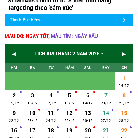
Targeting theo 'cảm xúc'
Tìm hiểu thêm
MÀU ĐỎ: NGÀY TỐT,
MÀU TÍM: NGÀY XẤU
◄
►
LỊCH ÂM THÁNG 2 NĂM 2026
HAI
BA
TƯ
NĂM
SÁU
BẢY
CN
1
14/12
2
3
4
5
6
7
8
15/12
16/12
17/12
18/12
19/12
20/12
21/12
9
10
11
12
13
14
15
22/12
23/12
24/12
25/12
26/12
27/12
28/12
16
17
18
19
20
21
22
29/12
1/1
2/1
3/1
4/1
5/1
6/1