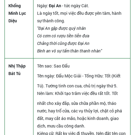
Khổng
Ngày:
Đại An
- tức ngày Cát.
Minh Lục
Là ngày tốt, mọi việc đều được yên tâm, hành
Diệu
sự thành công.
"Đại An gặp được quý nhân
Có cơm có rượu tiền tiễn đưa
Chẳng thời cũng được Đại An
Bình an vô sự tấm thân thanh nhàn"
Nhị Thập
Tên sao
: Sao Đẩu
Bát Tú
Tên ngày
: Đẩu Mộc Giải - Tống Hữu: Tốt (Kiết
Tú). Tướng tinh con cua, chủ trị ngày thứ 5.
Nên làm
: Khởi tạo trăm việc đều rất tốt. Tốt
nhất cho xây đắp, sửa chữa phần mộ, tháo
nước, hay trổ cửa, các vụ thủy lợi, chặt cỏ phá
đất, may cắt áo mão, hoặc kinh doanh, giao
dịch, mưu cầu công danh.
Kiêng cữ
: Rất kỵ việc đi thuyền. Nên đặt tên con